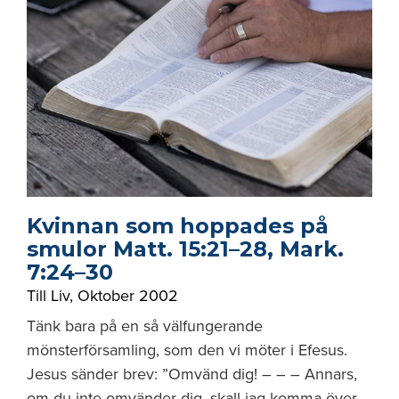
Kvinnan som hoppades på
smulor Matt. 15:21–28, Mark.
7:24–30
Till Liv
,
Oktober 2002
Tänk bara på en så välfungerande
mönsterförsamling, som den vi möter i Efesus.
Jesus sänder brev: ”Omvänd dig! – – – Annars,
om du inte omvänder dig, skall jag komma över