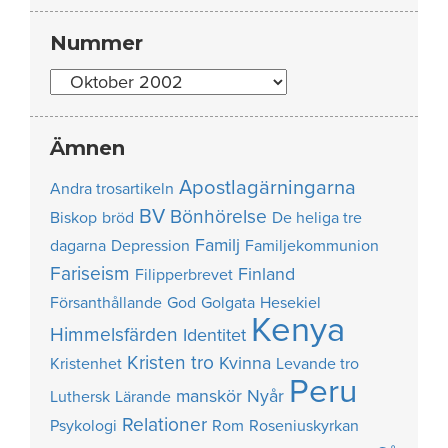
Nummer
Nummer
Ämnen
Apostlagärningarna
Andra trosartikeln
BV
Bönhörelse
Biskop
bröd
De heliga tre
Familj
dagarna
Depression
Familjekommunion
Fariseism
Finland
Filipperbrevet
Försanthållande
God
Golgata
Hesekiel
Kenya
Himmelsfärden
Identitet
Kristen tro
Kvinna
Kristenhet
Levande tro
Peru
manskör
Nyår
Luthersk
Lärande
Relationer
Psykologi
Rom
Roseniuskyrkan