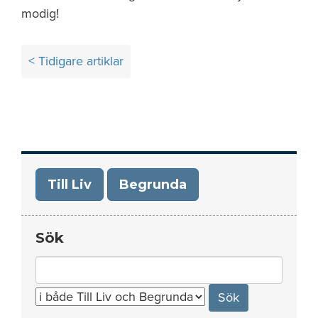
modig!
Inläggsnavigering
< Tidigare artiklar
Till Liv
Begrunda
Sök
Search
for: