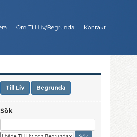
era
Om Till Liv/Begrunda
Kontakt
Till Liv
Begrunda
Sök
Search
for: