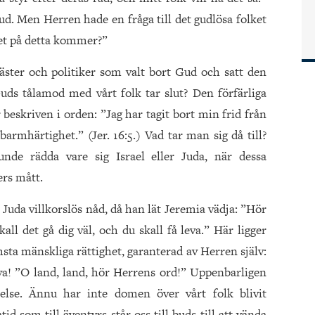
. Men Herren hade en fråga till det gudlösa folket
utet på detta kommer?”
räster och politiker som valt bort Gud och satt den
ds tålamod med vårt folk tar slut? Den förfärliga
eskriven i orden: ”Jag har tagit bort min frid från
barmhärtighet.” (Jer. 16:5.) Vad tar man sig då till?
nde rädda vare sig Israel eller Juda, när dessa
rs mått.
 Juda villkorslös nåd, då han lät Jeremia vädja: ”Hör
kall det gå dig väl, och du skall få leva.” Här ligger
msta mänskliga rättighet, garanterad av Herren själv:
va! ”O land, land, hör Herrens ord!” Uppenbarligen
nelse. Ännu har inte domen över vårt folk blivit
d som till äventyrs står oss till buds till att vända