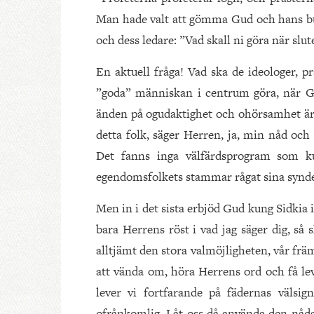
Man hade valt att gömma Gud och hans bud
och dess ledare: ”Vad skall ni göra när sl
En aktuell fråga! Vad ska de ideologer, p
”goda” människan i centrum göra, när Gu
änden på ogudaktighet och ohörsamhet är b
detta folk, säger Herren, ja, min nåd och 
Det fanns inga välfärdsprogram som ku
egendomsfolkets stammar rågat sina synde
Men in i det sista erbjöd Gud kung Sidkia i
bara Herrens röst i vad jag säger dig, så s
alltjämt den stora valmöjligheten, vår frä
att vända om, höra Herrens ord och få le
lever vi fortfarande på fädernas välsig
ofrånkomlig. Låt oss då använda den nådati