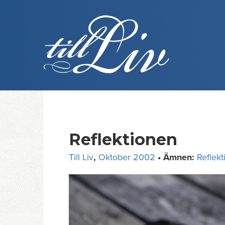
Skip
to
content
Reflektionen
Till Liv
,
Oktober 2002
• Ämnen:
Reflek