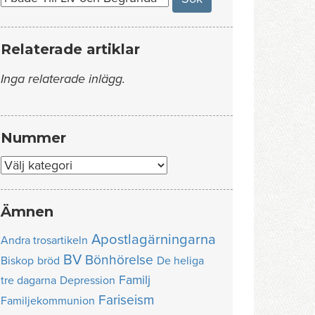
Relaterade artiklar
Inga relaterade inlägg.
Nummer
Nummer
Ämnen
Apostlagärningarna
Andra trosartikeln
BV
Bönhörelse
Biskop
bröd
De heliga
Familj
tre dagarna
Depression
Fariseism
Familjekommunion