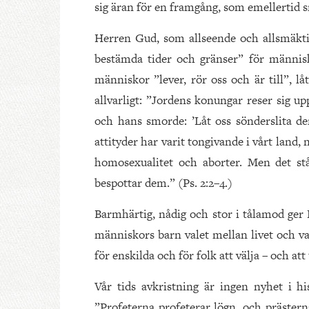
sig äran för en framgång, som emellertid sn
Herren Gud, som allseende och allsmäktig
bestämda tider och gränser” för människ
människor ”lever, rör oss och är till”, lå
allvarligt: ”Jordens konungar reser sig u
och hans smorde: ’Låt oss sönderslita de
attityder har varit tongivande i vårt land, n
homosexualitet och aborter. Men det st
bespottar dem.” (Ps. 2:2–4.)
Barmhärtig, nådig och stor i tålamod ger 
människors barn valet mellan livet och va
för enskilda och för folk att välja – och att
Vår tids avkristning är ingen nyhet i hi
”Profeterna profeterar lögn, och prästerna