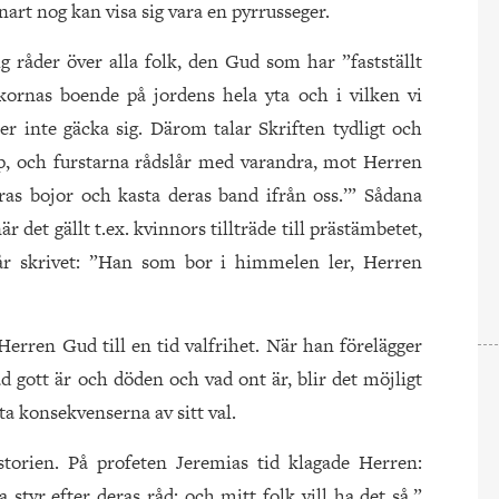
art nog kan visa sig vara en pyrrusseger.
 råder över alla folk, den Gud som har ”fastställt
ornas boende på jordens hela yta och i vilken vi
ter inte gäcka sig. Därom talar Skriften tydligt och
pp, och furstarna rådslår med varandra, mot Herren
ras bojor och kasta deras band ifrån oss.’” Sådana
är det gällt t.ex. kvinnors tillträde till prästämbetet,
år skrivet: ”Han som bor i himmelen ler, Herren
Herren Gud till en tid valfrihet. När han förelägger
d gott är och döden och vad ont är, blir det möjligt
 ta konsekvenserna av sitt val.
storien. På profeten Jeremias tid klagade Herren:
 styr efter deras råd; och mitt folk vill ha det så.”