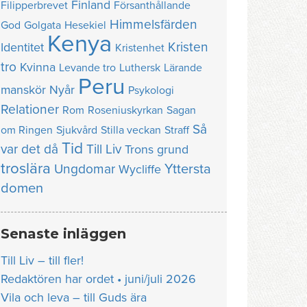
Finland
Filipperbrevet
Försanthållande
Himmelsfärden
God
Golgata
Hesekiel
Kenya
Kristen
Identitet
Kristenhet
tro
Kvinna
Levande tro
Luthersk
Lärande
Peru
manskör
Nyår
Psykologi
Relationer
Rom
Roseniuskyrkan
Sagan
Så
om Ringen
Sjukvård
Stilla veckan
Straff
Tid
var det då
Till Liv
Trons grund
troslära
Yttersta
Ungdomar
Wycliffe
domen
Senaste inläggen
Till Liv – till fler!
Redaktören har ordet • juni/juli 2026
Vila och leva – till Guds ära