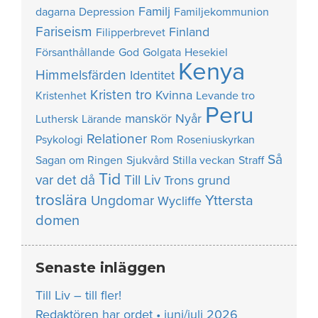
Familj
dagarna
Depression
Familjekommunion
Fariseism
Finland
Filipperbrevet
Försanthållande
God
Golgata
Hesekiel
Kenya
Himmelsfärden
Identitet
Kristen tro
Kvinna
Kristenhet
Levande tro
Peru
manskör
Nyår
Luthersk
Lärande
Relationer
Psykologi
Rom
Roseniuskyrkan
Så
Sagan om Ringen
Sjukvård
Stilla veckan
Straff
Tid
var det då
Till Liv
Trons grund
troslära
Yttersta
Ungdomar
Wycliffe
domen
Senaste inläggen
Till Liv – till fler!
Redaktören har ordet • juni/juli 2026