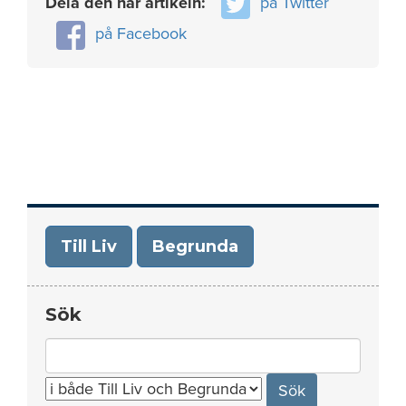
Dela den här artikeln:
på Twitter
på Facebook
Till Liv
Begrunda
Sök
Search
for: