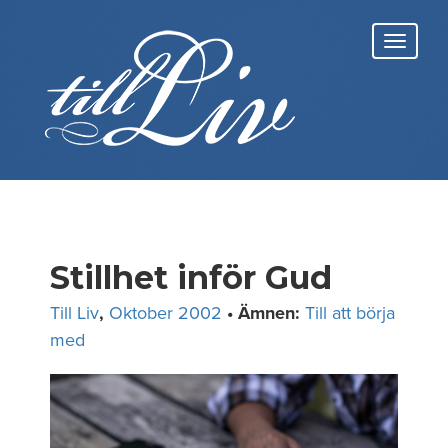
Skip
to
Toggl
content
navig
Stillhet inför Gud
Till Liv
,
Oktober 2002
• Ämnen:
Till att börja
med