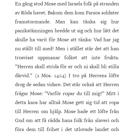
En gång stod Mose med Israels folk på stranden
av Röda havet. Bakom dem kom Faraos soldater
framstormande. Man kan tänka sig hur
panikstämningen bredde ut sig och hur lätt det
skulle ha varit för Mose att tänka: Vad har jag
nu ställt till med? Men i stället står det att han
trosvisst uppmanar folket att inte frukta.
”Herren skall strida för er och ni skall bli stilla
därvid.” (2 Mos. 14:14) I tro på Herrens löfte
drog de sedan vidare. Det står också att Herren
frågar Mose: ”Varför ropar du till mig?” Mitt i
detta kaos har alltså Mose gett sig tid att ropa
till Herren om hjälp. Mose hade ett löfte från
Gud om att få rädda hans folk från slaveri och
föra dem till frihet i det utlovade landet och