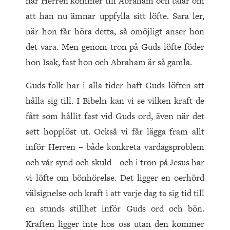
när Herren kommer till Abraham och talar om
att han nu ämnar uppfylla sitt löfte. Sara ler,
när hon får höra detta, så omöjligt anser hon
det vara. Men genom tron på Guds löfte föder
hon Isak, fast hon och Abraham är så gamla.
Guds folk har i alla tider haft Guds löften att
hålla sig till. I Bibeln kan vi se vilken kraft de
fått som hållit fast vid Guds ord, även när det
sett hopplöst ut. Också vi får lägga fram allt
inför Herren – både konkreta vardagsproblem
och vår synd och skuld – och i tron på Jesus har
vi löfte om bönhörelse. Det ligger en oerhörd
välsignelse och kraft i att varje dag ta sig tid till
en stunds stillhet inför Guds ord och bön.
Kraften ligger inte hos oss utan den kommer