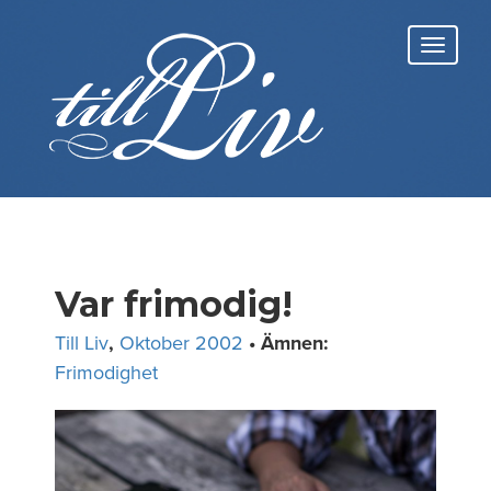
Skip
to
Toggl
content
navig
Var frimodig!
Till Liv
,
Oktober 2002
• Ämnen:
Frimodighet