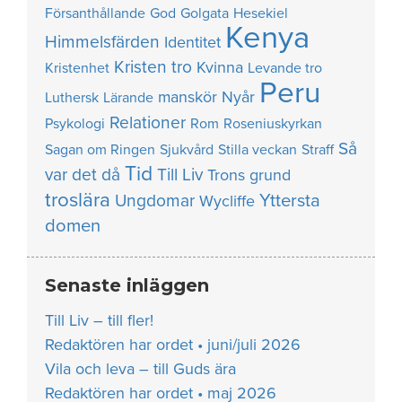
Försanthållande
God
Golgata
Hesekiel
Kenya
Himmelsfärden
Identitet
Kristen tro
Kvinna
Kristenhet
Levande tro
Peru
manskör
Nyår
Luthersk
Lärande
Relationer
Psykologi
Rom
Roseniuskyrkan
Så
Sagan om Ringen
Sjukvård
Stilla veckan
Straff
Tid
var det då
Till Liv
Trons grund
troslära
Yttersta
Ungdomar
Wycliffe
domen
Senaste inläggen
Till Liv – till fler!
Redaktören har ordet • juni/juli 2026
Vila och leva – till Guds ära
Redaktören har ordet • maj 2026