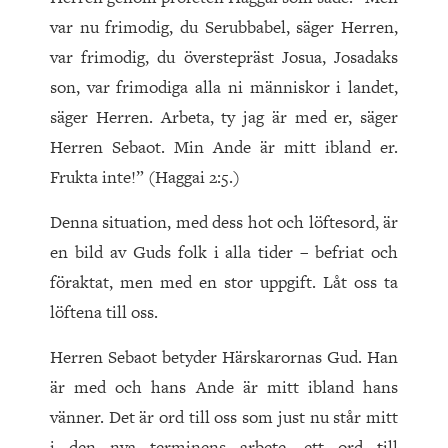
var nu frimodig, du Serubbabel, säger Herren,
var frimodig, du överstepräst Josua, Josadaks
son, var frimodiga alla ni människor i landet,
säger Herren. Arbeta, ty jag är med er, säger
Herren Sebaot. Min Ande är mitt ibland er.
Frukta inte!” (Haggai 2:5.)
Denna situation, med dess hot och löftesord, är
en bild av Guds folk i alla tider – befriat och
föraktat, men med en stor uppgift. Låt oss ta
löftena till oss.
Herren Sebaot betyder Härskarornas Gud. Han
är med och hans Ande är mitt ibland hans
vänner. Det är ord till oss som just nu står mitt
i den nya terminens arbete, ett ord till