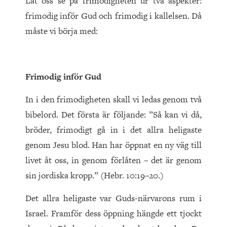
Låt oss se på frimodigheten ur två aspekter:
frimodig inför Gud och frimodig i kallelsen. Då
måste vi börja med:
Frimodig inför Gud
In i den frimodigheten skall vi ledas genom två
bibelord. Det första är följande: ”Så kan vi då,
bröder, frimodigt gå in i det allra heligaste
genom Jesu blod. Han har öppnat en ny väg till
livet åt oss, in genom förlåten – det är genom
sin jordiska kropp.” (Hebr. 10:19–20.)
Det allra heligaste var Guds-närvarons rum i
Israel. Framför dess öppning hängde ett tjockt