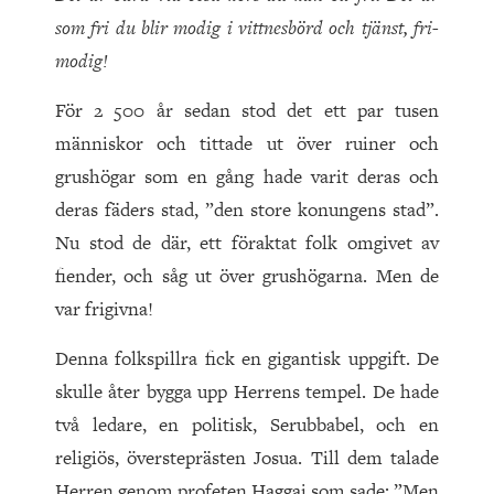
som fri du blir modig i vittnesbörd och tjänst, fri-
modig!
För 2 500 år sedan stod det ett par tusen
människor och tittade ut över ruiner och
grushögar som en gång hade varit deras och
deras fäders stad, ”den store konungens stad”.
Nu stod de där, ett föraktat folk omgivet av
fiender, och såg ut över grushögarna. Men de
var frigivna!
Denna folkspillra fick en gigantisk uppgift. De
skulle åter bygga upp Herrens tempel. De hade
två ledare, en politisk, Serubbabel, och en
religiös, översteprästen Josua. Till dem talade
Herren genom profeten Haggai som sade: ”Men