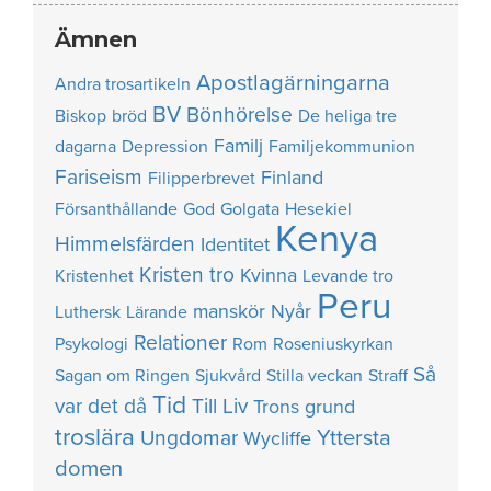
Ämnen
Apostlagärningarna
Andra trosartikeln
BV
Bönhörelse
Biskop
bröd
De heliga tre
Familj
dagarna
Depression
Familjekommunion
Fariseism
Finland
Filipperbrevet
Försanthållande
God
Golgata
Hesekiel
Kenya
Himmelsfärden
Identitet
Kristen tro
Kvinna
Kristenhet
Levande tro
Peru
manskör
Nyår
Luthersk
Lärande
Relationer
Psykologi
Rom
Roseniuskyrkan
Så
Sagan om Ringen
Sjukvård
Stilla veckan
Straff
Tid
var det då
Till Liv
Trons grund
troslära
Yttersta
Ungdomar
Wycliffe
domen