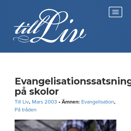
Skip
to
Toggl
content
navig
Evangelisationssatsnin
på skolor
Till Liv
,
Mars 2003
• Ämnen:
Evangelisation
,
På tråden