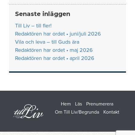
Senaste inläggen
Till Liv – till fler!
Redaktören har ordet • juni/juli 2026
Vila och leva – till Guds ära
Redaktören har ordet • maj 2026
Redaktören har ordet • april 2026
Hem
Läs
Prenumerera
Om Till Liv/Begrunda
Kontakt