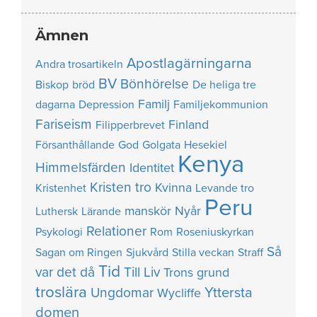
Ämnen
Apostlagärningarna
Andra trosartikeln
BV
Bönhörelse
Biskop
bröd
De heliga tre
Familj
dagarna
Depression
Familjekommunion
Fariseism
Finland
Filipperbrevet
Försanthållande
God
Golgata
Hesekiel
Kenya
Himmelsfärden
Identitet
Kristen tro
Kvinna
Kristenhet
Levande tro
Peru
manskör
Nyår
Luthersk
Lärande
Relationer
Psykologi
Rom
Roseniuskyrkan
Så
Sagan om Ringen
Sjukvård
Stilla veckan
Straff
Tid
var det då
Till Liv
Trons grund
troslära
Yttersta
Ungdomar
Wycliffe
domen