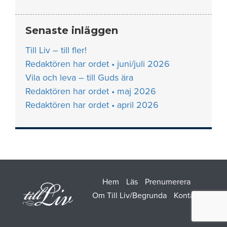
Senaste inläggen
Till Liv – till fler!
Redaktören har ordet • juni/juli 2026
Vila och leva – till Guds ära
Redaktören har ordet • maj 2026
Redaktören har ordet • april 2026
Hem
Läs
Prenumerera
Om Till Liv/Begrunda
Kontakt