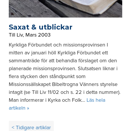
Saxat & utblickar
Till Liv
,
Mars 2003
Kyrkliga Förbundet och missionsprovinsen I
mitten av januari höll Kyrkliga Förbundet ett
sammanträde för att behandla förslaget om den
planerade missionsprovinsen. Slutsatsen liknar i
flera stycken den ståndpunkt som
Missionssällskapet Bibeltrogna Vänners styrelse
intagit (se Till Liv 11/02 och s. 22 i detta nummer).
Man informerar i Kyrka och Folk…
Läs hela
artikeln »
Inläggsnavigering
< Tidigare artiklar