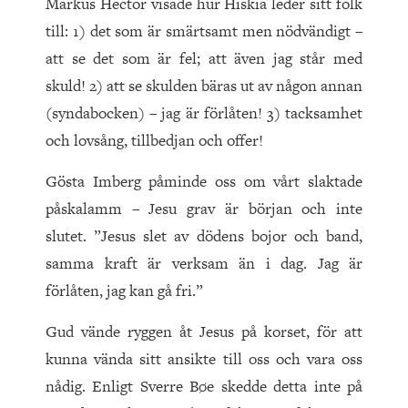
Markus Hector visade hur Hiskia leder sitt folk
till: 1) det som är smärtsamt men nödvändigt –
att se det som är fel; att även jag står med
skuld! 2) att se skulden bäras ut av någon annan
(syndabocken) – jag är förlåten! 3) tacksamhet
och lovsång, tillbedjan och offer!
Gösta Imberg påminde oss om vårt slaktade
påskalamm – Jesu grav är början och inte
slutet. ”Jesus slet av dödens bojor och band,
samma kraft är verksam än i dag. Jag är
förlåten, jag kan gå fri.”
Gud vände ryggen åt Jesus på korset, för att
kunna vända sitt ansikte till oss och vara oss
nådig. Enligt Sverre Bøe skedde detta inte på