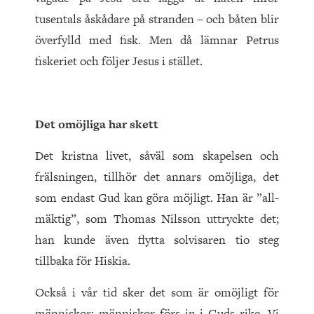
tusentals åskådare på stranden – och båten blir
överfylld med fisk. Men då lämnar Petrus
fiskeriet och följer Jesus i stället.
Det omöjliga har skett
Det kristna livet, såväl som skapelsen och
frälsningen, tillhör det annars omöjliga, det
som endast Gud kan göra möjligt. Han är ”all-
mäktig”, som Thomas Nilsson uttryckte det;
han kunde även flytta solvisaren tio steg
tillbaka för Hiskia.
Också i vår tid sker det som är omöjligt för
människor; människor förs in i Guds rike. Vi