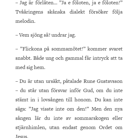
– Jag är förlåten… ”Ja e föloten, ja e föloten!”
Tvååringens skånska dialekt försöker följa
melodin.
– Vem sjöng så? undrar jag.
– ”Flickona på sommamötet!” kommer svaret
snabbt. Både ung och gammal får intryck att ta
med sig hem.
– Du är utan ursäkt, påtalade Rune Gustavsson
– du står utan försvar inför Gud, om du inte
stämt in i lovsången till honom. Du kan inte
säga: ”Jag visste inte om den!” Men den nya
sången lär du inte av sommarskogen eller
stjärnhimlen, utan endast genom Ordet om
Jesus.