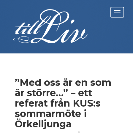
Skip
to
Toggl
content
navig
”Med oss är en som
är större…” – ett
referat från KUS:s
sommarmöte i
Örkelljunga