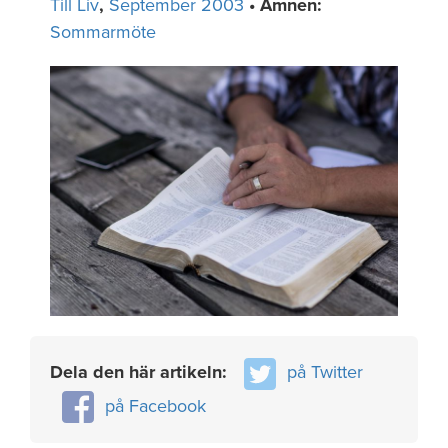
Till Liv
,
September 2003
• Ämnen:
Sommarmöte
Dela den här artikeln:
på Twitter
på Facebook