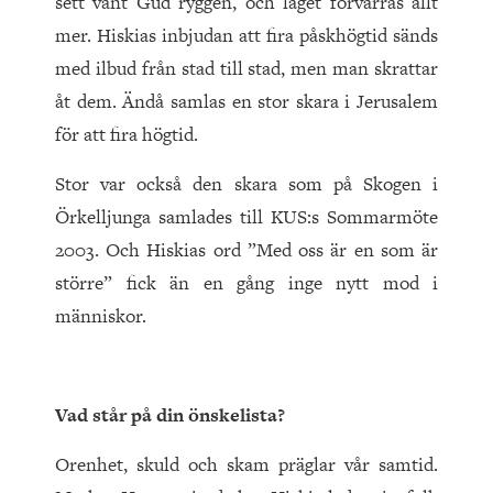
sett vänt Gud ryggen, och läget förvärras allt
mer. Hiskias inbjudan att fira påskhögtid sänds
med ilbud från stad till stad, men man skrattar
åt dem. Ändå samlas en stor skara i Jerusalem
för att fira högtid.
Stor var också den skara som på Skogen i
Örkelljunga samlades till KUS:s Sommarmöte
2003. Och Hiskias ord ”Med oss är en som är
större” fick än en gång inge nytt mod i
människor.
Vad står på din önskelista?
Orenhet, skuld och skam präglar vår samtid.