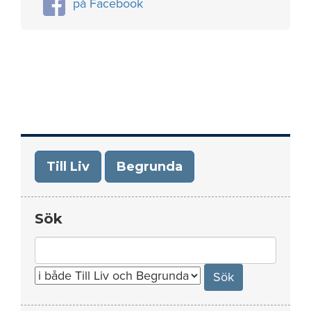
på Facebook
Till Liv
Begrunda
Sök
Search
for: