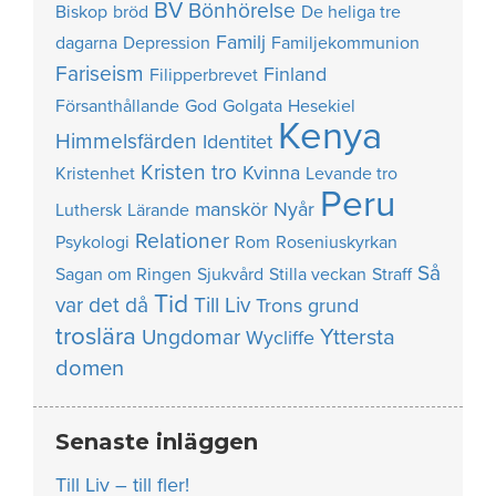
BV
Bönhörelse
Biskop
bröd
De heliga tre
Familj
dagarna
Depression
Familjekommunion
Fariseism
Finland
Filipperbrevet
Försanthållande
God
Golgata
Hesekiel
Kenya
Himmelsfärden
Identitet
Kristen tro
Kvinna
Kristenhet
Levande tro
Peru
manskör
Nyår
Luthersk
Lärande
Relationer
Psykologi
Rom
Roseniuskyrkan
Så
Sagan om Ringen
Sjukvård
Stilla veckan
Straff
Tid
var det då
Till Liv
Trons grund
troslära
Yttersta
Ungdomar
Wycliffe
domen
Senaste inläggen
Till Liv – till fler!