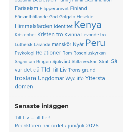
Fariseism
Finland
Filipperbrevet
Försanthållande
God
Golgata
Hesekiel
Kenya
Himmelsfärden
Identitet
Kristen tro
Kvinna
Kristenhet
Levande tro
Peru
manskör
Nyår
Luthersk
Lärande
Relationer
Psykologi
Rom
Roseniuskyrkan
Så
Sagan om Ringen
Sjukvård
Stilla veckan
Straff
Tid
var det då
Till Liv
Trons grund
troslära
Yttersta
Ungdomar
Wycliffe
domen
Senaste inläggen
Till Liv – till fler!
Redaktören har ordet • juni/juli 2026