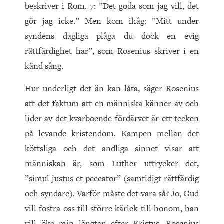
beskriver i Rom. 7: ”Det goda som jag vill, det
gör jag icke.” Men kom ihåg: ”Mitt under
syndens dagliga plåga du dock en evig
rättfärdighet har”, som Rosenius skriver i en
känd sång.
Hur underligt det än kan låta, säger Rosenius
att det faktum att en människa känner av och
lider av det kvarboende fördärvet är ett tecken
på levande kristendom. Kampen mellan det
köttsliga och det andliga sinnet visar att
människan är, som Luther uttrycker det,
”simul justus et peccator” (samtidigt rättfärdig
och syndare). Varför måste det vara så? Jo, Gud
vill fostra oss till större kärlek till honom, han
vill öka min längtan efter Kristus. Rosenius