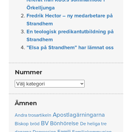
Örkelljunga
Fredrik Hector – ny medarbetare på
Strandhem
En teologisk predikantutbildning på
Strandhem
”Elsa på Strandhem” har lämnat oss
Nummer
Nummer
Ämnen
Apostlagärningarna
Andra trosartikeln
BV
Bönhörelse
Biskop
bröd
De heliga tre
Familj
dagarna
Depression
Familjekommunion