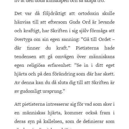
liv åt den döda kunskapen och så skapa tro.
Det var då följdriktigt att ortodoxin skulle
hänvisa till att eftersom Guds Ord är levande
och kraftigt, har Skriften i sig själv förmåga att
övertyga om sin egen sanning: ”Gå till Ordet –
där finner du kraft.” Pietisterna hade
tendensen att gå omvägen över människans
egen religiösa erfarenhet: ”Se in i ditt eget
hjärta och på den förändring som där har skett.
Av denna kan du då sluta dig till att Skriften är
av gudomligt ursprung.”
Att pietisterna intresserar sig för vad som sker i
en människas hjärta, kommer också fram i
deras syn på kallelsen, som de definierar som