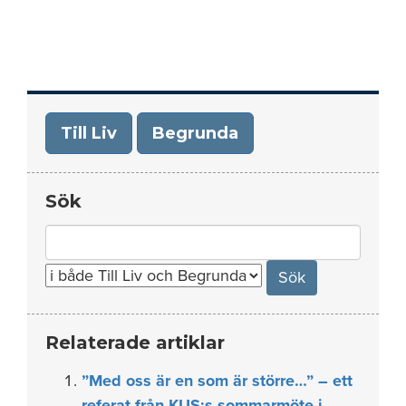
Till Liv
Begrunda
Sök
Search
for:
Relaterade artiklar
”Med oss är en som är större…” – ett
referat från KUS:s sommarmöte i