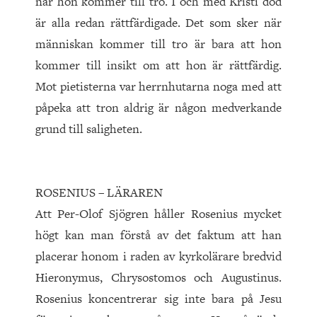
när hon kommer till tro. I och med Kristi död
är alla redan rättfärdigade. Det som sker när
människan kommer till tro är bara att hon
kommer till insikt om att hon är rättfärdig.
Mot pietisterna var herrnhutarna noga med att
påpeka att tron aldrig är någon medverkande
grund till saligheten.
ROSENIUS – LÄRAREN
Att Per-Olof Sjögren håller Rosenius mycket
högt kan man förstå av det faktum att han
placerar honom i raden av kyrkolärare bredvid
Hieronymus, Chrysostomos och Augustinus.
Rosenius koncentrerar sig inte bara på Jesu