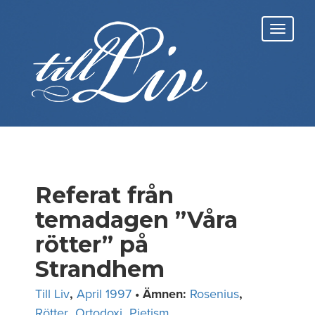
Skip
to
Toggl
content
navig
Referat från
temadagen ”Våra
rötter” på
Strandhem
Till Liv
,
April 1997
• Ämnen:
Rosenius
,
Rötter
,
Ortodoxi
,
Pietism