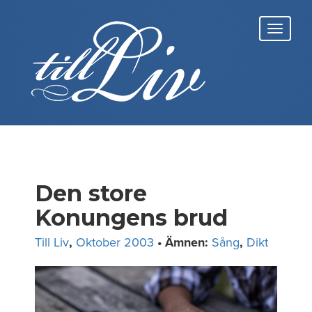
Skip
to
Toggl
content
navig
Den store
Konungens brud
Till Liv
,
Oktober 2003
• Ämnen:
Sång
,
Dikt