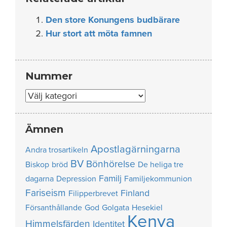
Den store Konungens budbärare
Hur stort att möta famnen
Nummer
Nummer
Ämnen
Apostlagärningarna
Andra trosartikeln
BV
Bönhörelse
Biskop
bröd
De heliga tre
Familj
dagarna
Depression
Familjekommunion
Fariseism
Finland
Filipperbrevet
Försanthållande
God
Golgata
Hesekiel
Kenya
Himmelsfärden
Identitet