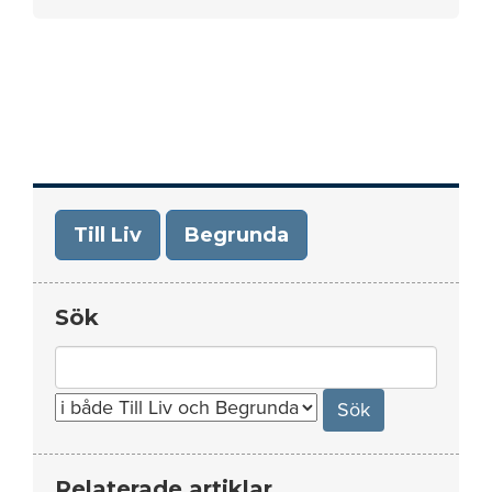
Till Liv
Begrunda
Sök
Search
for:
Relaterade artiklar