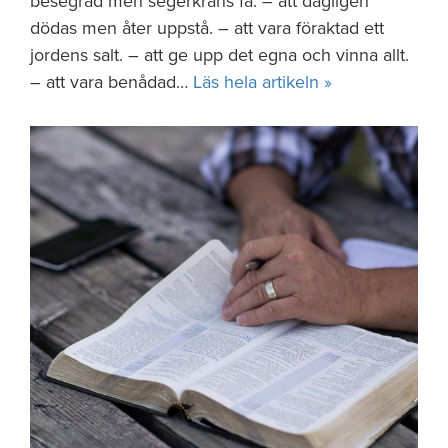
besegrad men segerkrans få. – att dagligen
dödas men åter uppstå. – att vara föraktad ett
jordens salt. – att ge upp det egna och vinna allt.
– att vara benådad…
Läs hela artikeln »