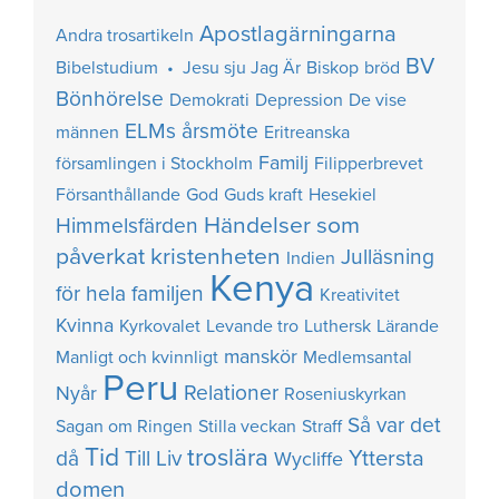
Apostlagärningarna
Andra trosartikeln
BV
Bibelstudium • Jesu sju Jag Är
Biskop
bröd
Bönhörelse
Demokrati
Depression
De vise
ELMs årsmöte
männen
Eritreanska
Familj
församlingen i Stockholm
Filipperbrevet
Försanthållande
God
Guds kraft
Hesekiel
Händelser som
Himmelsfärden
påverkat kristenheten
Julläsning
Indien
Kenya
för hela familjen
Kreativitet
Kvinna
Kyrkovalet
Levande tro
Luthersk
Lärande
manskör
Manligt och kvinnligt
Medlemsantal
Peru
Relationer
Nyår
Roseniuskyrkan
Så var det
Sagan om Ringen
Stilla veckan
Straff
Tid
troslära
Yttersta
då
Till Liv
Wycliffe
domen