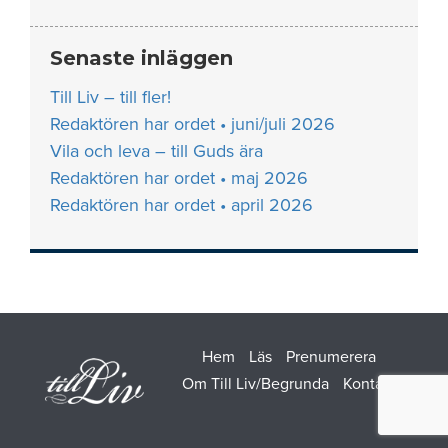
Senaste inläggen
Till Liv – till fler!
Redaktören har ordet • juni/juli 2026
Vila och leva – till Guds ära
Redaktören har ordet • maj 2026
Redaktören har ordet • april 2026
Hem
Läs
Prenumerera
Om Till Liv/Begrunda
Kontakt