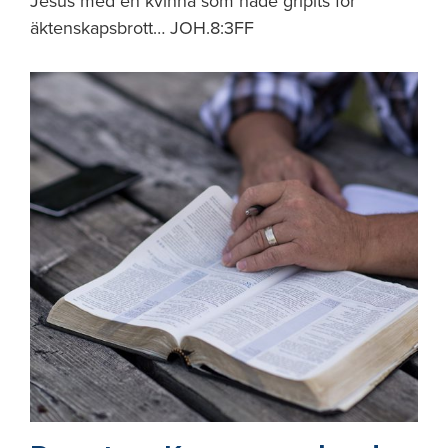
Jesus med en kvinna som hade gripits för
äktenskapsbrott… JOH.8:3FF