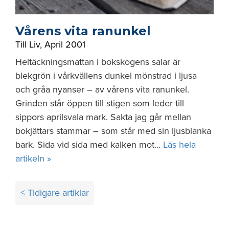
Vårens vita ranunkel
Till Liv
,
April 2001
Heltäckningsmattan i bokskogens salar är
blekgrön i vårkvällens dunkel mönstrad i ljusa
och gråa nyanser – av vårens vita ranunkel.
Grinden står öppen till stigen som leder till
sippors aprilsvala mark. Sakta jag går mellan
bokjättars stammar – som står med sin ljusblanka
bark. Sida vid sida med kalken mot…
Läs hela
artikeln »
Inläggsnavigering
< Tidigare artiklar