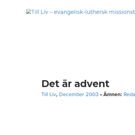
Skip
to
content
Det är advent
Till Liv
,
December 2003
• Ämnen:
Reda