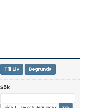
era
Om Till Liv/Begrunda
Kontakt
Till Liv
Begrunda
Sök
Search
for: