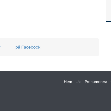
r
på Facebook
Hem
Läs
Prenumerera