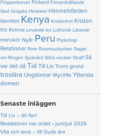
Finland
Filipperbrevet
Försanthållande
Himmelsfärden
God
Golgata
Hesekiel
Kenya
Kristen
Identitet
Kristenhet
tro
Kvinna
Levande tro
Luthersk
Lärande
Peru
manskör
Nyår
Psykologi
Relationer
Rom
Roseniuskyrkan
Sagan
Så
om Ringen
Sjukvård
Stilla veckan
Straff
Tid
var det då
Till Liv
Trons grund
troslära
Yttersta
Ungdomar
Wycliffe
domen
Senaste inläggen
Till Liv – till fler!
Redaktören har ordet • juni/juli 2026
Vila och leva – till Guds ära