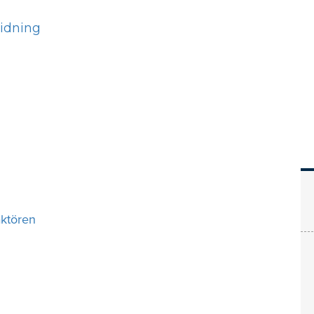
Hem
Läs
Prenumer
ktören