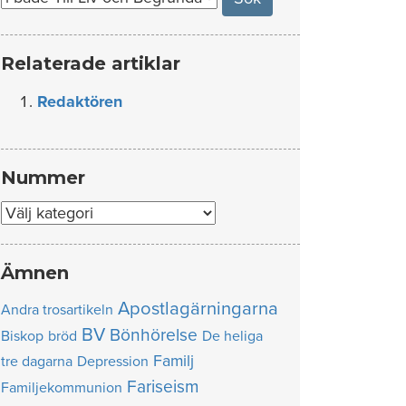
Relaterade artiklar
Redaktören
Nummer
Nummer
Ämnen
Apostlagärningarna
Andra trosartikeln
BV
Bönhörelse
Biskop
bröd
De heliga
Familj
tre dagarna
Depression
Fariseism
Familjekommunion