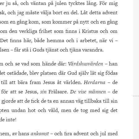
ter ju så, och väntan på julen tycktes lång. För mig
sk, och jag måste välja bort en del. Låt detta advent
som en gång kom, som kommer på nytt och en gång
 om den verkliga frihet som finns i Kristus och om
Det finns här, både hemma och i arbetet, när vi –
lsen – får stå i Guds tjänst och tjäna varandra.
ehem och se vad som hände där:
Värdshusvärden
– han
det ostädade, blev platsen där Gud själv lät sig födas
till att bära fram Jesus åt världen.
Herdarna
– de
för att se Jesus,
sin
Frälsare.
De vise männen
– de
gjorde att de fick de ta en annan väg tillbaka till sin
Egypten undan hot och våld, men de tog med sig det
e inte!
ehem, av hans
ankomst
– och fira advent och jul med