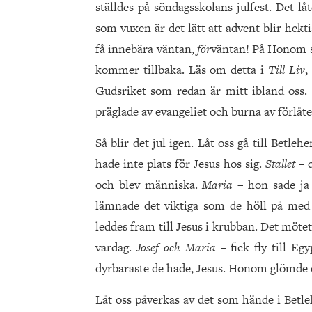
ställdes på söndagsskolans julfest. Det lå
som vuxen är det lätt att advent blir hekti
få innebära väntan,
för
väntan! På Honom 
kommer tillbaka. Läs om detta i
Till Liv
,
Gudsriket som redan är mitt ibland oss. 
präglade av evangeliet och burna av förlåte
Så blir det jul igen. Låt oss gå till Betl
hade inte plats för Jesus hos sig.
Stallet
– 
och blev människa.
Maria
– hon sade ja 
lämnade det viktiga som de höll på med 
leddes fram till Jesus i krubban. Det mötet 
vardag.
Josef och Maria
– fick fly till 
dyrbaraste de hade, Jesus. Honom glömde d
Låt oss påverkas av det som hände i Betl