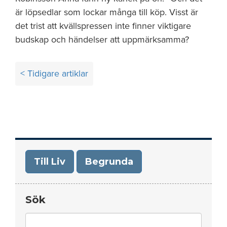
är löpsedlar som lockar många till köp. Visst är
det trist att kvällspressen inte finner viktigare
budskap och händelser att uppmärksamma?
Inläggsnavigering
< Tidigare artiklar
Till Liv
Begrunda
Sök
Search