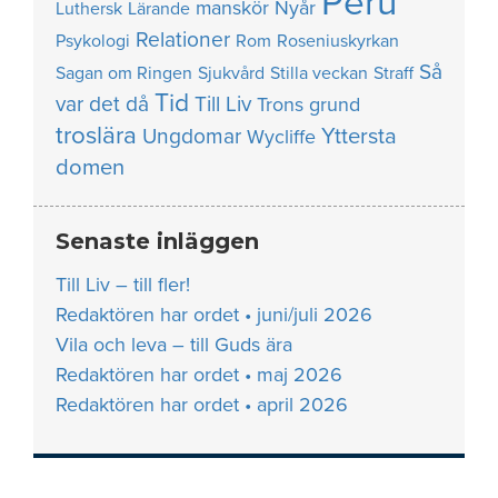
Peru
manskör
Nyår
Luthersk
Lärande
Relationer
Psykologi
Rom
Roseniuskyrkan
Så
Sagan om Ringen
Sjukvård
Stilla veckan
Straff
Tid
var det då
Till Liv
Trons grund
troslära
Yttersta
Ungdomar
Wycliffe
domen
Senaste inläggen
Till Liv – till fler!
Redaktören har ordet • juni/juli 2026
Vila och leva – till Guds ära
Redaktören har ordet • maj 2026
Redaktören har ordet • april 2026