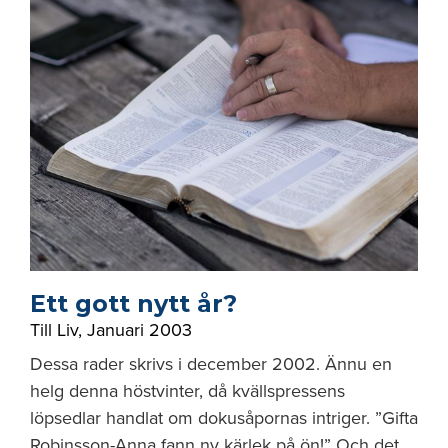
Ett gott nytt år?
Till Liv
,
Januari 2003
Dessa rader skrivs i december 2002. Ännu en
helg denna höstvinter, då kvällspressens
löpsedlar handlat om dokusåpornas intriger. ”Gifta
Robinsson-Anna fann ny kärlek på ön!” Och det