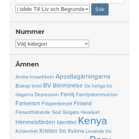
for:
Nummer
Nummer
Ämnen
Apostlagärningarna
Andra trosartikeln
BV
Bönhörelse
Biskop
bröd
De heliga tre
Familj
dagarna
Depression
Familjekommunion
Fariseism
Finland
Filipperbrevet
Försanthållande
God
Golgata
Hesekiel
Kenya
Himmelsfärden
Identitet
Kristen tro
Kvinna
Kristenhet
Levande tro