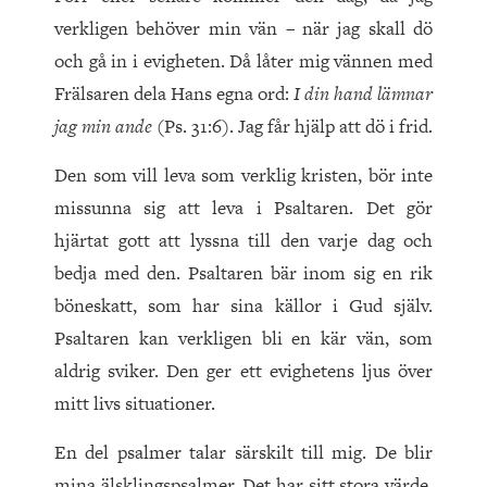
verkligen behöver min vän – när jag skall dö
och gå in i evigheten. Då låter mig vännen med
Frälsaren dela Hans egna ord:
I din hand lämnar
jag min ande
(Ps. 31:6). Jag får hjälp att dö i frid.
Den som vill leva som verklig kristen, bör inte
missunna sig att leva i Psaltaren. Det gör
hjärtat gott att lyssna till den varje dag och
bedja med den. Psaltaren bär inom sig en rik
böneskatt, som har sina källor i Gud själv.
Psaltaren kan verkligen bli en kär vän, som
aldrig sviker. Den ger ett evighetens ljus över
mitt livs situationer.
En del psalmer talar särskilt till mig. De blir
mina älsklingspsalmer. Det har sitt stora värde,