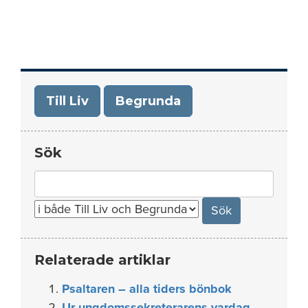
Till Liv
Begrunda
Sök
Search
for:
Relaterade artiklar
Psaltaren – alla tiders bönbok
Ur ungdomssekreterarens vardag