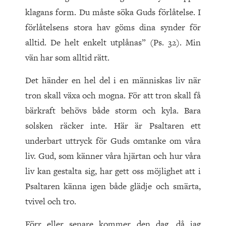
klagans form. Du måste söka Guds förlåtelse. I
förlåtelsens stora hav göms dina synder för
alltid. De helt enkelt utplånas” (Ps. 32). Min
vän har som alltid rätt.
Det händer en hel del i en människas liv när
tron skall växa och mogna. För att tron skall få
bärkraft behövs både storm och kyla. Bara
solsken räcker inte. Här är Psaltaren ett
underbart uttryck för Guds omtanke om våra
liv. Gud, som känner våra hjärtan och hur våra
liv kan gestalta sig, har gett oss möjlighet att i
Psaltaren känna igen både glädje och smärta,
tvivel och tro.
Förr eller senare kommer den dag, då jag