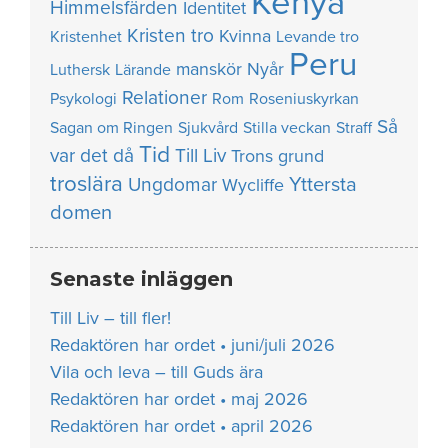
Kenya
Himmelsfärden
Identitet
Kristen tro
Kvinna
Kristenhet
Levande tro
Peru
manskör
Nyår
Luthersk
Lärande
Relationer
Psykologi
Rom
Roseniuskyrkan
Så
Sagan om Ringen
Sjukvård
Stilla veckan
Straff
Tid
var det då
Till Liv
Trons grund
troslära
Yttersta
Ungdomar
Wycliffe
domen
Senaste inläggen
Till Liv – till fler!
Redaktören har ordet • juni/juli 2026
Vila och leva – till Guds ära
Redaktören har ordet • maj 2026
Redaktören har ordet • april 2026