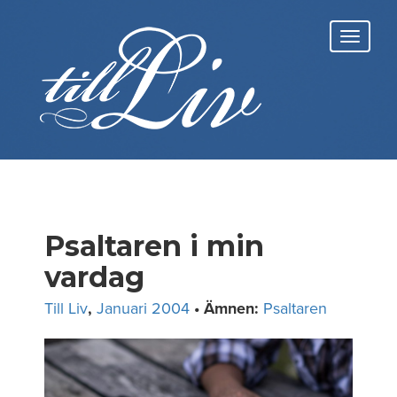
Skip
to
Toggl
content
navig
Psaltaren i min
vardag
Till Liv
,
Januari 2004
• Ämnen:
Psaltaren