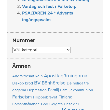
Vardag och fest i Falketorp
PSALTAREN 24 * Advents
ingångspsalm
Nummer
Nummer
Ämnen
Apostlagärningarna
Andra trosartikeln
BV
Bönhörelse
Biskop
bröd
De heliga tre
Familj
dagarna
Depression
Familjekommunion
Fariseism
Finland
Filipperbrevet
Försanthållande
God
Golgata
Hesekiel