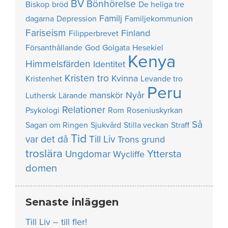
BV
Bönhörelse
Biskop
bröd
De heliga tre
Familj
dagarna
Depression
Familjekommunion
Fariseism
Finland
Filipperbrevet
Försanthållande
God
Golgata
Hesekiel
Kenya
Himmelsfärden
Identitet
Kristen tro
Kvinna
Kristenhet
Levande tro
Peru
manskör
Nyår
Luthersk
Lärande
Relationer
Psykologi
Rom
Roseniuskyrkan
Så
Sagan om Ringen
Sjukvård
Stilla veckan
Straff
Tid
var det då
Till Liv
Trons grund
troslära
Yttersta
Ungdomar
Wycliffe
domen
Senaste inläggen
Till Liv – till fler!