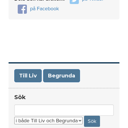
på Facebook
Till Liv
Begrunda
Sök
Search
for: