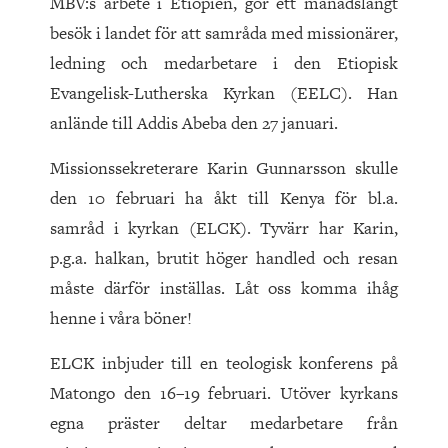
MBV:s arbete i Etiopien, gör ett månadslångt
besök i landet för att samråda med missionärer,
ledning och medarbetare i den Etiopisk
Evangelisk-Lutherska Kyrkan (EELC). Han
anlände till Addis Abeba den 27 januari.
Missionssekreterare Karin Gunnarsson skulle
den 10 februari ha åkt till Kenya för bl.a.
samråd i kyrkan (ELCK). Tyvärr har Karin,
p.g.a. halkan, brutit höger handled och resan
måste därför inställas. Låt oss komma ihåg
henne i våra böner!
ELCK inbjuder till en teologisk konferens på
Matongo den 16–19 februari. Utöver kyrkans
egna präster deltar medarbetare från