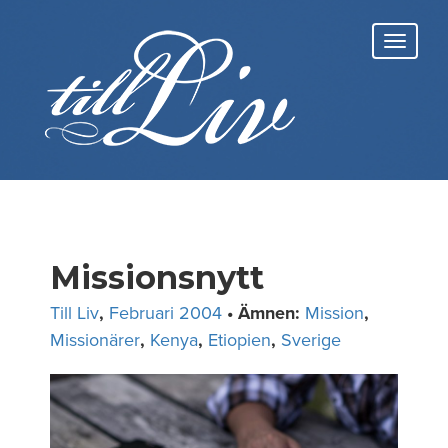
Skip
to
Toggl
content
navig
Missionsnytt
Till Liv
,
Februari 2004
• Ämnen:
Mission
,
Missionärer
,
Kenya
,
Etiopien
,
Sverige