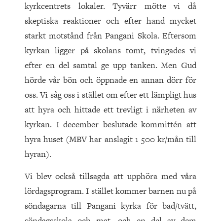
kyrkcentrets lokaler. Tyvärr mötte vi då
skeptiska reaktioner och efter hand mycket
starkt motstånd från Pangani Skola. Eftersom
kyrkan ligger på skolans tomt, tvingades vi
efter en del samtal ge upp tanken. Men Gud
hörde vår bön och öppnade en annan dörr för
oss. Vi såg oss i stället om efter ett lämpligt hus
att hyra och hittade ett trevligt i närheten av
kyrkan. I december beslutade kommittén att
hyra huset (MBV har anslagit 1 500 kr/mån till
hyran).
Vi blev också tillsagda att upphöra med våra
lördagsprogram. I stället kommer barnen nu på
söndagarna till Pangani kyrka för bad/tvätt,
söndagsskola och mat, och en del av dem