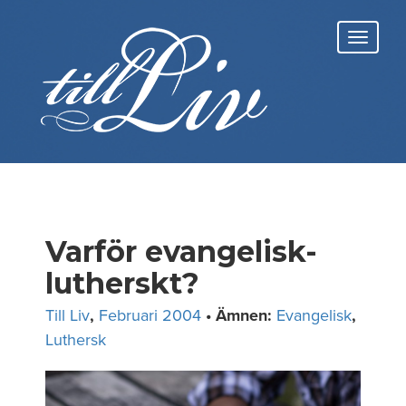
Skip
to
Toggl
content
navig
Varför evangelisk-
lutherskt?
Till Liv
,
Februari 2004
• Ämnen:
Evangelisk
,
Luthersk