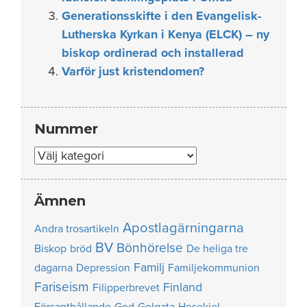
Generationsskifte i den Evangelisk-
Lutherska Kyrkan i Kenya (ELCK) – ny
biskop ordinerad och installerad
Varför just kristendomen?
Nummer
Nummer
Ämnen
Apostlagärningarna
Andra trosartikeln
BV
Bönhörelse
Biskop
bröd
De heliga tre
Familj
dagarna
Depression
Familjekommunion
Fariseism
Finland
Filipperbrevet
Försanthållande
God
Golgata
Hesekiel