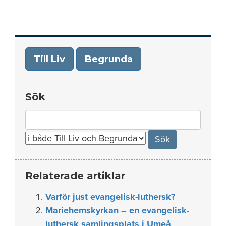
Till Liv
Begrunda
Sök
Search
for:
Relaterade artiklar
Varför just evangelisk-luthersk?
Mariehemskyrkan – en evangelisk-
luthersk samlingsplats i Umeå