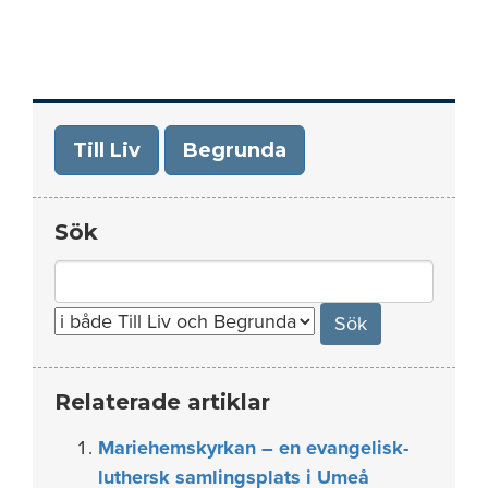
Till Liv
Begrunda
Sök
Search
for:
Relaterade artiklar
Mariehemskyrkan – en evangelisk-
luthersk samlingsplats i Umeå