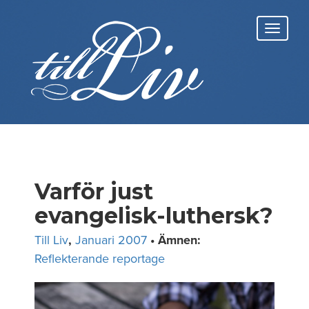
Skip
to
Toggl
content
navig
Varför just
evangelisk-luthersk?
Till Liv
,
Januari 2007
• Ämnen:
Reflekterande reportage