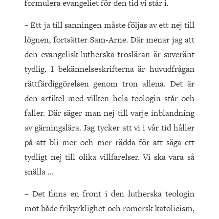
formulera evangeliet för den tid vi står i.
– Ett ja till sanningen måste följas av ett nej till
lögnen, fortsätter Sam-Arne. Där menar jag att
den evangelisk-lutherska trosläran är suveränt
tydlig. I bekännelseskrifterna är huvudfrågan
rättfärdiggörelsen genom tron allena. Det är
den artikel med vilken hela teologin står och
faller. Där säger man nej till varje inblandning
av gärningslära. Jag tycker att vi i vår tid håller
på att bli mer och mer rädda för att säga ett
tydligt nej till olika villfarelser. Vi ska vara så
snälla …
– Det finns en front i den lutherska teologin
mot både frikyrklighet och romersk katolicism,