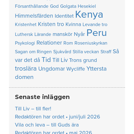
Försanthållande
God
Golgata
Hesekiel
Kenya
Himmelsfärden
Identitet
Kristen tro
Kvinna
Kristenhet
Levande tro
Peru
manskör
Nyår
Luthersk
Lärande
Relationer
Psykologi
Rom
Roseniuskyrkan
Så
Sagan om Ringen
Sjukvård
Stilla veckan
Straff
Tid
var det då
Till Liv
Trons grund
troslära
Yttersta
Ungdomar
Wycliffe
domen
Senaste inläggen
Till Liv – till fler!
Redaktören har ordet • juni/juli 2026
Vila och leva – till Guds ära
Redaktören har ordet • maj 2026