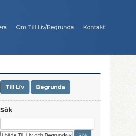
era
Om Till Liv/Begrunda
Kontakt
Till Liv
Begrunda
Sök
Search
for: