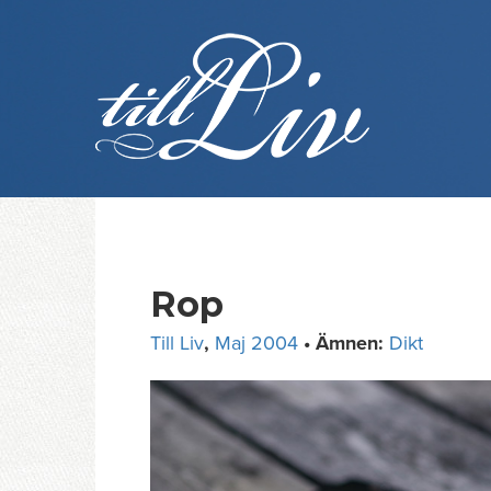
Skip
to
content
Rop
Till Liv
,
Maj 2004
• Ämnen:
Dikt