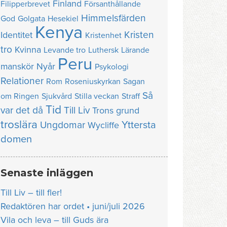
Finland
Filipperbrevet
Försanthållande
Himmelsfärden
God
Golgata
Hesekiel
Kenya
Kristen
Identitet
Kristenhet
tro
Kvinna
Levande tro
Luthersk
Lärande
Peru
manskör
Nyår
Psykologi
Relationer
Rom
Roseniuskyrkan
Sagan
Så
om Ringen
Sjukvård
Stilla veckan
Straff
Tid
var det då
Till Liv
Trons grund
troslära
Yttersta
Ungdomar
Wycliffe
domen
Senaste inläggen
Till Liv – till fler!
Redaktören har ordet • juni/juli 2026
Vila och leva – till Guds ära