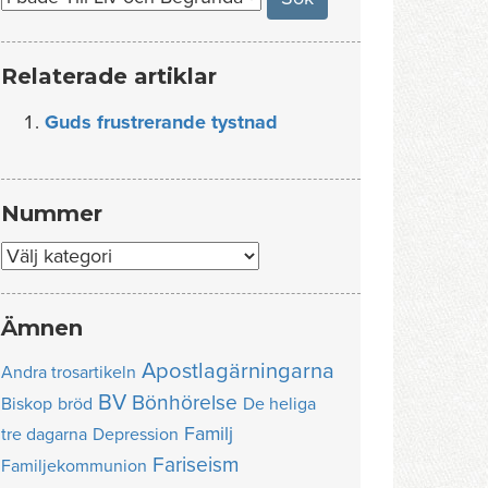
Relaterade artiklar
Guds frustrerande tystnad
Nummer
Nummer
Ämnen
Apostlagärningarna
Andra trosartikeln
BV
Bönhörelse
Biskop
bröd
De heliga
Familj
tre dagarna
Depression
Fariseism
Familjekommunion