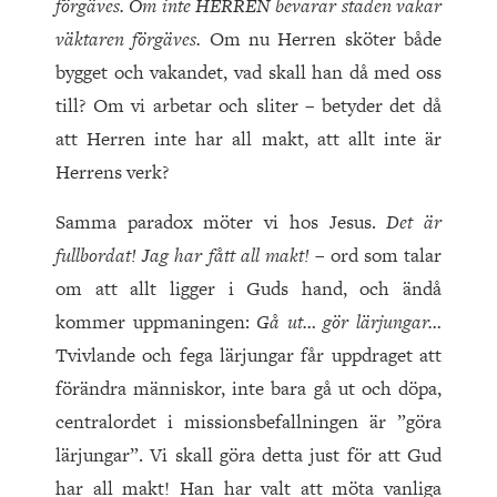
förgäves. Om inte
HERREN
bevarar staden vakar
väktaren förgäves.
Om nu Herren sköter både
bygget och vakandet, vad skall han då med oss
till? Om vi arbetar och sliter – betyder det då
att Herren inte har all makt, att allt inte är
Herrens verk?
Samma paradox möter vi hos Jesus.
Det är
fullbordat! Jag har fått all makt!
– ord som talar
om att allt ligger i Guds hand, och ändå
kommer uppmaningen:
Gå ut… gör lärjungar…
Tvivlande och fega lärjungar får uppdraget att
förändra människor, inte bara gå ut och döpa,
centralordet i missionsbefallningen är ”göra
lärjungar”. Vi skall göra detta just för att Gud
har all makt! Han har valt att möta vanliga