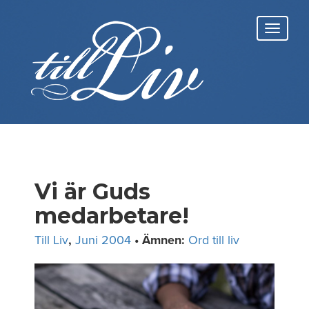
Skip
to
Toggl
content
navig
Vi är Guds
medarbetare!
Till Liv
,
Juni 2004
• Ämnen:
Ord till liv