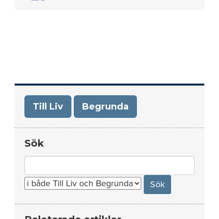
Till Liv
Begrunda
Sök
Search
for: