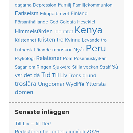
Familj
dagarna
Depression
Familjekommunion
Fariseism
Finland
Filipperbrevet
Försanthållande
God
Golgata
Hesekiel
Kenya
Himmelsfärden
Identitet
Kristen tro
Kvinna
Kristenhet
Levande tro
Peru
manskör
Nyår
Luthersk
Lärande
Relationer
Psykologi
Rom
Roseniuskyrkan
Så
Sagan om Ringen
Sjukvård
Stilla veckan
Straff
Tid
var det då
Till Liv
Trons grund
troslära
Yttersta
Ungdomar
Wycliffe
domen
Senaste inläggen
Till Liv – till fler!
Redaktören har ordet • juni/juli 2026