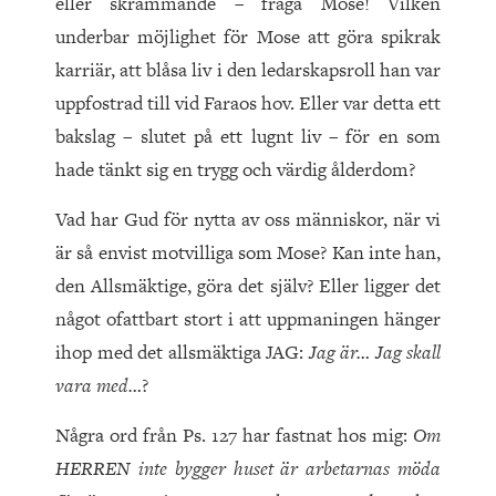
eller skrämmande – fråga Mose! Vilken
underbar möjlighet för Mose att göra spikrak
karriär, att blåsa liv i den ledarskapsroll han var
uppfostrad till vid Faraos hov. Eller var detta ett
bakslag – slutet på ett lugnt liv – för en som
hade tänkt sig en trygg och värdig ålderdom?
Vad har Gud för nytta av oss människor, när vi
är så envist motvilliga som Mose? Kan inte han,
den Allsmäktige, göra det själv? Eller ligger det
något ofattbart stort i att uppmaningen hänger
ihop med det allsmäktiga JAG:
Jag är… Jag skall
vara med…
?
Några ord från Ps. 127 har fastnat hos mig:
Om
HERREN
inte bygger huset är arbetarnas möda