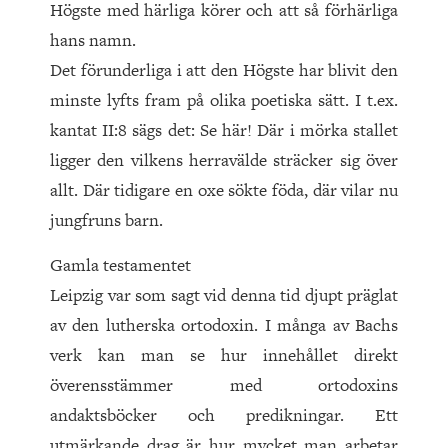
Högste med härliga körer och att så förhärliga
hans namn.
Det förunderliga i att den Högste har blivit den
minste lyfts fram på olika poetiska sätt. I t.ex.
kantat II:8 sägs det: Se här! Där i mörka stallet
ligger den vilkens herravälde sträcker sig över
allt. Där tidigare en oxe sökte föda, där vilar nu
jungfruns barn.
Gamla testamentet
Leipzig var som sagt vid denna tid djupt präglat
av den lutherska ortodoxin. I många av Bachs
verk kan man se hur innehållet direkt
överensstämmer med ortodoxins
andaktsböcker och predikningar. Ett
utmärkande drag är hur mycket man arbetar