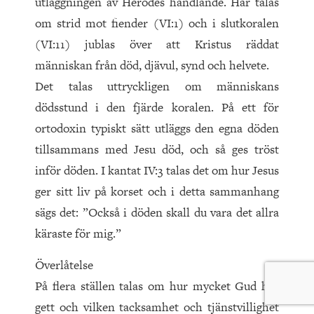
utläggningen av Herodes handlande. Här talas
om strid mot fiender (VI:1) och i slutkoralen
(VI:11) jublas över att Kristus räddat
människan från död, djävul, synd och helvete.
Det talas uttryckligen om människans
dödsstund i den fjärde koralen. På ett för
ortodoxin typiskt sätt utläggs den egna döden
tillsammans med Jesu död, och så ges tröst
inför döden. I kantat IV:3 talas det om hur Jesus
ger sitt liv på korset och i detta sammanhang
sägs det: ”Också i döden skall du vara det allra
käraste för mig.”
Överlåtelse
På flera ställen talas om hur mycket Gud har
gett och vilken tacksamhet och tjänstvillighet