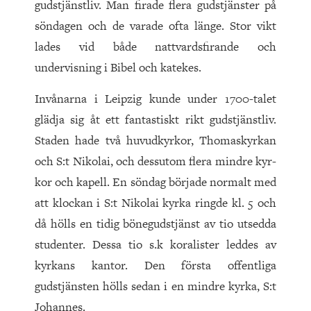
gudstjänstliv. Man firade flera gudstjänster på
söndagen och de va­ra­de ofta länge. Stor vikt
lades vid både nattvardsfirande och
undervisning i Bibel och katekes.
Invånarna i Leipzig kunde under 1700-talet
glädja sig åt ett fantastiskt rikt gudstjänstliv.
Staden hade två huvudkyrkor, Thomaskyrkan
och S:t Nikolai, och dessutom flera mindre kyr­
kor och kapell. En söndag började normalt med
att klockan i S:t Nikolai kyrka ringde kl. 5 och
då hölls en tidig bönegudstjänst av tio utsedda
studenter. Dessa tio s.k koralister leddes av
kyrkans kantor. Den första offentliga
gudstjänsten hölls sedan i en mindre kyrka, S:t
Johannes.