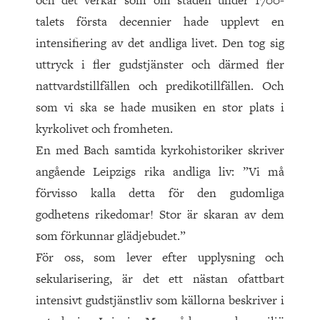
och det verkar som om staden under 1700-
talets första decennier hade upplevt en
intensifiering av det andliga livet. Den tog sig
uttryck i fler gudstjänster och därmed fler
nattvardstillfällen och predikotillfällen. Och
som vi ska se hade musiken en stor plats i
kyrkolivet och fromheten.
En med Bach samtida kyrkohistoriker skriver
angående Leip­zigs rika andliga liv: ”Vi må
förvisso kalla detta för den gudomliga
godhetens rikedomar! Stor är skaran av dem
som förkunnar glädjebudet.”
För oss, som lever efter upplysning och
sekularisering, är det ett nästan ofattbart
intensivt gudstjänstliv som källorna beskriver i