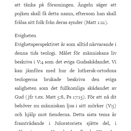
att tänka på försoningen. Ängeln säger att
pojken skall få detta namn, eftersom han skall
frälsa sitt folk från deras synder (Matt 1:21).
Evigheten
Evighetsperspektivet är som alltid närvarande i
denna tids teologi. Målet för människans liv
beskrivs i V:4 som det eviga Guds­skådandet. Vi
kan jämföra med hur de luthersk-ortodoxa
teologerna brukade beskriva den eviga
saligheten som det fullkomliga skådandet av
Gud (jfr t.ex. Matt 5:8, Ps 17:15). För att nå dit
behöver nu människan ljus i sitt mörker (V:5)
och hjälp mot fienderna. Detta sista tema är
framträdande i Juloratoriets sjätte del, i