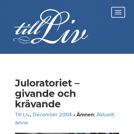
Skip
to
Toggl
content
navig
Juloratoriet –
givande och
krävande
Till Liv
,
December 2004
• Ämnen:
Aktuellt
ämne