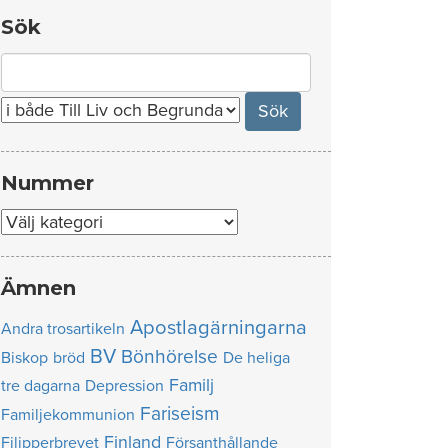
Sök
Search
for:
Nummer
Nummer
Ämnen
Apostlagärningarna
Andra trosartikeln
BV
Bönhörelse
Biskop
bröd
De heliga
Familj
tre dagarna
Depression
Fariseism
Familjekommunion
Finland
Filipperbrevet
Försanthållande