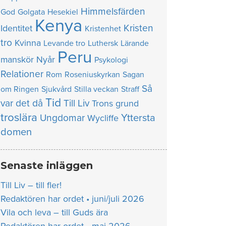
Himmelsfärden
God
Golgata
Hesekiel
Kenya
Kristen
Identitet
Kristenhet
tro
Kvinna
Levande tro
Luthersk
Lärande
Peru
manskör
Nyår
Psykologi
Relationer
Rom
Roseniuskyrkan
Sagan
Så
om Ringen
Sjukvård
Stilla veckan
Straff
Tid
var det då
Till Liv
Trons grund
troslära
Yttersta
Ungdomar
Wycliffe
domen
Senaste inläggen
Till Liv – till fler!
Redaktören har ordet • juni/juli 2026
Vila och leva – till Guds ära