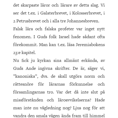
det skarpaste läror och lärare av detta slag. Vi
ser det t.ex. i Galaterbrevet, i Kolosserbrevet, i
2 Petrusbrevet och i alla tre Johannesbreven.
Falsk lära och falska profeter var inget nytt
fenomen. I Guds folk Israel hade sådant ofta
förekommit. Man kan t.ex. läsa Jeremiabokens
23:e kapitel.
Nu fick ju kyrkan sina allmänt erkända, av
Guds Ande ingivna skrifter. De är, säger vi,
”kanoniska”, dvs. de skall utgöra norm och
rättesnöre för lärarnas förkunnelse och
församlingarnas tro. Var det då inte slut på
missförstånden och läroavvikelserna? Hade
man inte nu vägledning nog? Ljus nog för att
vand­ra den smala vägen ända fram till himmel