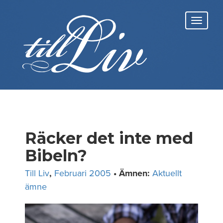
Skip
to
Toggl
content
navig
Räcker det inte med
Bibeln?
Till Liv
,
Februari 2005
• Ämnen:
Aktuellt
ämne