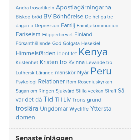
Apostlagärningarna
Andra trosartikeln
BV
Bönhörelse
Biskop
bröd
De heliga tre
Familj
dagarna
Depression
Familjekommunion
Fariseism
Finland
Filipperbrevet
Försanthållande
God
Golgata
Hesekiel
Kenya
Himmelsfärden
Identitet
Kristen tro
Kvinna
Kristenhet
Levande tro
Peru
manskör
Nyår
Luthersk
Lärande
Relationer
Psykologi
Rom
Roseniuskyrkan
Så
Sagan om Ringen
Sjukvård
Stilla veckan
Straff
Tid
var det då
Till Liv
Trons grund
troslära
Yttersta
Ungdomar
Wycliffe
domen
Senaste inläggen