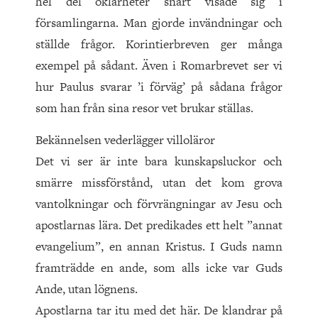
hel del oklarheter snart visade sig i
församlingarna. Man gjorde invändningar och
ställde frågor. Korintierbreven ger många
exem­pel på sådant. Även i Romarbrevet ser vi
hur Paulus svarar ’i förväg’ på sådana frågor
som han från sina resor vet brukar ställas.
Bekännelsen vederlägger villoläror
Det vi ser är inte bara kunskapsluckor och
smärre missförstånd, utan det kom grova
vantolkningar och förvrängningar av Jesu och
apostlarnas lära. Det predikades ett helt ”annat
evangelium”, en annan Kristus. I Guds namn
framträdde en ande, som alls icke var Guds
Ande, utan lögnens.
Apostlarna tar itu med det här. De klandrar på