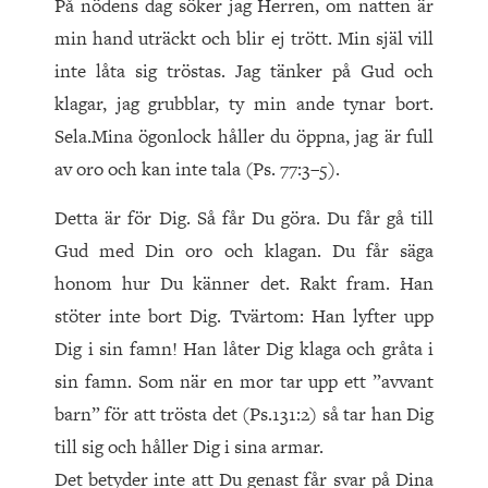
På nödens dag söker jag Herren, om natten är
min hand uträckt och blir ej trött. Min själ vill
inte låta sig tröstas. Jag tänker på Gud och
klagar, jag grubblar, ty min ande tynar bort.
Sela.Mina ögonlock håller du öppna, jag är full
av oro och kan inte tala (Ps. 77:3–5).
Detta är för Dig. Så får Du göra. Du får gå till
Gud med Din oro och klagan. Du får säga
honom hur Du känner det. Rakt fram. Han
stöter inte bort Dig. Tvärtom: Han lyfter upp
Dig i sin famn! Han låter Dig klaga och gråta i
sin famn. Som när en mor tar upp ett ”avvant
barn” för att trösta det (Ps.131:2) så tar han Dig
till sig och håller Dig i sina armar.
Det betyder inte att Du genast får svar på Dina