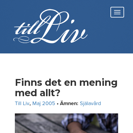
Skip
to
Toggl
content
navig
Finns det en mening
med allt?
Till Liv
,
Maj 2005
• Ämnen:
Själavård