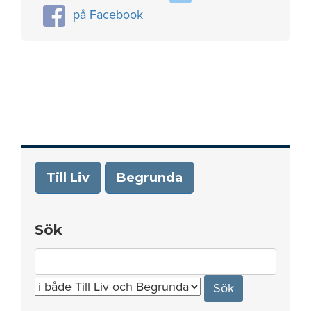
på Facebook
Till Liv
Begrunda
Sök
Search
for: