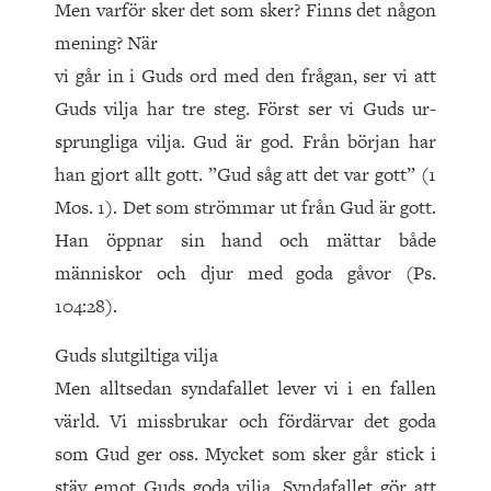
Men varför sker det som sker? Finns det någon
mening? När
vi går in i Guds ord med den frågan, ser vi att
Guds vilja har tre steg. Först ser vi Guds ur­
sprung­liga vilja. Gud är god. Från början har
han gjort allt gott. ”Gud såg att det var gott” (1
Mos. 1). Det som strömmar ut från Gud är gott.
Han öppnar sin hand och mättar både
människor och djur med goda gåvor (Ps.
104:28).
Guds slutgiltiga vilja
Men alltsedan syndafallet lever vi i en fallen
värld. Vi missbrukar och fördärvar det goda
som Gud ger oss. Mycket som sker går stick i
stäv emot Guds goda vilja. Syndafallet gör att