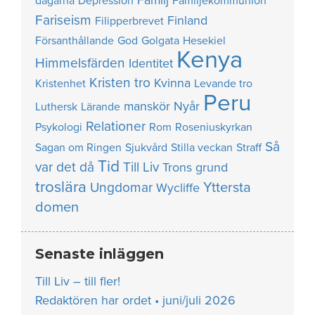
Familj
dagarna
Depression
Familjekommunion
Fariseism
Finland
Filipperbrevet
Försanthållande
God
Golgata
Hesekiel
Kenya
Himmelsfärden
Identitet
Kristen tro
Kvinna
Kristenhet
Levande tro
Peru
manskör
Nyår
Luthersk
Lärande
Relationer
Psykologi
Rom
Roseniuskyrkan
Så
Sagan om Ringen
Sjukvård
Stilla veckan
Straff
Tid
var det då
Till Liv
Trons grund
troslära
Yttersta
Ungdomar
Wycliffe
domen
Senaste inläggen
Till Liv – till fler!
Redaktören har ordet • juni/juli 2026