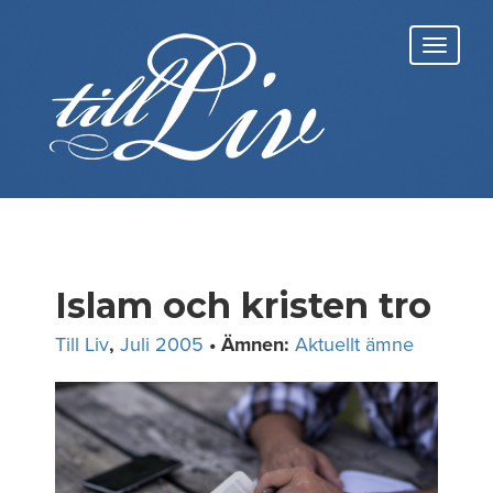
Skip
to
Toggl
content
navig
Islam och kristen tro
Till Liv
,
Juli 2005
• Ämnen:
Aktuellt ämne