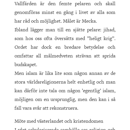
Vallfärden är den femte pelaren och skall
genomföras minst en gång i livet av alla som
har råd och möjlighet. Målet är Mecka.
Ibland lägger man till en sjätte pelare: jihad,
som hos oss ofta översätts med ”heligt krig”.
Ordet har dock en bredare betydelse och
omfattar all målmedveten strävan att sprida
budskapet.
Men islam är lika lite som någon annan av de
stora världsreligionerna helt enhetlig och man
kan därför inte tala om någon ’egentlig’ islam,
möjligen om en ursprunglig, men den kan i så
fall vara svår att rekonstruera.
Möte med västerlandet och kristendomen
I vårt sekulariserade samhälle ses religion och