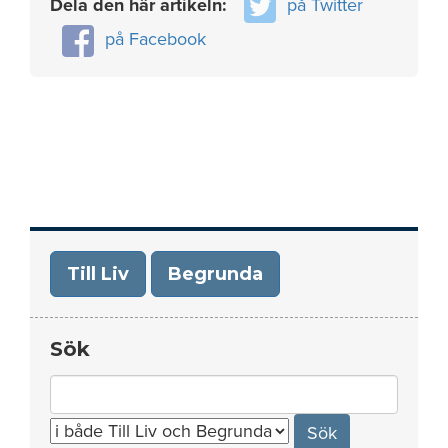
Dela den här artikeln:
på Twitter
på Facebook
Till Liv
Begrunda
Sök
Search
for: