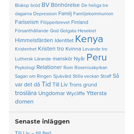
BV
Bönhörelse
Biskop
bröd
De heliga tre
Familj
dagarna
Depression
Familjekommunion
Fariseism
Finland
Filipperbrevet
Försanthållande
God
Golgata
Hesekiel
Kenya
Himmelsfärden
Identitet
Kristen tro
Kvinna
Kristenhet
Levande tro
Peru
manskör
Nyår
Luthersk
Lärande
Relationer
Psykologi
Rom
Roseniuskyrkan
Så
Sagan om Ringen
Sjukvård
Stilla veckan
Straff
Tid
var det då
Till Liv
Trons grund
troslära
Yttersta
Ungdomar
Wycliffe
domen
Senaste inläggen
Till Liv – till fler!