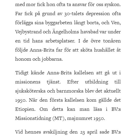
med mor fick hon ofta ta ansvar för oss syskon.
Far fick på grund av 30-talets depression ofta
förlägga sina byggarbeten långt borta, och Ven,
Vejbystrand och Ängelholms havsbad var under
en tid hans arbetsplatser. I de övre tonåren
följde Anna-Brita far för att sköta hushållet åt
honom och jobbarna.
Tidigt kände Anna-Brita kallelsen att gå ut i
missionens tjänst. Efter utbildning till
sjuksköterska och barnmorska blev det aktuellt
1950. När den förs­ta kallelsen kom gällde det
Etio­pien. Om detta kan man läsa i BV:s
Missionstidning (MT), majnumret 1950.
Vid hennes avskiljning den 23 april sade BV:s