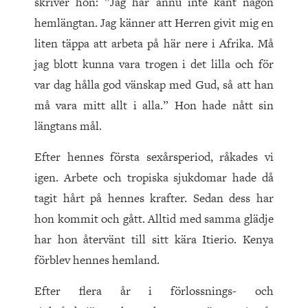
skriver hon: ”Jag har ännu inte känt någon
hemlängtan. Jag känner att Herren givit mig en
liten täppa att arbeta på här nere i Afrika. Må
jag blott kunna vara trogen i det lilla och för
var dag hålla god vänskap med Gud, så att han
må vara mitt allt i alla.” Hon hade nått sin
längtans mål.
Efter hennes första sexårsperiod, råkades vi
igen. Arbete och tropiska sjukdomar hade då
tagit hårt på hennes krafter. Sedan dess har
hon kommit och gått. Alltid med samma glädje
har hon återvänt till sitt kära Itierio. Kenya
förblev hennes hemland.
Efter flera år i förlossnings- och