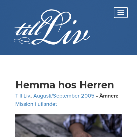
Skip
to
Toggl
content
navig
Hemma hos Herren
Till Liv
,
Augusti/September 2005
• Ämnen:
Mission i utlandet