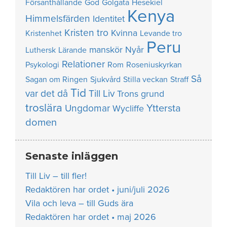
Försanthållande
God
Golgata
Hesekiel
Kenya
Himmelsfärden
Identitet
Kristen tro
Kvinna
Kristenhet
Levande tro
Peru
manskör
Nyår
Luthersk
Lärande
Relationer
Psykologi
Rom
Roseniuskyrkan
Så
Sagan om Ringen
Sjukvård
Stilla veckan
Straff
Tid
var det då
Till Liv
Trons grund
troslära
Yttersta
Ungdomar
Wycliffe
domen
Senaste inläggen
Till Liv – till fler!
Redaktören har ordet • juni/juli 2026
Vila och leva – till Guds ära
Redaktören har ordet • maj 2026