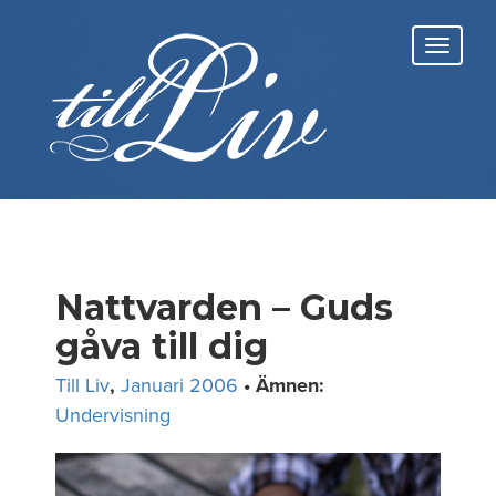
Skip
to
Toggl
content
navig
Nattvarden – Guds
gåva till dig
Till Liv
,
Januari 2006
• Ämnen:
Undervisning