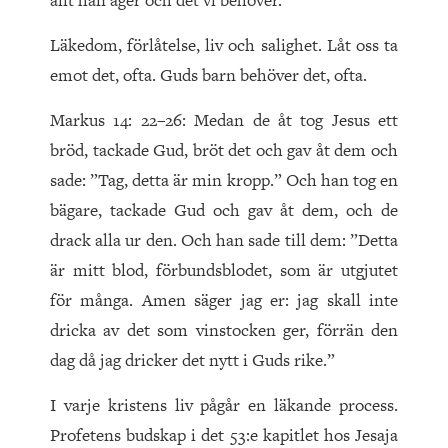
allt han äger och det vi behöver.
Läkedom, förlåtelse, liv och salighet. Låt oss ta
emot det, ofta. Guds barn behöver det, ofta.
Markus 14: 22–26: Medan de åt tog Jesus ett
bröd, tackade Gud, bröt det och gav åt dem och
sade: ”Tag, detta är min kropp.” Och han tog en
bägare, tackade Gud och gav åt dem, och de
drack alla ur den. Och han sade till dem: ”Detta
är mitt blod, förbundsblodet, som är utgjutet
för många. Amen säger jag er: jag skall inte
dricka av det som vinstocken ger, förrän den
dag då jag dricker det nytt i Guds rike.”
I varje kristens liv pågår en läkande process.
Profetens budskap i det 53:e kapitlet hos Jesaja