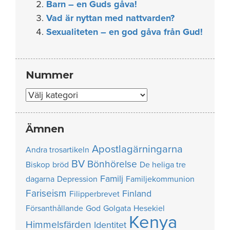
Barn – en Guds gåva!
Vad är nyttan med nattvarden?
Sexualiteten – en god gåva från Gud!
Nummer
Nummer
Ämnen
Apostlagärningarna
Andra trosartikeln
BV
Bönhörelse
Biskop
bröd
De heliga tre
Familj
dagarna
Depression
Familjekommunion
Fariseism
Finland
Filipperbrevet
Försanthållande
God
Golgata
Hesekiel
Kenya
Himmelsfärden
Identitet