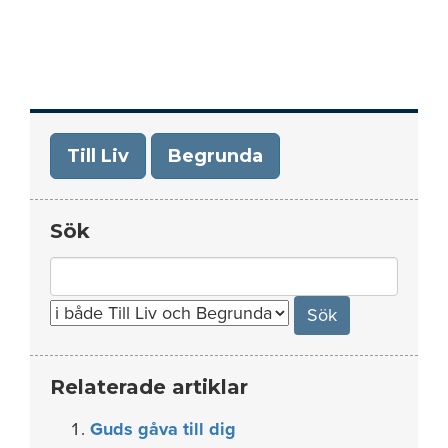
Till Liv
Begrunda
Sök
Search
for:
Relaterade artiklar
Guds gåva till dig