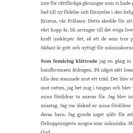
inte för rättfärdiga gärningar som vi hade
bad till ny födelse och förnyelse i den he
Kristus, vår Frälsare. Detta skedde för a
vårt hopp är, bli arvingar till det eviga liv
kraft inskärper det, så att de som tror 
Sådant är gott och nyttigt för människorna.
Som femåring klättrade
jag en gång in
handbromsen åtdragen. På något sätt loss
tills den stannade mot ett träd. Det blev 
mot ratten, jag bet mig i tungan och blev 
mina föräldrar ta ansvar för. Jag blev 
misstag. Jag var älskad av mina föräldrar – 
deras barn. Jag gjorde inget själv för at
förhoppningsvis mogna som människa. Men l
Gud.