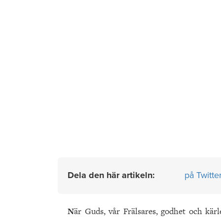
Dela den här artikeln:
på Twitte
N
är Guds, vår Frälsares, godhet och kärl