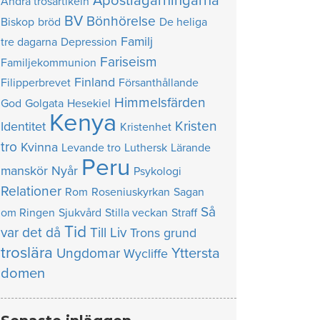
Apostlagärningarna
Andra trosartikeln
BV
Bönhörelse
Biskop
bröd
De heliga
Familj
tre dagarna
Depression
Fariseism
Familjekommunion
Finland
Filipperbrevet
Försanthållande
Himmelsfärden
God
Golgata
Hesekiel
Kenya
Kristen
Identitet
Kristenhet
tro
Kvinna
Levande tro
Luthersk
Lärande
Peru
manskör
Nyår
Psykologi
Relationer
Rom
Roseniuskyrkan
Sagan
Så
om Ringen
Sjukvård
Stilla veckan
Straff
Tid
var det då
Till Liv
Trons grund
troslära
Yttersta
Ungdomar
Wycliffe
domen