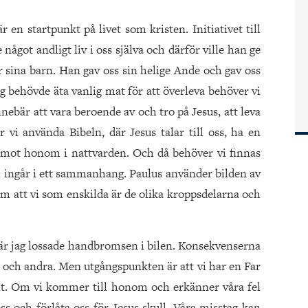
r en startpunkt på livet som kristen. Initiativet till
något andligt liv i oss själva och därför ville han ge
ör sina barn. Han gav oss sin helige Ande och gav oss
ng behövde äta vanlig mat för att överleva behöver vi
nnebär att vara beroende av och tro på Jesus, att leva
 vi använda Bibeln, där Jesus talar till oss, ha en
ot honom i nattvarden. Och då behöver vi finnas
 ingår i ett sammanhang. Paulus använder bilden av
 om att vi som enskilda är de olika kroppsdelarna och
när jag lossade handbromsen i bilen. Konsekvenserna
ss och andra. Men utgångspunkten är att vi har en Far
 allt. Om vi kommer till honom och erkänner våra fel
ss och förlåta oss för Jesus skull. Våra misstag kan