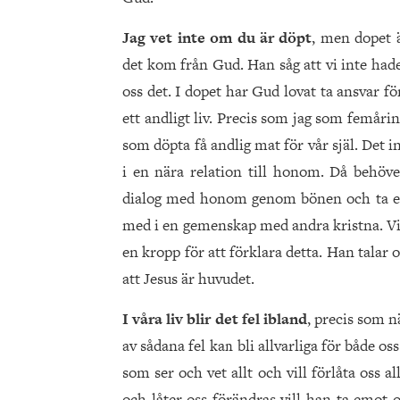
Jag vet inte om du är döpt
, men dopet ä
det kom från Gud. Han såg att vi inte hade 
oss det. I dopet har Gud lovat ta ansvar f
ett andligt liv. Precis som jag som femåri
som döpta få andlig mat för vår själ. Det i
i en nära relation till honom. Då behöver
dialog med honom genom bönen och ta em
med i en gemenskap med andra kristna. Vi
en kropp för att förklara detta. Han talar
att Jesus är huvudet.
I våra liv blir det fel ibland
, precis som 
av sådana fel kan bli allvarliga för både o
som ser och vet allt och vill förlåta oss
och låter oss förändras vill han ta emot o