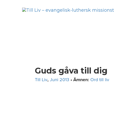
Skip
to
content
Guds gåva till dig
Till Liv
,
Juni 2013
• Ämnen:
Ord till liv