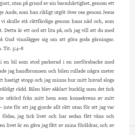
 gjort, utan på grund av sin barmhärtighet, genom ett
lige Ande, som han rikligt utgöt över oss genom Jesus
tt vi skulle stå rättfärdiga genom hans nåd och, som
et. Detta är ett ord att lita på, och jag vill att du med
på Gud vinnlägger sig om att göra goda gärningar.
 Tit. 3:4–8
 i en bil som stod parkerad i en nerförsbacke med
ade jag handbromsen och bilen rullade några meter
ett hastigt stopp och jag minns hur mitt huvud slogs
väldigt rädd. Bilen blev såklart bucklig men det fick
inte utkörd från mitt hem som konsekvens av mitt
inte för att jag gjorde allt rätt utan för att jag var
t födas, jag fick livet och har sedan fått växa och
ivet är en gåva jag fått av mina föräldrar, och av