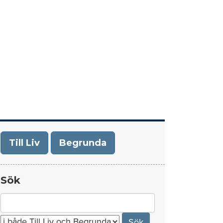
era
Om Till Liv/Begrunda
Kontakt
Till Liv
Begrunda
Sök
Search
for: