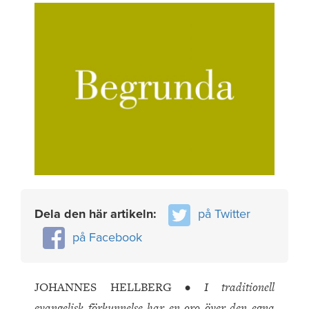
Dela den här artikeln:
på Twitter
på Facebook
JOHANNES HELLBERG •
I traditionell
evangelisk förkunnelse har en oro över den egna