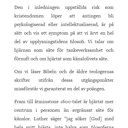
Den i inledningen uppställda risk som
kristendomen löper att antingen bli
psykologiserad eller intellektualiserad, är på
sätt och vis ett symptom på att vi ärvt en hel
del av upplysningstidens filosofi. Vi talar om
hjärnan som säte för tankeverksamhet och
förnuft och om hjärtat som känslolivets säte.
Om vi läser Bibeln och de äldre teologernas
skrifter utifrån dessa utgångspunkter
missförstår vi garanterat en del av poängen.
Fram till åtminstone 1600-talet är hjärtat mer
centrum i personen än avgränsat säte för
känslor. Luther säger ”jag söker [Gud] med
hela mitt hjärta, inte halva som filosoferna