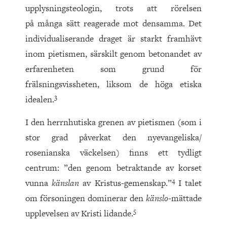
upplysningsteologin, trots att rörelsen
på många sätt reagerade mot densamma. Det
individualiserande draget är starkt framhävt
inom pietismen, särskilt genom betonandet av
erfarenheten som grund för
frälsningsvissheten, liksom de höga etiska
3
idealen.
I den herrnhutiska grenen av pietismen (som i
stor grad påverkat den nyevangeliska/
rosenianska väckelsen) finns ett tydligt
centrum: ”den genom betraktande av korset
4
vunna
känslan
av Kristus-gemenskap.”
I talet
om försoningen dominerar den
känslo
-mättade
5
upplevelsen av Kristi lidande.