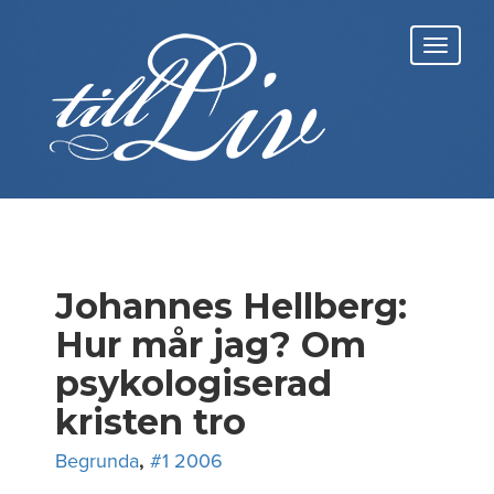
Skip
to
Toggl
content
navig
Johannes Hellberg:
Hur mår jag? Om
psykologiserad
kristen tro
Begrunda
,
#1 2006