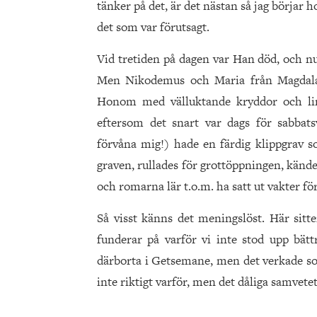
tänker på det, är det nästan så jag börjar h
det som var förutsagt.
Vid tretiden på dagen var Han död, och nu
Men Nikodemus och Maria från Magdala
Honom med välluktande kryddor och li
eftersom det snart var dags för sabbats
förvåna mig!) hade en färdig klippgrav s
graven, rullades för grottöppningen, känd
och romarna lär t.o.m. ha satt ut vakter för
Så visst känns det meningslöst. Här sitte
funderar på varför vi inte stod upp bät
därborta i Getsemane, men det verkade som
inte riktigt varför, men det dåliga samvete