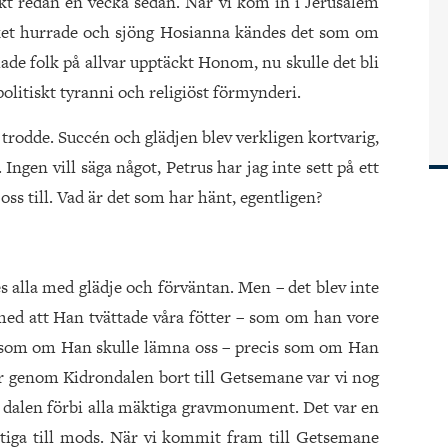
iskt redan en vecka sedan. När vi kom in i Jerusalem
lket hurrade och sjöng Hosianna kändes det som om
hade folk på allvar upptäckt Honom, nu skulle det bli
politiskt tyranni och religiöst förmynderi.
 trodde. Succén och glädjen blev verkligen kortvarig,
Ingen vill säga något, Petrus har jag inte sett på ett
 oss till. Vad är det som har hänt, egentligen?
es alla med glädje och förväntan. Men – det blev inte
med att Han tvättade våra fötter – som om han vore
a som om Han skulle lämna oss – precis som om Han
er genom Kidrondalen bort till Getsemane var vi nog
 i dalen förbi alla mäktiga gravmonument. Det var en
ustiga till mods. När vi kommit fram till Getsemane