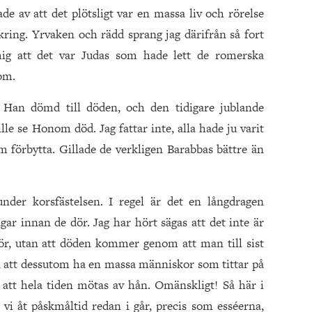
e av att det plötsligt var en massa liv och rörelse
ring. Yrvaken och rädd sprang jag därifrån så fort
mig att det var Judas som hade lett de romerska
om.
v Han dömd till döden, och den tidigare jublande
lle se Honom död. Jag fattar inte, alla hade ju varit
om förbytta. Gillade de verkligen Barabbas bättre än
nder korsfästelsen. I regel är det en långdragen
ar innan de dör. Jag har hört sägas att det inte är
dör, utan att döden kommer genom att man till sist
t, att dessutom ha en massa människor som tittar på
 att hela tiden mötas av hån. Omänskligt! Så här i
t vi åt påskmåltid redan i går, precis som esséerna,