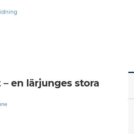
Hem
Läs
Prenumer
 – en lärjunges stora
mne