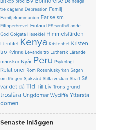
BV
Bönhörelse
Biskop
bröd
De heliga
Familj
tre dagarna
Depression
Fariseism
Familjekommunion
Finland
Filipperbrevet
Försanthållande
Himmelsfärden
God
Golgata
Hesekiel
Kenya
Kristen
Identitet
Kristenhet
tro
Kvinna
Levande tro
Luthersk
Lärande
Peru
manskör
Nyår
Psykologi
Relationer
Rom
Roseniuskyrkan
Sagan
Så
om Ringen
Sjukvård
Stilla veckan
Straff
Tid
var det då
Till Liv
Trons grund
troslära
Yttersta
Ungdomar
Wycliffe
domen
Senaste inläggen