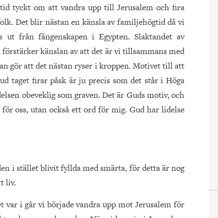
tid tyckt om att vand­ra upp till Jerusalem och fira
lk. Det blir nästan en känsla av familjehögtid då vi
ss ut från fångenskapen i Egypten. Slaktandet av
örstärker känslan av att det är vi tillsammans med
 gör att det nästan ryser i kroppen. Motivet till att
vud taget firar påsk är ju precis som det står i Höga
idelsen obeveklig som graven. Det är Guds motiv, och
för oss, utan också ett ord för mig. Gud har lidelse
n i stället blivit fyllda med smärta, för detta är nog
 liv.
et var i går vi började vandra upp mot Jerusalem för