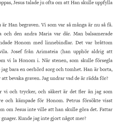
oppas, Jesus talade ju ofta om att Han skulle uppfylla
 är Han begraven. Vi som var så många är nu så få.
 och den andra Maria var där. Man balsamerade
ndade Honom med linnebindlar. Det var bråttom
vila. Josef från Arimateia (han upphör aldrig att
om vi la Honom i. När stenen, som skulle försegla
e jag bara en oerhörd sorg och tomhet. Han är borta,
 att bevaka graven. Jag und­rar vad de är rädda för?
r vi och trycker, och säkert är det fler än jag som
tre och kämpade för Honom. Petrus försökte visst
 om Jesus inte ville att han skulle göra det. Fattar
t gnager. Kunde jag inte gjort något mer?