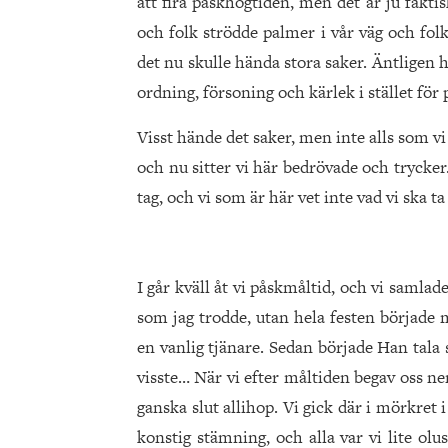
att fira påskhögtiden, men det är ju fakt
och folk strödde palmer i vår väg och fo
det nu skulle hända stora saker. Äntligen 
ordning, försoning och kärlek i stället för 
Visst hände det saker, men inte alls som vi
och nu sitter vi här bedrövade och trycker. 
tag, och vi som är här vet inte vad vi ska ta
I går kväll åt vi påskmåltid, och vi samlad
som jag trodde, utan hela festen började 
en vanlig tjänare. Sedan började Han tal
visste… När vi efter måltiden begav oss n
ganska slut allihop. Vi gick där i mörkret
konstig stämning, och alla var vi lite ol