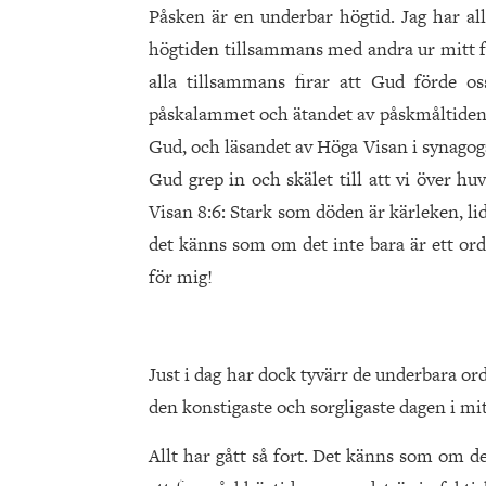
Påsken är en underbar högtid. Jag har all
högtiden tillsammans med and­ra ur mitt fo
alla tillsammans firar att Gud förde o
påskalammet och ätandet av påskmåltiden f
Gud, och läsandet av Höga Visan i synagogan
Gud grep in och skälet till att vi över hu
Visan 8:6: Stark som döden är kärleken, l
det känns som om det inte bara är ett ord 
för mig!
Just i dag har dock tyvärr de underbara orde
den konstigaste och sorgligaste dagen i mitt
Allt har gått så fort. Det känns som om d