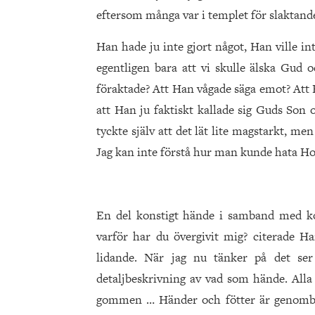
eftersom många var i templet för slaktand
Han hade ju inte gjort något, Han ville in
egentligen bara att vi skulle äls­ka Gud
föraktade? Att Han vågade säga emot? Att 
att Han ju faktiskt kallade sig Guds Son 
tyckte själv att det lät lite magstarkt, m
Jag kan inte förstå hur man kunde hata
En del konstigt hände i samband med k
varför har du övergivit mig? citerade Ha
lidande. När jag nu tänker på det se
detaljbeskrivning av vad som hände. Alla
gommen … Händer och fötter är genombo