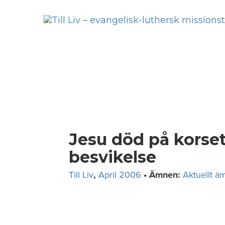
Skip
to
content
Jesu död på korset
besvikelse
Till Liv
,
April 2006
• Ämnen:
Aktuellt ä