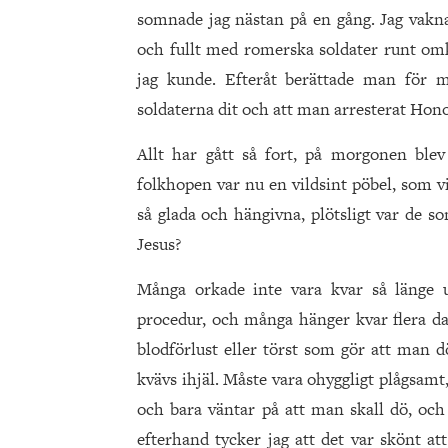
somnade jag nästan på en gång. Jag vaknad
och fullt med romerska soldater runt omk
jag kunde. Efteråt berättade man för 
soldaterna dit och att man arresterat Hon
Allt har gått så fort, på morgonen ble
folkhopen var nu en vildsint pöbel, som vi
så glada och hängivna, plötsligt var de s
Jesus?
Många orkade inte vara kvar så länge u
procedur, och många hänger kvar flera dag
blodförlust eller törst som gör att man 
kvävs ihjäl. Måste vara ohyggligt plågsam
och bara väntar på att man skall dö, och
efterhand tycker jag att det var skönt at