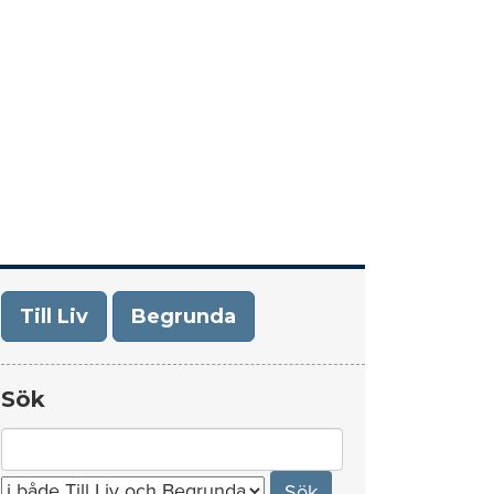
era
Om Till Liv/Begrunda
Kontakt
Till Liv
Begrunda
Sök
Search
for: