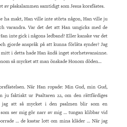
et av påskalammen samtidigt som Jesus korsfästes.
te ha makt, Han ville inte störta någon, Han ville ju
 och varandra. Var det det att Han umgicks med de
Han inte gick i någons ledband? Eller kanske var det
och gjorde anspråk på att kunna förlåta synder? Jag
en mitt i detta hade Han ändå inget storhetsvansinne.
 Honom så mycket att man önskade Honom döden…
orsfästelsen. När Han ropade: Min Gud, min Gud,
n ju faktiskt ur Psaltaren 22, om den rättfärdiges
r jag att så mycket i den psalmen blir som en
 som ser mig gör narr av mig … tungan klibbar vid
rrade … de kastar lott om mina kläder … När jag