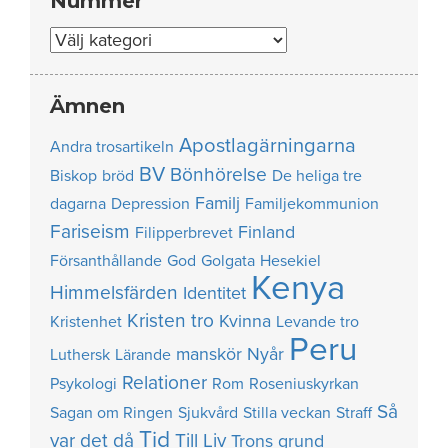
Nummer
Nummer
Ämnen
Apostlagärningarna
Andra trosartikeln
BV
Bönhörelse
Biskop
bröd
De heliga tre
Familj
dagarna
Depression
Familjekommunion
Fariseism
Finland
Filipperbrevet
Försanthållande
God
Golgata
Hesekiel
Kenya
Himmelsfärden
Identitet
Kristen tro
Kvinna
Kristenhet
Levande tro
Peru
manskör
Nyår
Luthersk
Lärande
Relationer
Psykologi
Rom
Roseniuskyrkan
Så
Sagan om Ringen
Sjukvård
Stilla veckan
Straff
Tid
var det då
Till Liv
Trons grund