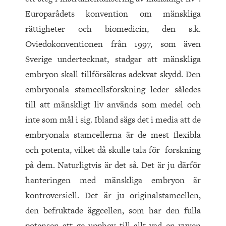
Europarådets konvention om mänskliga
rättigheter och biomedicin, den s.k.
Oviedokonventionen från 1997, som även
Sverige undertecknat, stadgar att mänskliga
embryon skall tillförsäkras adekvat skydd. Den
embryonala stamcellsforskning leder således
till att mänskligt liv används som medel och
inte som mål i sig. Ibland sägs det i media att de
embryonala stamcellerna är de mest flexibla
och potenta, vilket då skulle tala för forskning
på dem. Naturligtvis är det så. Det är ju därför
hanteringen med mänskliga embryon är
kontroversiell. Det är ju originalstamcellen,
den befruktade äggcellen, som har den fulla
potensen att ge upphov till allt vad en vuxen