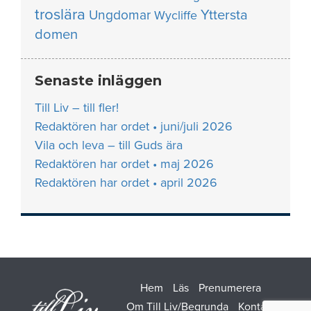
troslära
Yttersta
Ungdomar
Wycliffe
domen
Senaste inläggen
Till Liv – till fler!
Redaktören har ordet • juni/juli 2026
Vila och leva – till Guds ära
Redaktören har ordet • maj 2026
Redaktören har ordet • april 2026
Hem
Läs
Prenumerera
Om Till Liv/Begrunda
Kontakt