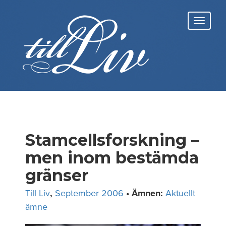
Skip
to
Toggl
content
navig
Stamcellsforskning –
men inom bestämda
gränser
Till Liv
,
September 2006
• Ämnen:
Aktuellt
ämne