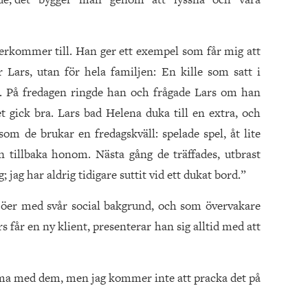
terkommer till. Han ger ett exempel som får mig att
 Lars, utan för hela familjen: En kille som satt i
n. På fredagen ringde han och frågade Lars om han
 gick bra. Lars bad Helena duka till en extra, och
om de brukar en fredagskväll: spelade spel, åt lite
n tillbaka honom. Nästa gång de träffades, utbrast
 jag har aldrig tidigare suttit vid ett dukat bord.”
öer med svår social bakgrund, och som övervakare
s får en ny klient, presenterar han sig alltid med att
omma med dem, men jag kommer inte att pracka det på