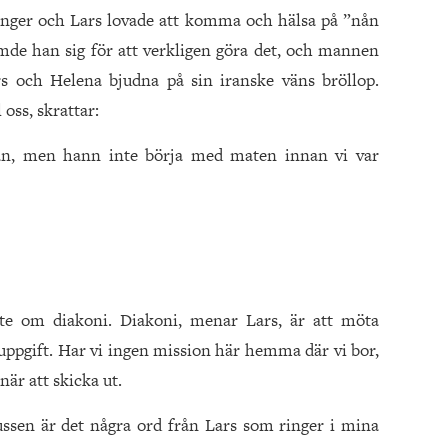
gånger och Lars lovade att komma och hälsa på ”nån
mde han sig för att verkligen göra det, och mannen
ars och Helena bjudna på sin iranske väns bröllop.
 oss, skrattar:
dan, men hann inte börja med maten innan vi var
lite om diakoni. Diakoni, menar Lars, är att möta
 uppgift. Har vi ingen mission här hemma där vi bor,
är att skicka ut.
ssen är det några ord från Lars som ringer i mina