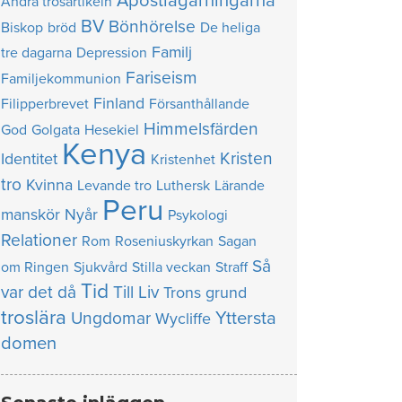
Apostlagärningarna
Andra trosartikeln
BV
Bönhörelse
Biskop
bröd
De heliga
Familj
tre dagarna
Depression
Fariseism
Familjekommunion
Finland
Filipperbrevet
Försanthållande
Himmelsfärden
God
Golgata
Hesekiel
Kenya
Kristen
Identitet
Kristenhet
tro
Kvinna
Levande tro
Luthersk
Lärande
Peru
manskör
Nyår
Psykologi
Relationer
Rom
Roseniuskyrkan
Sagan
Så
om Ringen
Sjukvård
Stilla veckan
Straff
Tid
var det då
Till Liv
Trons grund
troslära
Yttersta
Ungdomar
Wycliffe
domen