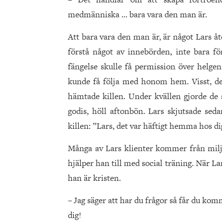
medmänniska … bara vara den man är.
Att bara vara den man är, är något Lars å
förstå något av innebörden, inte bara för
fängelse skulle få permission över helge
kunde få följa med honom hem. Visst, det
hämtade killen. Under kvällen gjorde de s
godis, höll aftonbön. Lars skjutsade seda
killen: ”Lars, det var häftigt hemma hos dig;
Många av Lars klienter kommer från milj
hjälper han till med social träning. När Lar
han är kristen.
– Jag säger att har du frågor så får du k
dig!