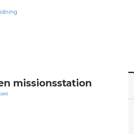
Hem
Läs
Prenumer
en missionsstation
koni