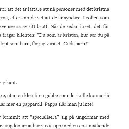
or att det är lättare att nå personer med det kristna
a, eftersom de vet att de är syndare. I rollen som
venserna av sitt brott. När de sedan insett det, får
a frågar klienten: ”Du som är kristen, hur ser du på
 döpt som barn, får jag vara ett Guds barn?”
rig känt.
are, utan en klen liten gubbe som de skulle kunna slå
har mer en papparoll. Pappa slår man ju inte!
ar kommit att ”specialisera” sig på ungdomar med
l av ungdomarna har vuxit upp med en ensamstående