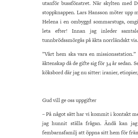
utanför bussfönstret. När skylten med D
stoppknappen. Lars Hansson möter upp med
Helena i en ombyggd sommarstuga, omgiv
leta efter! Innan jag inleder samt
tunnbrödssmörgås på äkta norrländskt vis
”Vårt hem ska vara en missionsstation.” 
äktenskap då de gifte sig för 34 år sedan.
köksbord där jag nu sitter: iranier, etiopi
Gud vill ge oss uppgifter
– På något sätt har vi kommit i kontakt me
jag hunnit ställa frågan. Ändå kan ja
fembarnsfamilj att öppna sitt hem för främ