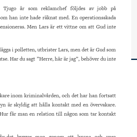
. Tjugo år som reklamchef följdes av jobb på
som han inte hade räknat med. En operationsskada
ensioneras. Men Lars är ett vittne om att Gud inte
a lägga i polletten, utbrister Lars, men det är Gud som
tse. Har du sagt ”Herre, här är jag”, behöver du inte
kare inom kriminalvården, och det har han fortsatt
yn är skyldig att hålla kontakt med en övervakare.
Hur får man en relation till någon som tar kontakt
e; det bygger man ge­nom att lyssna och vara