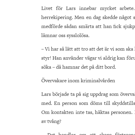
Livet för Lars innebar mycket arbete
herrekipering. Men en dag skedde något 
medförde sådan smärta att han fick sjukp
lämnar oss sysslolösa.
– Vi har så lätt att tro att det är vi som sk
styr! Han använder vägar vi aldrig kan föru
söka – då hamnar det på ditt bord.
Övervakare inom kriminalvården
Lars började ta på sig uppdrag som överva
med. En person som döms till skyddstills
Om kontakten inte tas, häktas personen. 
av tvång?
– Det handlar om att skapa förtroend