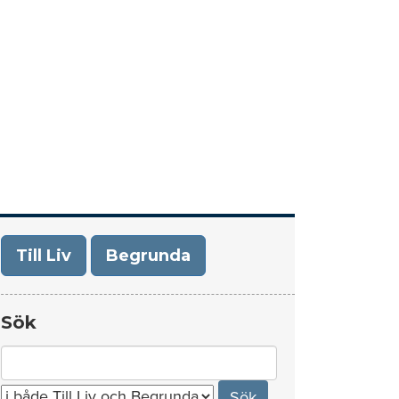
era
Om Till Liv/Begrunda
Kontakt
Till Liv
Begrunda
Sök
Search
for: