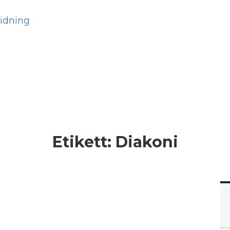
Hem
Läs
Prenumer
Etikett:
Diakoni