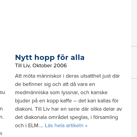
Nytt hopp för alla
Till Liv
,
Oktober 2006
Att möta människor i deras utsatthet just där
de befinner sig och att då vara en
esu
medmänniska som lyssnar, och kanske
bjuder på en kopp kaffe – det kan kallas för
en
diakoni. Till Liv har en serie där olika delar av
n.
det diakonala området speglas, i församling
och i ELM….
Läs hela artikeln »
am