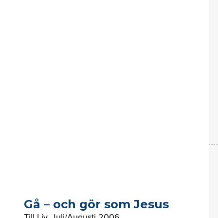
Gå – och gör som Jesus
Till Liv
,
Juli/Augusti 2006