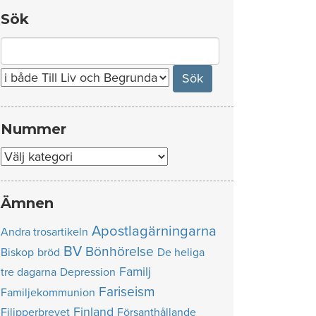
Sök
Search
for:
Nummer
Nummer
Ämnen
Apostlagärningarna
Andra trosartikeln
BV
Bönhörelse
Biskop
bröd
De heliga
Familj
tre dagarna
Depression
Fariseism
Familjekommunion
Finland
Filipperbrevet
Försanthållande