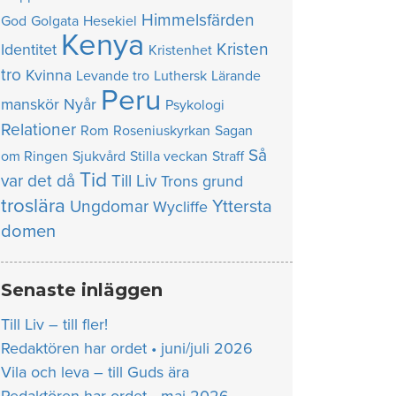
Himmelsfärden
God
Golgata
Hesekiel
Kenya
Kristen
Identitet
Kristenhet
tro
Kvinna
Levande tro
Luthersk
Lärande
Peru
manskör
Nyår
Psykologi
Relationer
Rom
Roseniuskyrkan
Sagan
Så
om Ringen
Sjukvård
Stilla veckan
Straff
Tid
var det då
Till Liv
Trons grund
troslära
Yttersta
Ungdomar
Wycliffe
domen
Senaste inläggen
Till Liv – till fler!
Redaktören har ordet • juni/juli 2026
Vila och leva – till Guds ära