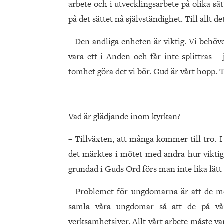
arbete och i utvecklingsarbete på olika sät
på det sättet nå självständighet. Till allt 
– Den andliga enheten är viktig. Vi behöv
vara ett i Anden och får inte splittras – 
tomhet göra det vi bör. Gud är vårt hopp. T
Vad är glädjande inom kyrkan?
– Tillväxten, att många kommer till tro. 
det märktes i mötet med andra hur viktigt
grundad i Guds Ord förs man inte lika lätt 
– Problemet för ungdomarna är att de me
samla våra ungdomar så att de på vår
verksamhetsiver. Allt vårt arbete måste va