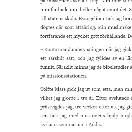
på missionens skola i Laqi. Min mor var 
min far hade inte heller något emot det. S
till statens skola. Evangelium fick jag hö
döptes där som åttaåring. Min muslimske f
fortfarande ett mycket gott förhållande. De
– Konfirmandundervisningen när jag gick i
ett särskilt sätt, och jag fylldes av en 
funnit. Särskilt minns jag de bibelstudie
på missionsstationen.
Tolfte klass gick jag ut som etta, men mi
vilket jag gjorde i tre år. Efter avslutade 
prästvigdes jag, tre veckor efter att jag g
sen fick jag med missionens hjälp möjli
kyrkans seminarium i Addis.