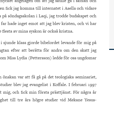
mycket angelägen om att jag skulle gå i skolan och
en fick jag komma till internatet i Asella och vidare
ra på söndagsskolan i Laqi, jag trodde budskapet och
ar hade inget emot att jag blev kristen, och vi har
 flesta av mina syskon är också kristna.
 sjunde klass gjorde bibelordet levande för mig på
längtan efter att berätta för andra om den skatt jag
r som Miss Lydia (Pettersson) ledde för oss ungdomar
n önskan var att få gå på det teologiska seminariet,
studier blev jag evangelist i Koffale. I februari 1997
ift mig, och fick min första prästtjänst. För några år
ghet till tre års högre studier vid Mekane Yesus-