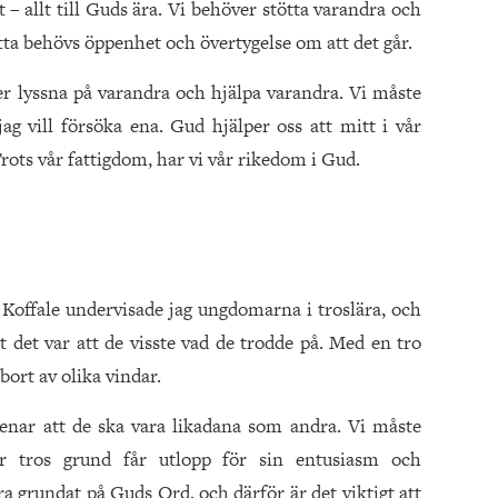
t – allt till Guds ära. Vi behöver stötta varandra och
detta behövs öppenhet och övertygelse om att det går.
er lyssna på varand­ra och hjälpa varandra. Vi måste
jag vill försöka ena. Gud hjälper oss att mitt i vår
rots vår fattigdom, har vi vår rikedom i Gud.
I Koffale undervisade jag ungdomarna i troslära, och
 det var att de visste vad de trodde på. Med en tro
bort av olika vindar.
nar att de ska vara likadana som andra. Vi måste
 tros grund får utlopp för sin entusiasm och
ra grundat på Guds Ord, och därför är det viktigt att