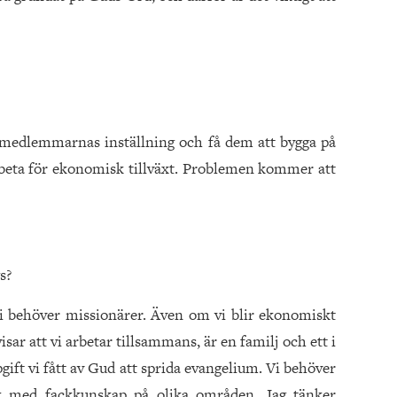
på medlemmarnas inställning och få dem att bygga på
rbeta för ekonomisk tillväxt. Problemen kommer att
s?
vi behöver missionärer. Även om vi blir ekonomiskt
sar att vi arbetar tillsammans, är en familj och ett i
gift vi fått av Gud att sprida evangelium. Vi behöver
olk med fackkunskap på olika områden. Jag tänker