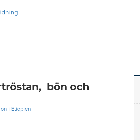
Hem
Läs
Prenumer
tröstan, bön och
ion i Etiopien