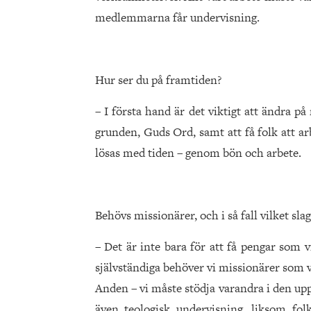
medlemmarna får undervisning.
Hur ser du på framtiden?
– I första hand är det viktigt att ändra 
grunden, Guds Ord, samt att få folk att a
lösas med tiden – genom bön och arbete.
Behövs missionärer, och i så fall vilket slag
– Det är inte bara för att få pengar som 
självständiga behöver vi missionärer som vi
Anden – vi måste stödja varandra i den upp
även teologisk under­visning, liksom f