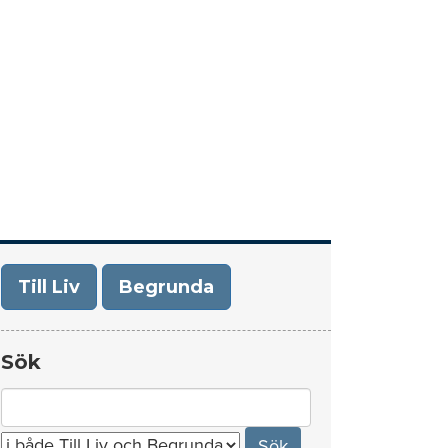
era
Om Till Liv/Begrunda
Kontakt
Till Liv
Begrunda
Sök
Search
for: