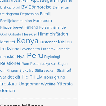
Apostlagärningarna
Andra trosartikeln
BV
Bönhörelse
Biskop
bröd
De heliga
Familj
tre dagarna
Depression
Fariseism
Familjekommunion
Finland
Filipperbrevet
Försanthållande
Himmelsfärden
God
Golgata
Hesekiel
Kenya
Kristen
Identitet
Kristenhet
tro
Kvinna
Levande tro
Luthersk
Lärande
Peru
manskör
Nyår
Psykologi
Relationer
Rom
Roseniuskyrkan
Sagan
Så
om Ringen
Sjukvård
Stilla veckan
Straff
Tid
var det då
Till Liv
Trons grund
troslära
Yttersta
Ungdomar
Wycliffe
domen