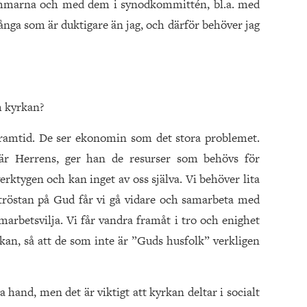
mmarna och med dem i synodkommittén, bl.a. med
 många som är duktigare än jag, och därför behöver jag
m kyrkan?
framtid. De ser ekonomin som det stora problemet.
är Herrens, ger han de resurser som behövs för
erktygen och kan inget av oss själva. Vi behöver lita
rtröstan på Gud får vi gå vidare och samarbeta med
arbetsvilja. Vi får vandra framåt i tro och enighet
an, så att de som inte är ”Guds husfolk” verkligen
 hand, men det är viktigt att kyrkan deltar i socialt