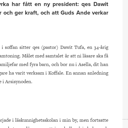
yrka har fått en ny president: qes Dawit
r och ger kraft, och att Guds Ande verkar
 soffan sitter qes (pastor) Dawit Tufa, en 34-årig
mtoning. Målet med samtalet är att ni läsare ska få
miljefar med fyra barn, och bor nu i Asella, dit han
igare ha varit verksam i Koffale. En annan anledning
de i Arsisynoden.
örjade i läskunnighetsskolan i min by, men fortsatte