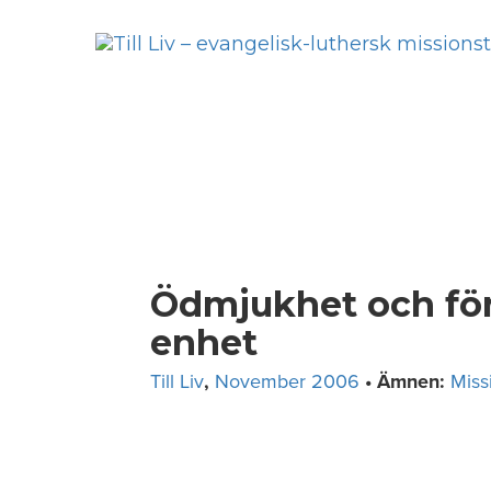
Skip
to
content
Ödmjukhet och för
enhet
Till Liv
,
November 2006
• Ämnen:
Miss