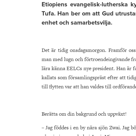
Etiopiens evangelisk-lutherska k
Tufa. Han ber om att Gud utrusta
enhet och samarbetsvilja.
Det är tidig onsdagsmorgon. Framför oss i
man med lugn och förtroende­ingivande fra
lära känna EELCs nye president. Han är fa
kallats som församlingspräst efter att tid
till flytten var att han valdes till ordföran
Berätta om din bakgrund och uppväxt!
– Jag föddes i en by nära sjön Zwai. Jag b