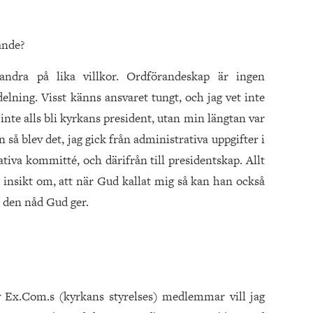
ande?
 andra på lika villkor. Ordförandeskap är ingen
elning. Visst känns ansvaret tungt, och jag vet inte
 inte alls bli kyrkans president, utan min längtan var
så blev det, jag gick från administrativa uppgifter i
ativa kommitté, och därifrån till presidentskap. Allt
l insikt om, att när Gud kallat mig så kan han också
r den nåd Gud ger.
v Ex.Com.s (kyrkans styrelses) medlemmar vill jag