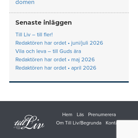
domen
Senaste inläggen
Till Liv – till fler!
Redaktören har ordet • juni/juli 2026
Vila och leva – till Guds ära
Redaktören har ordet • maj 2026
Redaktören har ordet • april 2026
Hem
Läs
Prenumerera
Om Till Liv/Begrunda
Kontakt