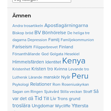
Ämnen
Apostlagärningarna
Andra trosartikeln
BV
Bönhörelse
Biskop
bröd
De heliga tre
Familj
dagarna
Depression
Familjekommunion
Fariseism
Finland
Filipperbrevet
Försanthållande
God
Golgata
Hesekiel
Kenya
Himmelsfärden
Identitet
Kristen tro
Kvinna
Kristenhet
Levande tro
Peru
manskör
Nyår
Luthersk
Lärande
Relationer
Psykologi
Rom
Roseniuskyrkan
Så
Sagan om Ringen
Sjukvård
Stilla veckan
Straff
Tid
var det då
Till Liv
Trons grund
troslära
Yttersta
Ungdomar
Wycliffe