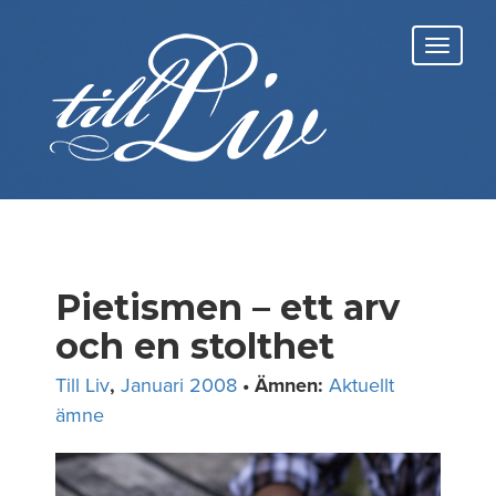
Skip
to
Toggl
content
navig
Pietismen – ett arv
och en stolthet
Till Liv
,
Januari 2008
• Ämnen:
Aktuellt
ämne