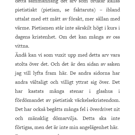
detta sammanhang det arv som brukar kallas
pietistiskt (pietism, se faktaruta) – ibland
uttalat med ett mått av förakt, mer sällan med
värme. Pietismen står inte särskilt högt i kurs i
dagens kristenhet. Om det kan många av oss
vittna.
Ändå kan vi som vuxit upp med detta arv vara
stolta över det. Och det är den sidan av saken
jag vill lyfta fram här. De andra sidorna har
andra vältaligt och villigt yttrat sig över. Det
har kastats många stenar i glashus i
fördömandet av pietistisk väckelsekristendom.
Det har också begåtts många fel i överdrivet nit
och mänsklig dömarvilja. Detta ska inte
förtigas, men det är inte min angelägenhet här.