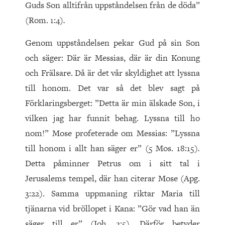
Guds Son alltifrån uppståndelsen från de döda”
(Rom. 1:4)
.
Genom uppståndelsen pekar Gud på sin Son
och säger: Där är Messias, där är din Konung
och Frälsare. Då är det vår skyldighet att lyssna
till honom. Det var så det blev sagt på
Förklaringsberget: ”Detta är min älskade Son, i
vilken jag har funnit behag. Lyssna till ho
nom!” Mose profeterade om Messias: ”Lyssna
till honom i allt han säger er” (5 Mos. 18:15)
.
Detta påminner Petrus om i sitt tal i
Jerusalems tempel, där han citerar Mose (Apg.
3:22). Samma uppmaning riktar Maria till
tjänarna vid bröllopet i Kana: ”Gör vad han än
säger till er” (Joh. 2:5). Därför betyder