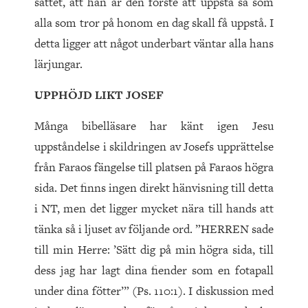
sättet, att han är den förste att uppstå så som
alla som tror på honom en dag skall få uppstå. I
detta ligger att något underbart väntar alla hans
lärjungar.
UPPHÖJD LIKT JOSEF
Många bibelläsare har känt igen Jesu
uppståndelse i skildringen av Josefs upprättelse
från Faraos fängelse till platsen på Faraos högra
sida. Det finns ingen direkt hänvisning till detta
i NT, men det ligger mycket nära till hands att
tänka så i ljuset av följande ord. ”HERREN sade
till min Herre: ’Sätt dig på min högra sida, till
dess jag har lagt dina fiender som en fotapall
under dina fötter’” (Ps. 110:1). I diskussion med