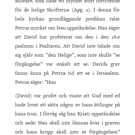
åhörare, som hade ett mycket stort förtroende
för de heliga Skrifterna (Apg. 2). I denna för
hela kyrkan grundläggande predikan talar
Petrus mycket om Jesu uppståndelse. Han säger
att David har profeterat om den i den 16:e
psalmen i Psaltaren. Att David inte talade om
sig själv som ”den Helige”, som inte skulle ”se
förgängelse” var enkelt att se. Davids grav
fanns ännu på Petrus tid att se i Jerusalem.
Petrus säger: ”Han
(David) var profet och visste att Gud med ed
hade lovat att sätta någon av hans ättlingar på
hans tron. I förväg såg han Kristi uppståndelse
och sade: Han skall inte lämnas kvar i graven
och hans kropp skall inte se förgängelsen”