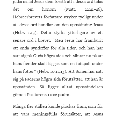
judarna lät Jesus dem förstå att i dessa ord talas
det om honom (Matt. 22:41–46).
Hebreerbrevets författare stryker tydligt under
att dessa ord handlar om den uppståndne Jesus
(Hebr. 1:13). Detta styrks ytterligare av ett
senare ord i brevet. ”Men Jesus har framburit
ett enda syndoffer för alla tider, och han har
satt sig på Guds högra sida och väntar nu på att
hans fiender skall läggas som en fotapall under
hans fötter” (Hebr. 10:12,13)
.
Att Sonen har satt
sig på Faderns högra sida förutsätter, att han är
uppstånden. Så ligger alltså uppståndelsen
gömd i Psaltarens 110:e psalm.
Många fler ställen kunde plockas fram, som för
att vara meningsfulla förutsätter, att Jesus