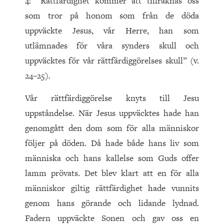
4: ”Rättfärdighet kommer att tillräknas oss
som tror på honom som från de döda
uppväckte Jesus, vår Herre, han som
utlämnades för våra synders skull och
uppväcktes för vår rättfärdiggörelses skull” (v.
24–25)
.
Vår rättfärdiggörelse knyts till Jesu
uppståndelse. När Jesus uppväcktes hade han
genomgått den dom som för alla människor
följer på döden. Då hade både hans liv som
människa och hans kallelse som Guds offer
lamm prövats. Det blev klart att en för alla
människor giltig rättfärdighet hade vunnits
genom hans görande och lidande lydnad.
Fadern uppväckte Sonen och gav oss en