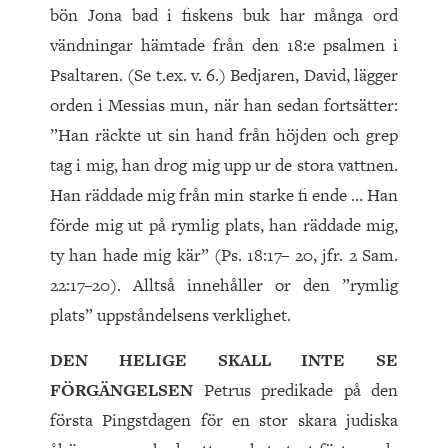
bön Jona bad i fiskens buk har många ord
vändningar hämtade från den 18:e psalmen i
Psaltaren. (Se t.ex. v. 6.) Bedjaren, David, lägger
orden i Messias mun, när han sedan fortsätter:
”Han räckte ut sin hand från höjden och grep
tag i mig, han drog mig upp ur de stora vattnen.
Han räddade mig från min starke fi ende … Han
förde mig ut på rymlig plats, han räddade mig,
ty han hade mig kär” (Ps. 18:17– 20, jfr. 2 Sam.
22:17–20). Alltså innehåller or den ”rymlig
plats” uppståndelsens verklighet.
DEN HELIGE SKALL INTE SE
FÖRGÄNGELSEN
Petrus predikade på den
första Pingstdagen för en stor skara judiska