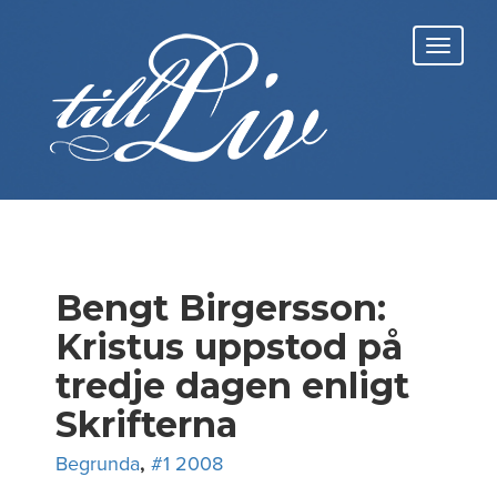
Skip
to
Toggl
content
navig
Bengt Birgersson:
Kristus uppstod på
tredje dagen enligt
Skrifterna
Begrunda
,
#1 2008