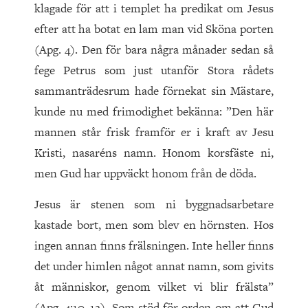
klagade för att i templet ha predikat om Jesus
efter att ha botat en lam man vid Sköna porten
(Apg. 4). Den för bara några månader sedan så
fege Petrus som just utanför Stora rådets
sammanträdesrum hade förnekat sin Mästare,
kunde nu med frimodighet bekänna: ”Den här
mannen står frisk framför er i kraft av Jesu
Kristi, nasaréns namn. Honom korsfäste ni,
men Gud har uppväckt honom från de döda.
Jesus är stenen som ni byggnadsarbetare
kastade bort, men som blev en hörnsten. Hos
ingen annan finns frälsningen. Inte heller finns
det under himlen något annat namn, som givits
åt människor, genom vilket vi blir frälsta”
(Apg. 4:10–12). Som stöd för orden om att Gud