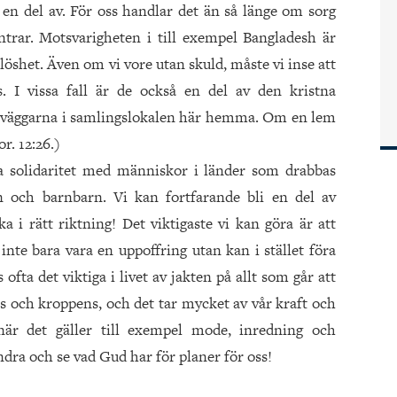
en del av. För oss handlar det än så länge om sorg
intrar. Motsvarigheten i till exempel Bangladesh är
het. Även om vi vore utan skuld, måste vi inse att
 I vissa fall är de också en del av den kristna
 väggarna i samlingslokalen här hemma. Om en lem
r. 12:26.)
sa solidaritet med människor i länder som drabbas
 och barnbarn. Vi kan fortfarande bli en del av
i rätt riktning! Det viktigaste vi kan göra är att
te bara vara en uppoffring utan kan i stället föra
ta det viktiga i livet av jakten på allt som går att
ts och kroppens, och det tar mycket av vår kraft och
är det gäller till exempel mode, inredning och
ndra och se vad Gud har för planer för oss!