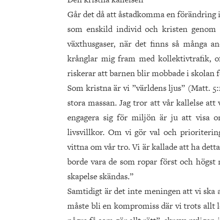
Går det då att åstadkomma en förändring in
som enskild individ och kristen genom 
växthusgaser, när det finns så många an
krånglar mig fram med kollektivtrafik, 
riskerar att barnen blir mobbade i skolan 
Som kristna är vi ”världens ljus” (Matt. 5
stora massan. Jag tror att vår kallelse at
engagera sig för miljön är ju att vis
livsvillkor. Om vi gör val och prioritering
vittna om vår tro. Vi är kallade att ha dett
borde vara de som ropar först och högst n
skapelse skändas.”
Samtidigt är det inte meningen att vi ska 
måste bli en kompromiss där vi trots allt l