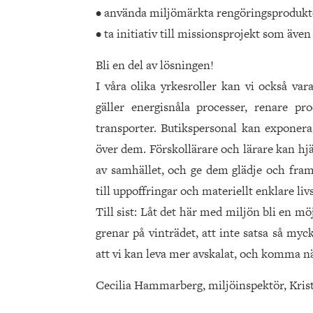
• använda miljömärkta rengöringsprodukt
• ta initiativ till missionsprojekt som även 
Bli en del av lösningen!
I våra olika yrkesroller kan vi också va
gäller energisnåla processer, renare pro
transporter. Butikspersonal kan exponera
över dem. Förskollärare och lärare kan hjä
av samhället, och ge dem glädje och fram
till uppoffringar och materiellt enklare liv
Till sist: Låt det här med miljön bli en möj
grenar på vinträdet, att inte satsa så myck
att vi kan leva mer avskalat, och komma nä
Cecilia Hammarberg, miljöinspektör, Kris