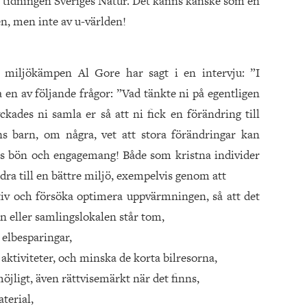
n i tidningen Sveriges Natur. Det känns kanske som en
den, men inte av u-världen!
h miljökämpen Al Gore har sagt i en intervju: ”I
 en av följande frågor: ”Vad tänkte ni på egentligen
ckades ni samla er så att ni fick en förändring till
ns barn, om några, vet att stora förändringar kan
s bön och engagemang! Både som kristna individer
idra till en bättre miljö, exempelvis genom att
tiv och försöka optimera uppvärmningen, så att det
en eller samlingslokalen står tom,
elbesparingar,
tiviteter, och minska de korta bilresorna,
öjligt, även rättvisemärkt när det finns,
terial,