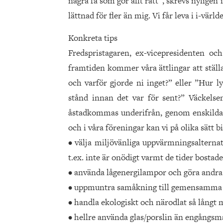
några få som gör allt rätt”, skrevs nylige
lättnad för fler än mig. Vi får leva i i-värl
Konkreta tips
Fredspristagaren, ex-vicepresidenten oc
framtiden kommer våra ättlingar att ställa
och varför gjorde ni inget?” eller ”Hur ly
stånd innan det var för sent?” Väckelse
åstadkommas underifrån, genom enskilda
och i våra föreningar kan vi på olika sätt b
• välja miljövänliga uppvärmningsalterna
t.ex. inte är onödigt varmt de tider bostad
• använda lågenergilampor och göra andra 
• uppmuntra samåkning till gemensamma ak
• handla ekologiskt och närodlat så långt m
• hellre använda glas/porslin än engångsma