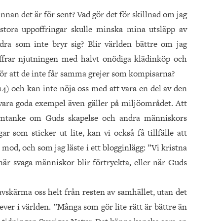
nan det är för sent? Vad gör det för skillnad om jag
stora uppoffringar skulle minska mina utsläpp av
dra som inte bryr sig? Blir världen bättre om jag
offrar njutningen med halvt onödiga klädinköp och
för att de inte får samma grejer som kompisarna?
:14) och kan inte nöja oss med att vara en del av den
t vara goda exempel även gäller på miljöområdet. Att
a omtanke om Guds skapelse och andra människors
ar som sticker ut lite, kan vi också få tillfälle att
a mod, och som jag läste i ett blogginlägg: ”Vi kristna
är svaga människor blir förtryckta, eller när Guds
avskärma oss helt från resten av samhället, utan det
ever i världen. ”Många som gör lite rätt är bättre än