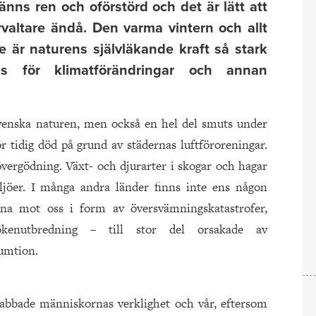
änns ren och oförstörd och det är lätt att
rvaltare ändå. Den varma vintern och allt
e är naturens självläkande kraft så stark
s för klimatförändringar och annan
svenska naturen, men också en hel del smuts under
ör tidig död på grund av städernas luftföroreningar.
vergödning. Växt- och djurarter i skogar och hagar
iljöer. I många andra länder finns inte ens någon
pna mot oss i form av översvämningskatastrofer,
ökenutbredning – till stor del orsakade av
umtion.
rabbade människornas verklighet och vår, eftersom