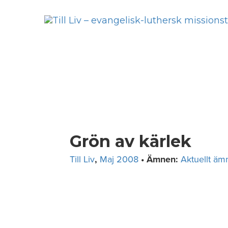
Skip
to
content
Grön av kärlek
Till Liv
,
Maj 2008
• Ämnen:
Aktuellt äm