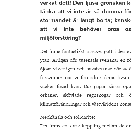
verkat dött! Den ljusa grönskan k
tänka att vi inte är så dumma fö
stormandet är långt borta; kansk
att vi inte behöver oroa os
miljöförstöring?
Det finns fantastiskt mycket gott i den 
ytan. Årligen dör tusentals svenskar en f
Sjöar växer igen och havsbottnar dör av ö
försvinner när vi förändrar deras livsm
vacker fasad kvar. Där gapar såren öp
orkaner, skövlade regnskogar och 
klimatförändringar och västvärldens kons
Medkänsla och solidaritet
Det finns en stark koppling mellan de d