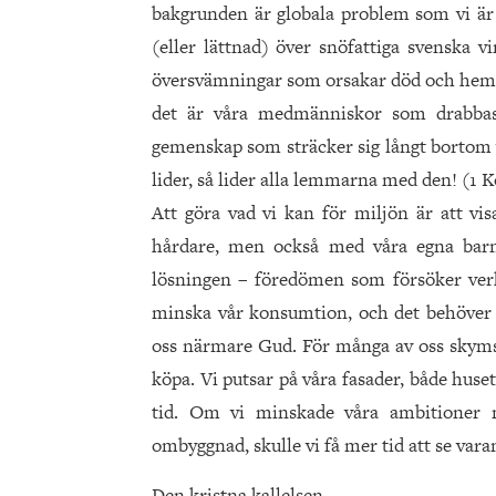
bakgrunden är globala problem som vi är 
(eller lättnad) över snöfattiga svenska v
översvämningar som orsakar död och hemlös
det är våra medmänniskor som drabbas.
gemenskap som sträcker sig långt bortom
lider, så lider alla lemmarna med den! (1 Ko
Att göra vad vi kan för miljön är att vi
hårdare, men också med våra egna barn
lösningen – föredömen som försöker verka 
minska vår konsumtion, och det behöver in
oss närmare Gud. För många av oss skyms of
köpa. Vi putsar på våra fasader, både huse
tid. Om vi minskade våra ambitioner n
ombyggnad, skulle vi få mer tid att se vara
Den kristna kallelsen