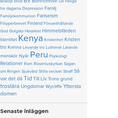
BV
Bönhörelse
Biskop
bröd
De heliga
Familj
tre dagarna
Depression
Fariseism
Familjekommunion
Finland
Filipperbrevet
Försanthållande
Himmelsfärden
God
Golgata
Hesekiel
Kenya
Kristen
Identitet
Kristenhet
tro
Kvinna
Levande tro
Luthersk
Lärande
Peru
manskör
Nyår
Psykologi
Relationer
Rom
Roseniuskyrkan
Sagan
Så
om Ringen
Sjukvård
Stilla veckan
Straff
Tid
var det då
Till Liv
Trons grund
troslära
Yttersta
Ungdomar
Wycliffe
domen
Senaste inläggen