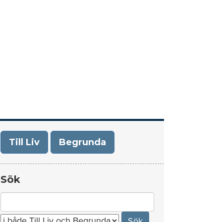
era
Om Till Liv/Begrunda
Kontakt
Till Liv
Begrunda
Sök
Search
for: