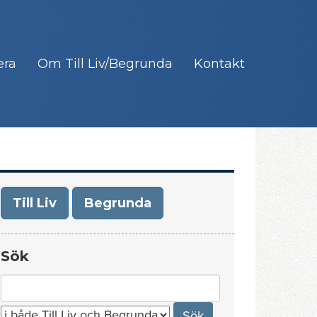
era
Om Till Liv/Begrunda
Kontakt
Till Liv
Begrunda
Sök
Search
for: