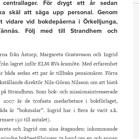
h centrallager. För drygt ett år sedan
ska skäl att säga upp personal. Genom
tet vidare vid bokdepåerna i Örkelljunga,
Vännäs. Följ med till Strandhem och
rna från Åstorp, Margareta Gustavsson och Ingrid
 från lagret inför ELM-BVs årsmöte. Med erfarenhet
r båda sedan ett par år tillbaka pensionärer. Förra
erkställande direktör Nils-Göran Nilsson om att bistå
t på Strandhem. Som bok- och missionsintresserade
i 2007 är de trofasta medarbetare i bokförlaget,
a är ”bokmalar”. Ingrid har i flera år varit s.k.
rmare 150 till antalet).
gareta och Ingrid om sina åtaganden: inkommande
v mindre bokbeställningar, ta hand om en och annan