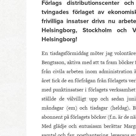
Förlags distributionscenter oc
tvingades förlaget av ekonomi
frivilliga insatser drivs nu arbe
Helsingborg, Stockholm och 
Helsingborg!
En tisdagsförmiddag möter jag volontäre
Bengtsson, aktiva med att ta fram böcker
från civila arbeten inom administration ä
året fick de en förfrågan från förlagets v
med punktinsatser i förlagets verksamhe
ställde de välvilligt upp och sedan jun
måndagar (em) och tisdagar (heldag). Båd
abonnent på förlagets böcker (f.n. är de nä
Med glädje och entusiasm berättar Mar
samtal och fax, posthantering, leverans a