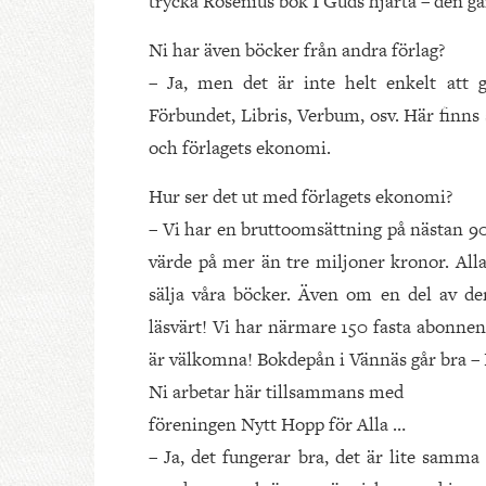
trycka Rosenius bok I Guds hjärta – den går 
Ni har även böcker från andra förlag?
– Ja, men det är inte helt enkelt att g
Förbundet, Libris, Verbum, osv. Här finns 
och förlagets ekonomi.
Hur ser det ut med förlagets ekonomi?
– Vi har en bruttoomsättning på nästan 90
värde på mer än tre miljoner kronor. All
sälja våra böcker. Även om en del av de
läsvärt! Vi har närmare 150 fasta abonnen
är välkomna! Bokdepån i Vännäs går bra – B
Ni arbetar här tillsammans med
föreningen Nytt Hopp för Alla …
– Ja, det fungerar bra, det är lite samm