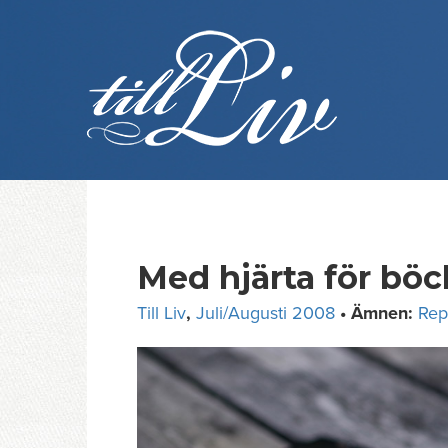
Skip
to
content
Med hjärta för böc
Till Liv
,
Juli/Augusti 2008
• Ämnen:
Rep