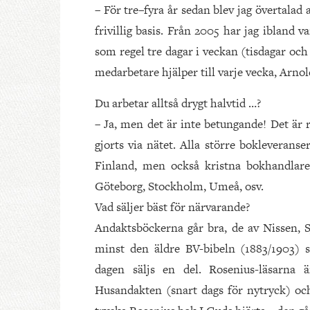
– För tre–fyra år sedan blev jag övertalad 
frivillig basis. Från 2005 har jag ibland
som regel tre dagar i veckan (tisdagar och 
medarbetare hjälper till varje vecka, Arno
Du arbetar alltså drygt halvtid …?
– Ja, men det är inte betungande! Det är 
gjorts via nätet. Alla större bokleverans
Finland, men också kristna bokhandlare
Göteborg, Stockholm, Umeå, osv.
Vad säljer bäst för närvarande?
Andaktsböckerna går bra, de av Nissen, Sj
minst den äldre BV-bibeln (1883/1903) 
dagen säljs en del. Rosenius-läsarna ä
Husandakten (snart dags för nytryck) och