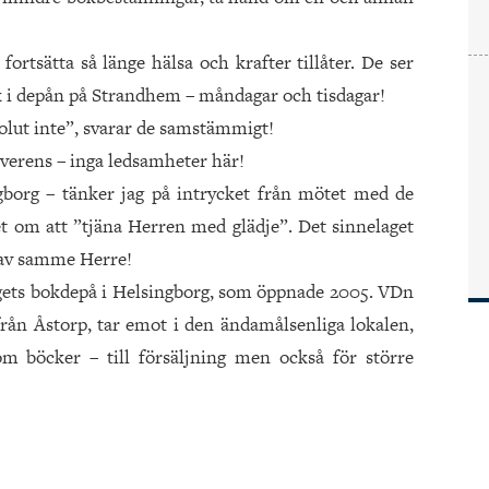
fortsätta så länge hälsa och krafter tillåter. De ser
 i depån på Strandhem – måndagar och tisdagar!
bsolut inte”, svarar de samstämmigt!
överens – inga ledsamheter här!
ngborg – tänker jag på intrycket från mötet med de
det om att ”tjäna Herren med glädje”. Det sinnelaget
 av samme Herre!
agets bokdepå i Helsingborg, som öppnade 2005. VDn
rån Åstorp, tar emot i den ändamålsenliga lokalen,
 om böcker – till försäljning men också för större