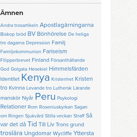
Ämnen
Apostlagärningarna
Andra trosartikeln
BV
Bönhörelse
Biskop
bröd
De heliga
Familj
tre dagarna
Depression
Fariseism
Familjekommunion
Finland
Filipperbrevet
Försanthållande
Himmelsfärden
God
Golgata
Hesekiel
Kenya
Kristen
Identitet
Kristenhet
tro
Kvinna
Levande tro
Luthersk
Lärande
Peru
manskör
Nyår
Psykologi
Relationer
Rom
Roseniuskyrkan
Sagan
Så
om Ringen
Sjukvård
Stilla veckan
Straff
Tid
var det då
Till Liv
Trons grund
troslära
Yttersta
Ungdomar
Wycliffe