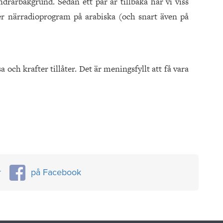
arbakgrund. Sedan ett par år tillbaka har vi viss
nder närradioprogram på arabiska (och snart även på
lsa och krafter tillåter. Det är meningsfyllt att få vara
r
på Facebook