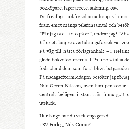
bokköpare, lagerarbete, städning, osv.
De frivilliga bokförsäljarna hoppas kunna 
fram emot många telefonsamtal och besök
”Får jag ta ett foto på er”, undrar jag? ”A
Efter ett längre övertalningsförsök var vi 
På väg till nästa förlagsanhalt – i Helsi
glada bokvolontärerna. I Ps. 100:2 talas 
föds bland dem som först blivit betjänade
På tisdagseftermiddagen besöker jag förl
Nils-Göran Nilsson, även han pensionär f
centralt belä­gen i stan. Här finns gott
utskick.
Hur länge har du varit engagerad
i BV-Förlag, Nils-Göran?