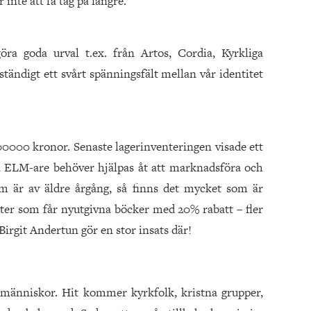
inte att få tag på längre.
öra goda urval t.ex. från Artos, Cordia, Kyrkliga
ständigt ett svårt spänningsfält mellan vår identitet
0000 kronor. Senaste lagerinventeringen visade ett
a ELM-are behöver hjälpas åt att marknadsföra och
m är av äldre årgång, så finns det mycket som är
ter som får nyutgivna böcker med 20% rabatt – fler
irgit Andertun gör en stor insats där!
a människor. Hit kommer kyrkfolk, kristna grupper,