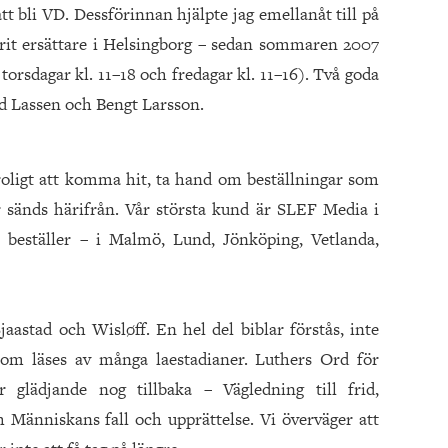
att bli VD. Dessförinnan hjälpte jag emellanåt till på
 varit ersättare i Helsingborg – sedan sommaren 2007
torsdagar kl. 11–18 och fredagar kl. 11–16). Två goda
ld Lassen och Bengt Larsson.
roligt att komma hit, ta hand om beställningar som
er sänds härifrån. Vår största kund är SLEF Media i
 beställer – i Malmö, Lund, Jönköping, Vetlanda,
aastad och Wisløff. En hel del biblar förstås, inte
som läses av många laestadianer. Luthers Ord för
r glädjande nog tillbaka – Vägledning till frid,
 Människans fall och upprättelse. Vi överväger att