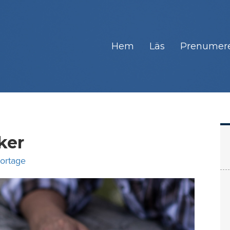
Hem
Läs
Prenumer
ker
ortage