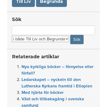
Till Liv
Begrunda
Sök
Search
for:
Relaterade artiklar
Nya kyrkliga böcker – förnyelse eller
förfall?
Ledarskapet – nyckeln till den
Lutherska Kyrkans framtid i Etiopien
Med hjärta för böcker
Växt och tillbakagång i svenska
samfund