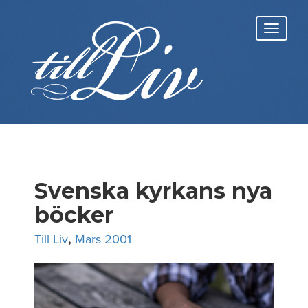
Skip
to
Toggl
content
navig
Svenska kyrkans nya
böcker
Till Liv
,
Mars 2001