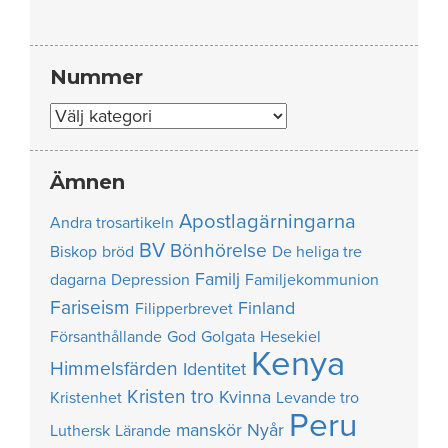
Nummer
Nummer
Ämnen
Apostlagärningarna
Andra trosartikeln
BV
Bönhörelse
Biskop
bröd
De heliga tre
Familj
dagarna
Depression
Familjekommunion
Fariseism
Finland
Filipperbrevet
Försanthållande
God
Golgata
Hesekiel
Kenya
Himmelsfärden
Identitet
Kristen tro
Kvinna
Kristenhet
Levande tro
Peru
manskör
Nyår
Luthersk
Lärande