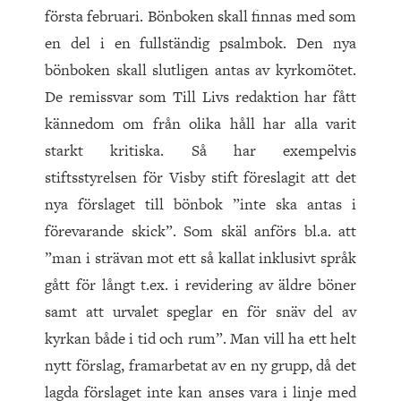
första februari. Bönboken skall finnas med som
en del i en fullständig psalmbok. Den nya
bönboken skall slutligen antas av kyrkomötet.
De remissvar som Till Livs redaktion har fått
kännedom om från olika håll har alla varit
starkt kritiska. Så har exempelvis
stiftsstyrelsen för Visby stift föreslagit att det
nya förslaget till bönbok ”inte ska antas i
förevarande skick”. Som skäl anförs bl.a. att
”man i strävan mot ett så kallat inklusivt språk
gått för långt t.ex. i revidering av äldre böner
samt att urvalet speglar en för snäv del av
kyrkan både i tid och rum”. Man vill ha ett helt
nytt förslag, framarbetat av en ny grupp, då det
lagda förslaget inte kan anses vara i linje med