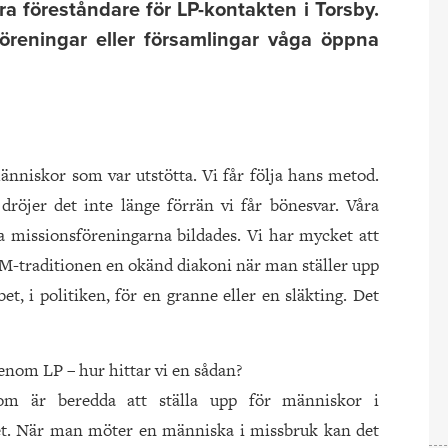
ara föreståndare för LP-kontakten i Torsby.
öreningar eller församlingar våga öppna
människor som var utstötta. Vi får följa hans metod.
röjer det inte länge förrän vi får bönesvar. Våra
ta missionsföreningarna bildades. Vi har mycket att
ELM-traditionen en okänd diakoni när man ställer upp
t, i politiken, för en granne eller en släkting. Det
enom LP – hur hittar vi en sådan?
m är beredda att ställa upp för människor i
eget. När man möter en människa i missbruk kan det