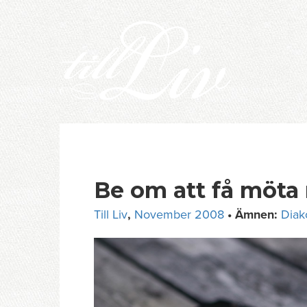
Skip
to
content
Be om att få möta
Till Liv
,
November 2008
• Ämnen:
Diak