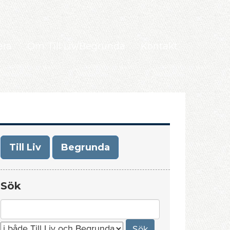
era
Om Till Liv/Begrunda
Kontakt
Till Liv
Begrunda
Sök
Search
for: