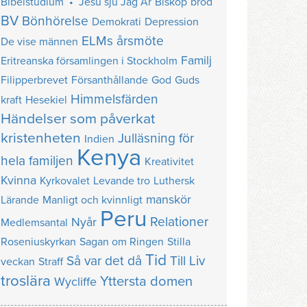
Bibelstudium • Jesu sju Jag Är
Biskop
bröd
BV
Bönhörelse
Demokrati
Depression
ELMs årsmöte
De vise männen
Familj
Eritreanska församlingen i Stockholm
Filipperbrevet
Försanthållande
God
Guds
Himmelsfärden
kraft
Hesekiel
Händelser som påverkat
kristenheten
Julläsning för
Indien
Kenya
hela familjen
Kreativitet
Kvinna
Kyrkovalet
Levande tro
Luthersk
manskör
Lärande
Manligt och kvinnligt
Peru
Relationer
Nyår
Medlemsantal
Roseniuskyrkan
Sagan om Ringen
Stilla
Tid
Så var det då
Till Liv
veckan
Straff
troslära
Yttersta domen
Wycliffe