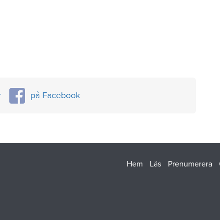
r
på Facebook
Hem
Läs
Prenumerera