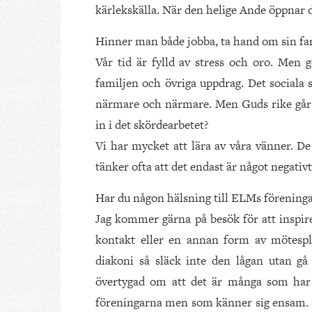
kärlekskälla. När den helige Ande öppnar 
Hinner man både jobba, ta hand om sin fam
Vår tid är fylld av stress och oro. Men g
familjen och övriga uppdrag. Det sociala 
närmare och närmare. Men Guds rike går f
in i det skördearbetet?
Vi har mycket att lära av våra vänner. De
tänker ofta att det endast är något negativ
Har du någon hälsning till ELMs föreninga
Jag kommer gärna på besök för att inspire
kontakt eller en annan form av mötespl
diakoni så släck inte den lågan utan gå 
övertygad om att det är många som har 
föreningarna men som känner sig ensam. Be