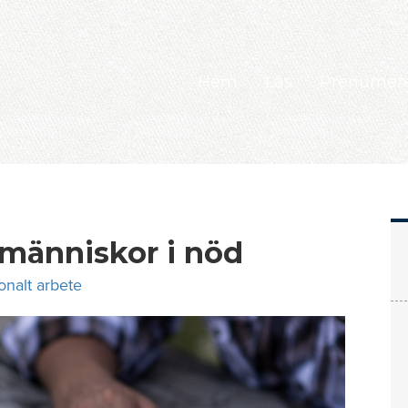
Hem
Läs
Prenumer
 människor i nöd
onalt arbete