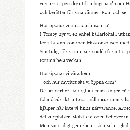
vara en öppen dörr till många små som Her
och berättar för sina vänner: Kom och se!
Hur öppnar vi missionshusen …?
I Torsby hyr vi en enkel källarlokal i ut
för alla som kommer. Missionshusen med 
Samtidigt får vi inte vara rädda för att ö
tomma hela veckan.
Hur öppnar vi våra hem
– och hur mycket ska vi öppna dem?
Det är oerhört viktigt att man skiljer på
Ibland går det inte att hålla isär men vila
hjälper när inte vi finns närvarande. Arb
det viloplatser. Mobiltelefonen behöver int
Men samtidigt ger arbetet så mycket gläd