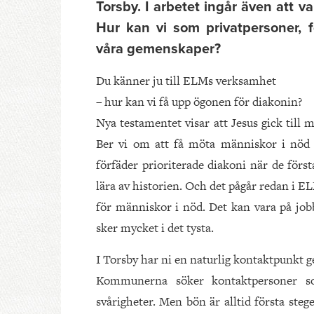
Torsby. I arbetet ingår även att v
Hur kan vi som privatpersoner, f
våra gemenskaper?
Du känner ju till ELMs verksamhet
– hur kan vi få upp ögonen för diakonin?
Nya testamentet visar att Jesus gick till 
Ber vi om att få möta människor i nöd d
förfäder prioriterade diakoni när de förs
lära av historien. Och det pågår redan i 
för människor i nöd. Det kan vara på jobbe
sker mycket i det tysta.
I Torsby har ni en naturlig kontaktpunkt g
Kommunerna söker kontaktpersoner so
svårigheter. Men bön är alltid första st