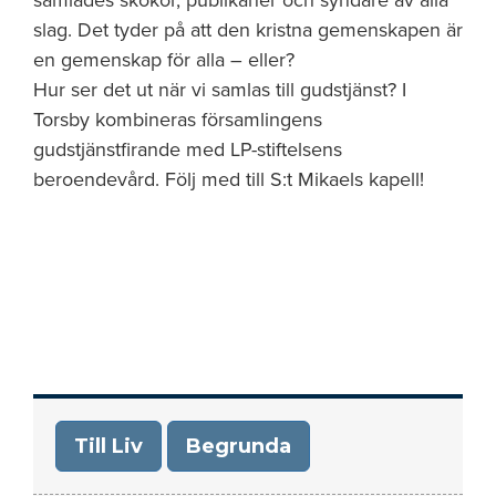
samlades skökor, publikaner och syndare av alla
slag. Det tyder på att den kristna gemenskapen är
en gemenskap för alla – eller?
Hur ser det ut när vi samlas till gudstjänst? I
Torsby kombineras församlingens
gudstjänstfirande med LP-stiftelsens
beroendevård. Följ med till S:t Mikaels kapell!
Till Liv
Begrunda