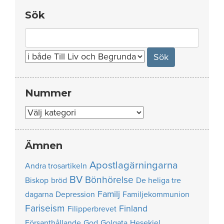
Sök
Search
for:
Nummer
Nummer
Ämnen
Apostlagärningarna
Andra trosartikeln
BV
Bönhörelse
Biskop
bröd
De heliga tre
Familj
dagarna
Depression
Familjekommunion
Fariseism
Finland
Filipperbrevet
Försanthållande
God
Golgata
Hesekiel