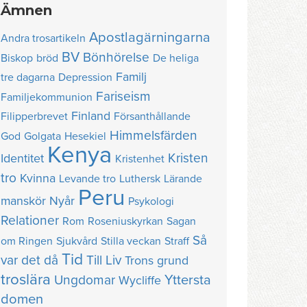
Ämnen
Apostlagärningarna
Andra trosartikeln
BV
Bönhörelse
Biskop
bröd
De heliga
Familj
tre dagarna
Depression
Fariseism
Familjekommunion
Finland
Filipperbrevet
Försanthållande
Himmelsfärden
God
Golgata
Hesekiel
Kenya
Kristen
Identitet
Kristenhet
tro
Kvinna
Levande tro
Luthersk
Lärande
Peru
manskör
Nyår
Psykologi
Relationer
Rom
Roseniuskyrkan
Sagan
Så
om Ringen
Sjukvård
Stilla veckan
Straff
Tid
var det då
Till Liv
Trons grund
troslära
Yttersta
Ungdomar
Wycliffe
domen