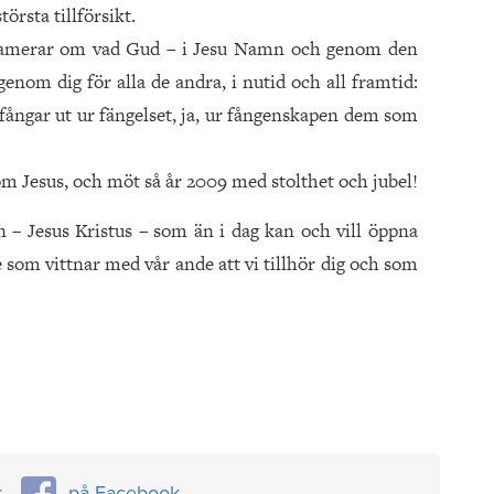
törsta tillförsikt.
oklamerar om vad Gud – i Jesu Namn och genom den
 genom dig för alla de andra, i nutid och all framtid:
fångar ut ur fängelset, ja, ur fångenskapen dem som
om Jesus, och möt så år 2009 med stolthet och jubel!
en – Jesus Kristus – som än i dag kan och vill öppna
 som vittnar med vår ande att vi tillhör dig och som
r
på Facebook