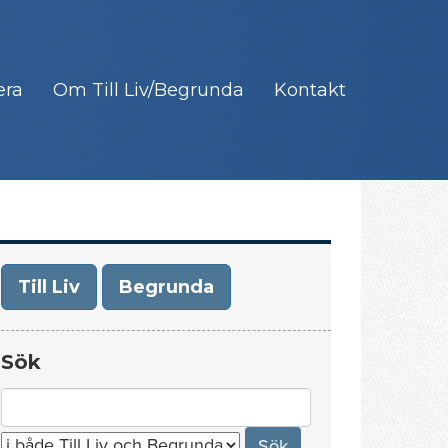
era
Om Till Liv/Begrunda
Kontakt
Till Liv
Begrunda
Sök
Search
for: