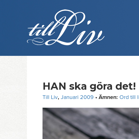
Skip
to
content
HAN ska göra det!
Till Liv
,
Januari 2009
• Ämnen:
Ord till l