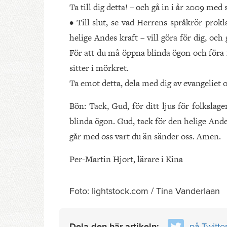
Ta till dig detta! – och gå in i år 2009 med s
• Till slut, se vad Herrens språkrör pr
helige Andes kraft – vill göra för dig, och
För att du må öppna blinda ögon och föra 
sitter i mörkret.
Ta emot detta, dela med dig av evangeliet 
Bön: Tack, Gud, för ditt ljus för folkslag
blinda ögon. Gud, tack för den helige Ande
går med oss vart du än sänder oss. Amen.
Per-Martin Hjort, lärare i Kina
Foto: lightstock.com / Tina Vanderlaan
Dela den här artikeln:
på Twitte