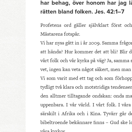
har behag, över honom har jag l
rätten bland folken. Jes. 42:1–7
Profetens ord gäller självklart först o
Mästarens fotspår.
Vi har nyss gått in i år 2009. Samma fråg
att hända? Hur kommer det att bli? Blir det
vårt folk och vår kyrka på väg? Ja, samma 
vet, ingen kan veta något säkert, men man 
Vi som varit med ett tag och som förhoppni
tydligt två klara och motstridiga tendenser
den alltmer tilltagande ondskan: onda mak
uppenbara. I vår värld. I vårt folk. I v
särskilt i Afrika och i Kina. Tyvärr går 
bibeltroende bekännare finns – Gud ske lo
våra kyrkor.