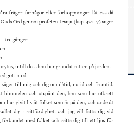
åra frågor, farhågor eller förhoppningar, låt oss då
uds Ord genom profeten Jesaja (kap. 42:1–7) säger
 – tre gånger:
ken.
n.
 brytas, intill dess han har grundat rätten på jorden.
 med gott mod.
äger till mig och dig om dåtid, nutid och framtid:
at himmelen och utspänt den, han som har utbrett
m har givit liv åt folket som är på den, och ande åt
lat dig i rättfärdighet, och jag vill fatta dig vid
förbundet med folket och sätta dig till ett ljus för