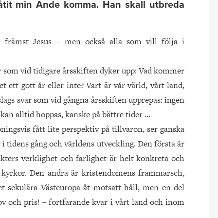
åtit min Ande komma. Han skall utbreda
ch främst Jesus – men också alla som vill följa i
or som vid tidigare årsskiften dyker upp: Vad kommer
 ett gott år eller inte? Vart är vår värld, vårt land,
slags svar som vid gångna årsskiften upprepas: ingen
kan alltid hoppas, kanske på bättre tider …
ngsvis fått lite perspektiv på tillvaron, ser ganska
 i tidens gång och världens utveckling. Den första är
ters verklighet och farlighet är helt konkreta och
åra kyrkor. Den andra är kristendomens frammarsch,
det sekulära Västeuropa åt motsatt håll, men en del
v och pris! – fortfarande kvar i vårt land och inom