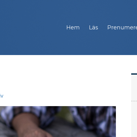
Hem
Läs
Prenumer
iv