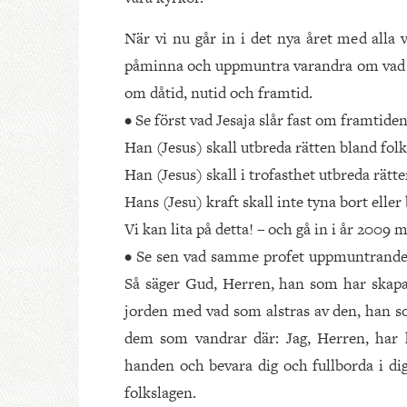
När vi nu går in i det nya året med alla v
påminna och uppmuntra varandra om vad G
om dåtid, nutid och framtid.
• Se först vad Jesaja slår fast om framtiden
Han (Jesus) skall utbreda rätten bland fol
Han (Jesus) skall i trofasthet utbreda rätte
Hans (Jesu) kraft skall inte tyna bort eller
Vi kan lita på detta! – och gå in i år 2009
• Se sen vad samme profet uppmuntrande s
Så säger Gud, Herren, han som har skap
jorden med vad som alstras av den, han so
dem som vandrar där: Jag, Herren, har kal
handen och bevara dig och fullborda i dig 
folkslagen.