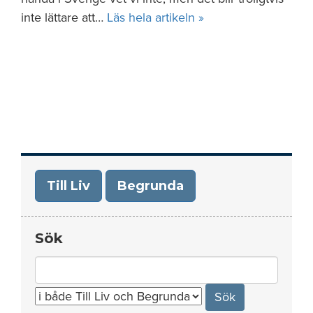
inte lättare att…
Läs hela artikeln »
Till Liv
Begrunda
Sök
Search
for: