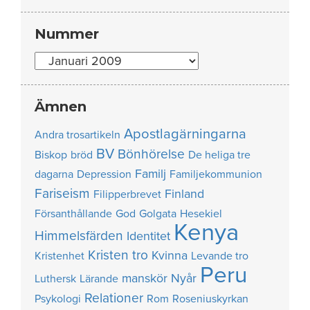
Nummer
Nummer
Ämnen
Apostlagärningarna
Andra trosartikeln
BV
Bönhörelse
Biskop
bröd
De heliga tre
Familj
dagarna
Depression
Familjekommunion
Fariseism
Finland
Filipperbrevet
Försanthållande
God
Golgata
Hesekiel
Kenya
Himmelsfärden
Identitet
Kristen tro
Kvinna
Kristenhet
Levande tro
Peru
manskör
Nyår
Luthersk
Lärande
Relationer
Psykologi
Rom
Roseniuskyrkan