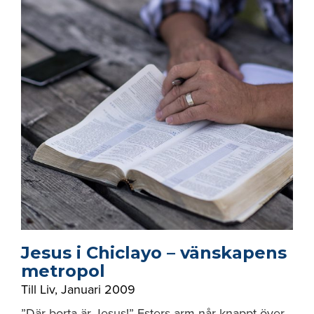
Jesus i Chiclayo – vänskapens
metropol
Till Liv
,
Januari 2009
”Där borta är Jesus!” Esters arm når knappt över