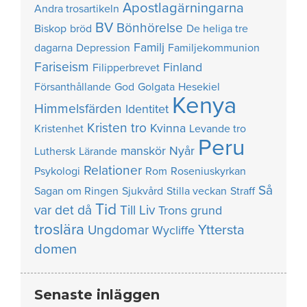
Apostlagärningarna
Andra trosartikeln
BV
Bönhörelse
Biskop
bröd
De heliga tre
Familj
dagarna
Depression
Familjekommunion
Fariseism
Finland
Filipperbrevet
Försanthållande
God
Golgata
Hesekiel
Kenya
Himmelsfärden
Identitet
Kristen tro
Kvinna
Kristenhet
Levande tro
Peru
manskör
Nyår
Luthersk
Lärande
Relationer
Psykologi
Rom
Roseniuskyrkan
Så
Sagan om Ringen
Sjukvård
Stilla veckan
Straff
Tid
var det då
Till Liv
Trons grund
troslära
Yttersta
Ungdomar
Wycliffe
domen
Senaste inläggen