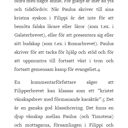
bidra med något annat. För glädje är mer än yta
och tidsfördriv. När Paulus skriver till sina
kristna syskon i Filippi är det inte för att
bemöta falska lärare eller läror (som t.ex. i
Galaterbrevet), eller för att presentera sig eller
sitt budskap (som t.ex. i Romarbrevet). Paulus
skriver för att tacka för hjälp och stöd och för
att uppmuntra till fortsatt växt i tron och
fortsatt gemensam kamp för evangeliet.4
En kommentarförfattare säger att
Filipperbrevet kan klassas som ett ”kristet
vänskapsbrev med förmanande karaktär”.5 Det
är en ganska god klassificering. Det finns en
djup vänskap mellan Paulus (och Timoteus)
och mottagarna, församlingen i Filippi och