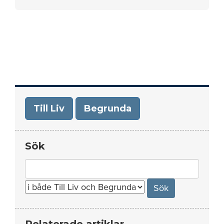
Till Liv
Begrunda
Sök
Search
for:
Relaterade artiklar