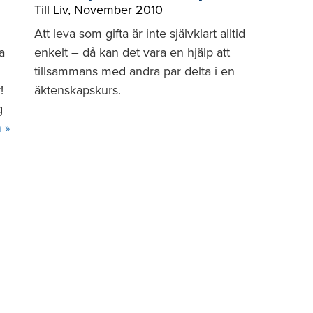
Till Liv
,
November 2010
Att leva som gifta är inte självklart alltid
a
enkelt – då kan det vara en hjälp att
tillsammans med andra par delta i en
!
äktenskapskurs.
g
n »