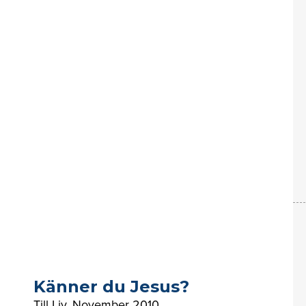
Känner du Jesus?
Till Liv
,
November 2010