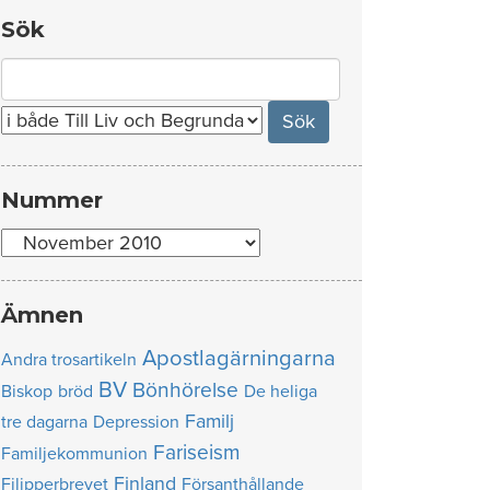
Sök
Search
for:
Nummer
Nummer
Ämnen
Apostlagärningarna
Andra trosartikeln
BV
Bönhörelse
Biskop
bröd
De heliga
Familj
tre dagarna
Depression
Fariseism
Familjekommunion
Finland
Filipperbrevet
Försanthållande