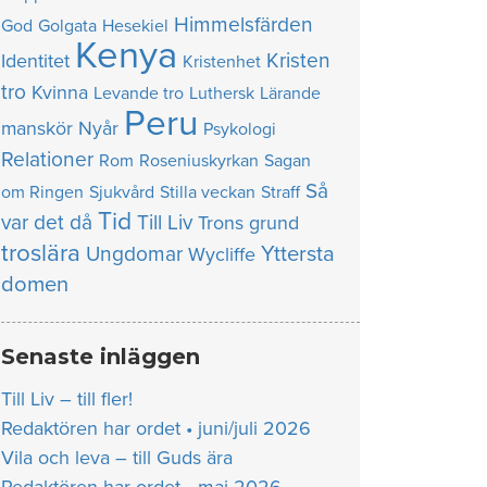
Himmelsfärden
God
Golgata
Hesekiel
Kenya
Kristen
Identitet
Kristenhet
tro
Kvinna
Levande tro
Luthersk
Lärande
Peru
manskör
Nyår
Psykologi
Relationer
Rom
Roseniuskyrkan
Sagan
Så
om Ringen
Sjukvård
Stilla veckan
Straff
Tid
var det då
Till Liv
Trons grund
troslära
Yttersta
Ungdomar
Wycliffe
domen
Senaste inläggen
Till Liv – till fler!
Redaktören har ordet • juni/juli 2026
Vila och leva – till Guds ära