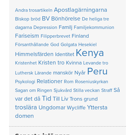
Apostlagärningarna
Andra trosartikeln
BV
Bönhörelse
Biskop
bröd
De heliga tre
Familj
dagarna
Depression
Familjekommunion
Fariseism
Finland
Filipperbrevet
Försanthållande
God
Golgata
Hesekiel
Kenya
Himmelsfärden
Identitet
Kristen tro
Kvinna
Kristenhet
Levande tro
Peru
manskör
Nyår
Luthersk
Lärande
Relationer
Psykologi
Rom
Roseniuskyrkan
Så
Sagan om Ringen
Sjukvård
Stilla veckan
Straff
Tid
var det då
Till Liv
Trons grund
troslära
Yttersta
Ungdomar
Wycliffe
domen