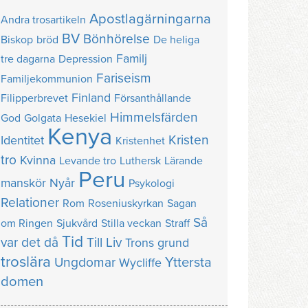
Apostlagärningarna
Andra trosartikeln
BV
Bönhörelse
Biskop
bröd
De heliga
Familj
tre dagarna
Depression
Fariseism
Familjekommunion
Finland
Filipperbrevet
Försanthållande
Himmelsfärden
God
Golgata
Hesekiel
Kenya
Kristen
Identitet
Kristenhet
tro
Kvinna
Levande tro
Luthersk
Lärande
Peru
manskör
Nyår
Psykologi
Relationer
Rom
Roseniuskyrkan
Sagan
Så
om Ringen
Sjukvård
Stilla veckan
Straff
Tid
var det då
Till Liv
Trons grund
troslära
Yttersta
Ungdomar
Wycliffe
domen