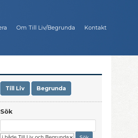
era
Om Till Liv/Begrunda
Kontakt
Till Liv
Begrunda
Sök
Search
for: