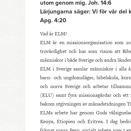
utom genom mig. Joh. 14:6
Lärjungarna säger: Vi för vår del 
Apg. 4:20
Vad är ELM?
ELM är en missionsorganisation som 2011
trovärdighet och har som vision att Bib
människor i både Sverige och andra länder
ELM i Sverige samlar människor i alla ål
barn- och ungdomsläger, bibelskola, kur
och norra Sverige och arbetar tillsa
(ELU) samt fyra missionsgårdar och ett f
bakom utgivningen av månadstidningen Til
ELMs arbete har genom Guds välsignelse r
Kenya, Etiopien och Eritrea. I dag bedr
främst norra Peru, socialt arbete som t.e