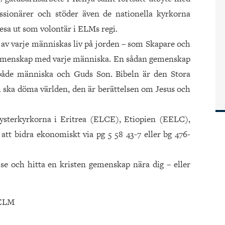
ssionärer och stöder även de nationella kyrkorna
esa ut som volontär i ELMs regi.
t av varje människas liv på jorden – som Skapare och
gemenskap med varje människa. En sådan gemenskap
både människa och Guds Son. Bibeln är den Stora
 ska döma världen, den är berättelsen om Jesus och
sterkyrkorna i Eritrea (ELCE), Etiopien (EELC),
 bidra ekonomiskt via pg 5 58 43-7 eller bg 476-
e och hitta en kristen gemenskap nära dig – eller
 ELM