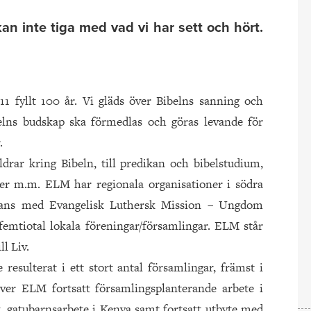
kan inte tiga med vad vi har sett och hört.
 fyllt 100 år. Vi gläds över Bibelns sanning och
elns budskap ska förmedlas och göras levande för
.
drar kring Bibeln, till predikan och bibelstudium,
ser m.m. ELM har regionala organisationer i södra
mmans med Evangelisk Luthersk Mission – Ungdom
emtiotal lokala föreningar/församlingar. ELM står
l Liv.
esulterat i ett stort antal församlingar, främst i
iver ELM fortsatt församlingsplanterande arbete i
x. gatubarnsarbete i Kenya samt fortsatt utbyte med