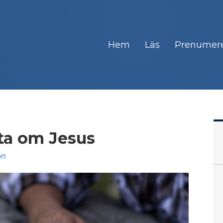
Hem
Läs
Prenumer
tta om Jesus
on