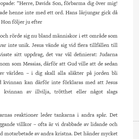
ropade: ”Herre, Davids Son, förbarma dig över mig!
ade henne inte med ett ord. Hans lärjungar gick då
Hon följer ju efter
 och rörde sig nu bland människor i ett område som
ar inte unik. Jesus vände sig vid flera tillfällen till
sste sitt uppdrag, det var väl definierat: Judarna
onom som Messias, därför att Gud ville att de sedan
av världen – i dig skall alla släkter på jorden bli
d kvinnan kan därför inte förklaras med att Jesus
 kvinnan av illvilja, trötthet eller något slags
rnas reaktioner leder tankarna i andra spår. Det
gande villkor – ofta är vi drabbade av lidande och
 med motarbetade av andra kristna. Det händer mycket