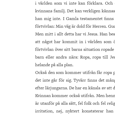
i världen som vi inte kan förklara. Och 
kvinnans familj. Det kan verkligen kännas
han mig inte. I Gamla testamentet finns 
förtvivlan: Min väg är dold för Herren. Gud
Men mitt i allt detta har vi Jesus. Han be
att något har kommit in i världen som ö
förtvivlan över sitt barns situation ropade
barn eller andra nära: Ropa, ropa till J
helande på alla plan.
Också den som kommer utifrån får ropa på 
det inte går för sig. Tyvärr finns det mån
efter lärjungarna. De har en känsla av att d
Kvinnan kommer också utifrån. Men hennes
är utanför på alla sätt, fel folk och fel r
irritation, nej, nyktert konstaterar h