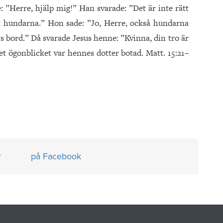
”Herre, hjälp mig!” Han svarade: ”Det är inte rätt
åt hundarna.” Hon sade: ”Jo, Herre, också hundarna
s bord.” Då svarade Jesus henne: ”Kvinna, din tro är
det ögonblicket var hennes dotter botad. Matt. 15:21–
r
på Facebook