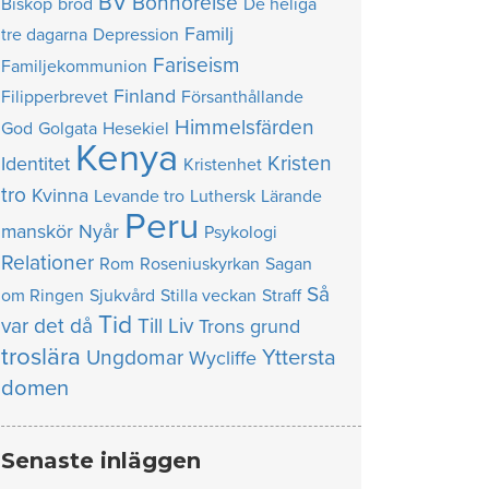
BV
Bönhörelse
Biskop
bröd
De heliga
Familj
tre dagarna
Depression
Fariseism
Familjekommunion
Finland
Filipperbrevet
Försanthållande
Himmelsfärden
God
Golgata
Hesekiel
Kenya
Kristen
Identitet
Kristenhet
tro
Kvinna
Levande tro
Luthersk
Lärande
Peru
manskör
Nyår
Psykologi
Relationer
Rom
Roseniuskyrkan
Sagan
Så
om Ringen
Sjukvård
Stilla veckan
Straff
Tid
var det då
Till Liv
Trons grund
troslära
Yttersta
Ungdomar
Wycliffe
domen
Senaste inläggen