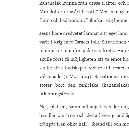
kananeisk kvinna från dessa trakter och 
Min dotter är svårt besatt.” Men han svar
fram och bad honom: ”Skicka i väg henne! 
Jesus hade medvetet lämnat sitt eget land
varit i krig med Israels folk. Situationen v
människor utanför judarnas krets. Han vi
skulle först få möjligheten att ta emot h
skulle föra budskapet vidare till resten 
välsignade (1 Mos. 12:3). Situationen me
stöter bort den feniciska (kananeiska)
utlänningsförakt.
Nej, platsen, sammanhanget och lärjunga
handlar om tron och detta livets grundläg
trängda från olika håll – ibland till och