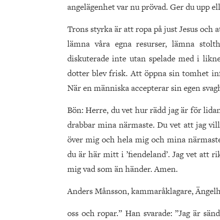
angelägenhet var nu prövad. Ger du upp ell
Trons styrka är att ropa på just Jesus och 
lämna våra egna resurser, lämna stolt
diskuterade inte utan spelade med i likn
dotter blev frisk. Att öppna sin tomhet i
När en människa accepterar sin egen svaghe
Bön: Herre, du vet hur rädd jag är för li
drabbar mina närmaste. Du vet att jag vil
över mig och hela mig och mina närmaste. 
du är här mitt i ’fiendeland’. Jag vet att r
mig vad som än händer. Amen.
Anders Månsson, kammaråklagare, Ängel
oss och ropar.” Han svarade: ”Jag är sänd