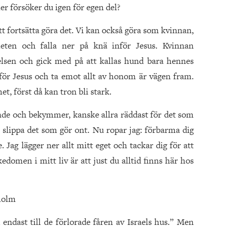
er försöker du igen för egen del?
att fortsätta göra det. Vi kan också göra som kvinnan,
heten och falla ner på knä inför Jesus. Kvinnan
elsen och gick med på att kallas hund bara hennes
nför Jesus och ta emot allt av honom är vägen fram.
t, först då kan tron bli stark.
dande och bekymmer, kanske allra räddast för det som
l slippa det som gör ont. Nu ropar jag: förbarma dig
Jag lägger ner allt mitt eget och tackar dig för att
ikedomen i mitt liv är att just du alltid finns här hos
holm
 endast till de förlorade fåren av Israels hus.” Men