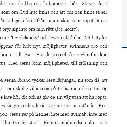
det kan drabba oss fruktansvärt hårt. Så var det i
 som om Gud inte finns och att om han finns så ser
åtskilliga referat från människor som ropat ut sin
 bryr sig inte om min rätt (Jes. 40:27).
söker ’fiendelandet’ och lever också där. Det betyder
ppnar för helt nya möjligheter. Kvinnans oro och
 hon ut till Jesus. Har du oro och förtvivlan för dina
esus. Med Jesus kom möjligheten till frälsning och
Jesus. Ibland tycker Jesu lärjungar, nu som då, att
ga som skulle vilja ropa på Jesus, men de rättar sig
e inte hör dit och så går de sin väg utan att ha ropat.
 längtan och vilja är starkare än motståndet. Hon
eligion. Jesus ser på henne; inte med avsmak, inte med
an ”din tro är stor”. Hennes målmedvetenhet och