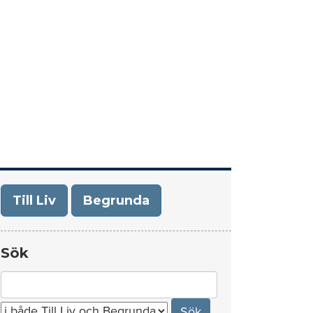
era
Om Till Liv/Begrunda
Kontakt
Till Liv
Begrunda
Sök
Search
for: