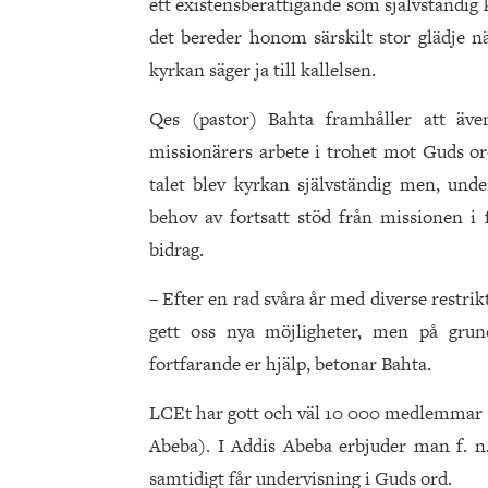
ett existensberättigande som självständi
det bereder honom särskilt stor glädje n
kyrkan säger ja till kallelsen.
Qes (pastor) Bahta framhåller att äv
missionärers arbete i trohet mot Guds ord
talet blev kyrkan självständig men, unde
behov av fortsatt stöd från missionen i
bidrag.
– Efter en rad svåra år med diverse restrik
gett oss nya möjligheter, men på gru
fortfarande er hjälp, betonar Bahta.
LCEt har gott och väl 10 000 medlemmar (
Abeba). I Addis Abeba erbjuder man f. n
samtidigt får undervisning i Guds ord.