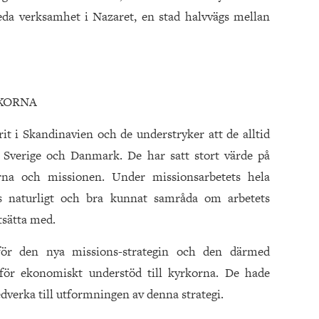
leda verksamhet i Nazaret, en stad halvvägs mellan
KORNA
t i Skandinavien och de understryker att de alltid
i Sverige och Danmark. De har satt stort värde på
rna och missionen. Under missionsarbetets hela
s naturligt och bra kunnat samråda om arbetets
tsätta med.
för den nya missions-strategin och den därmed
för ekonomiskt understöd till kyrkorna. De hade
edverka till utformningen av denna strategi.