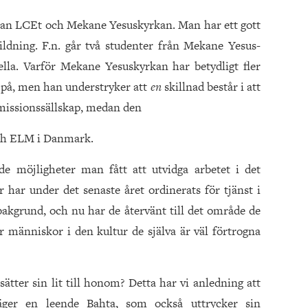
lan LCEt och Mekane Yesuskyrkan. Man har ett gott
ildning. F.n. går två studenter från Mekane Yesus-
ella. Varför Mekane Yesuskyrkan har betydligt fler
på, men han understryker att
en
skillnad består i att
 missionssällskap, medan den
och ELM i Danmark.
e möjligheter man fått att utvidga arbetet i det
har under det senaste året ordinerats för tjänst i
kgrund, och nu har de återvänt till det område de
 människor i den kultur de själva är väl förtrogna
ätter sin lit till honom? Detta har vi anledning att
äger en leende Bahta, som också uttrycker sin