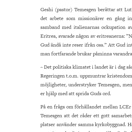
Geshi (pastor) Temesgen berättar att Lut
det arbete som missionärer en gång inl
samband med italienarnas ockupation av 
Eritrea, svarade någon av eritreanerna: ”N
Gud ändå inte reser ifrån oss.” Att Gud i
man fortfarande brukar påminna varandra
– Det politiska klimatet i landet är i dag så
Regeringen t.o.m. uppmuntrar kristendomsu
möjligheter, understryker Temesgen, men 
er hjälp med att sprida Guds ord.
På en fråga om förhållandet mellan LCEr 
Temesgen att det råder ett gott samarbets
platser använder samma kyrkobyggnad. Han