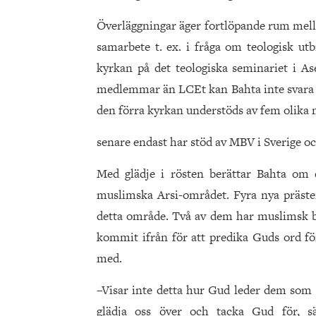
Överläggningar äger fortlöpande rum mel
samarbete t. ex. i fråga om teologisk utb
kyrkan på det teologiska seminariet i As
medlemmar än LCEt kan Bahta inte svara 
den förra kyrkan understöds av fem olika
senare endast har stöd av MBV i Sverige 
Med glädje i rösten berättar Bahta om d
muslimska Arsi-området. Fyra nya präster 
detta område. Två av dem har muslimsk ba
kommit ifrån för att predika Guds ord för
med.
–Visar inte detta hur Gud leder dem som s
glädja oss över och tacka Gud för, s