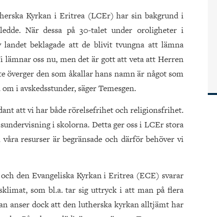
herska Kyrkan i Eritrea (LCEr) har sin bakgrund i
edde. När dessa på 30-talet under oroligheter i
landet beklagade att de blivit tvungna att lämna
i lämnar oss nu, men det är gott att veta att Herren
nte överger den som åkallar hans namn är något som
 om i avskedsstunder, säger Temesgen.
dant att vi har både rörelsefrihet och religionsfrihet.
ndervisning i skolorna. Detta ger oss i LCEr stora
våra resurser är begränsade och därför behöver vi
och den Evangeliska Kyrkan i Eritrea (ECE) svarar
klimat, som bl.a. tar sig uttryck i att man på flera
 anser dock att den lutherska kyrkan alltjämt har