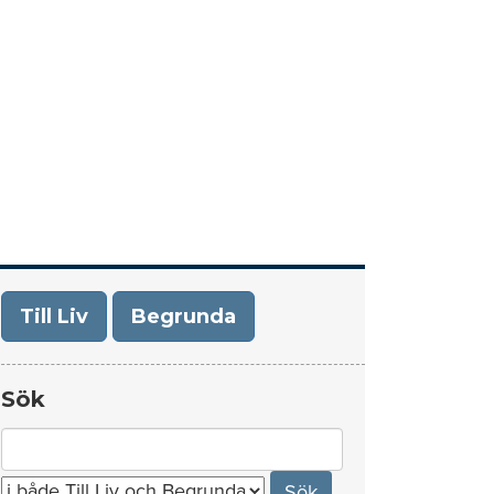
era
Om Till Liv/Begrunda
Kontakt
Till Liv
Begrunda
Sök
Search
for: