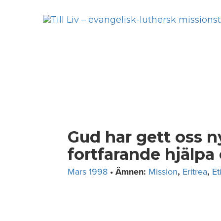
Skip
to
content
Gud har gett oss ny
fortfarande hjälpa
Mars 1998
• Ämnen:
Mission
,
Eritrea
,
Et