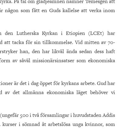
g kyrka. På tal om glädjeämnen nämner Temesgen att
är någon som fått en Guds kallelse att verka inom
en den Lutherska Kyrkan i Etiopien (LCEt) har
 att tacka för sin tillkommelse. Vid mitten av 70-
rstryker han, den har likväl ända sedan dess haft
 form av såväl missionärsinsatser som ekonomiska
tioner är det i dag öppet för kyrkans arbete. Gud har
nd av det allmänna ekonomiska läget behöver vi
ungefär 500 i två församlingar i huvudstaden Addis
. kurser i sömnad åt arbetslösa unga kvinnor, som