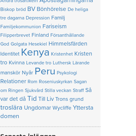
Apostlagärningarna
Andra trosartikeln
BV
Bönhörelse
Biskop
bröd
De heliga
Familj
tre dagarna
Depression
Fariseism
Familjekommunion
Finland
Filipperbrevet
Försanthållande
Himmelsfärden
God
Golgata
Hesekiel
Kenya
Kristen
Identitet
Kristenhet
tro
Kvinna
Levande tro
Luthersk
Lärande
Peru
manskör
Nyår
Psykologi
Relationer
Rom
Roseniuskyrkan
Sagan
Så
om Ringen
Sjukvård
Stilla veckan
Straff
Tid
var det då
Till Liv
Trons grund
troslära
Yttersta
Ungdomar
Wycliffe
domen