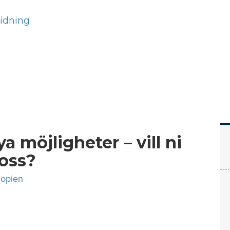
Hem
Läs
Prenumer
a möjligheter – vill ni
 oss?
iopien