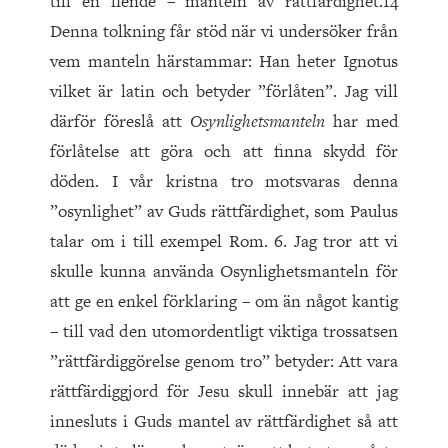
till en fiende – manteln av rättfärdighet.14
Denna tolkning får stöd när vi undersöker från
vem manteln härstammar: Han heter Ignotus
vilket är latin och betyder ”förlåten”. Jag vill
därför föreslå att
Osynlighetsmanteln
har med
förlåtelse att göra och att finna skydd för
döden. I vår kristna tro motsvaras denna
”osynlighet” av Guds rättfärdighet, som Paulus
talar om i till exempel Rom. 6. Jag tror att vi
skulle kunna använda Osynlighetsmanteln för
att ge en enkel förklaring – om än något kantig
– till vad den utomordentligt viktiga trossatsen
”rättfärdiggörelse genom tro” betyder: Att vara
rättfärdiggjord för Jesu skull innebär att jag
innesluts i Guds mantel av rättfärdighet så att