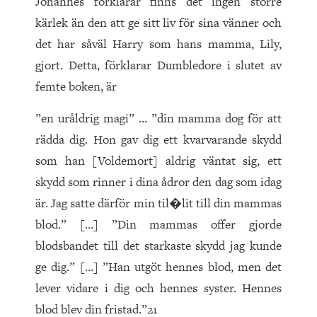
Johannes förklarar finns det ingen större
kärlek än den att ge sitt liv för sina vänner och
det har såväl Harry som hans mamma, Lily,
gjort. Detta, förklarar Dumbledore i slutet av
femte boken, är
”en uråldrig magi” … ”din mamma dog för att
rädda dig. Hon gav dig ett kvarvarande skydd
som han [Voldemort] aldrig väntat sig, ett
skydd som rinner i dina ådror den dag som idag
är. Jag satte därför min til�lit till din mammas
blod.” […] ”Din mammas offer gjorde
blodsbandet till det starkaste skydd jag kunde
ge dig.” […] ”Han utgöt hennes blod, men det
lever vidare i dig och hennes syster. Hennes
blod blev din fristad.”21