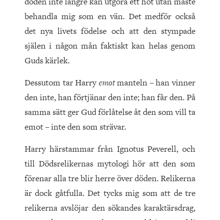
döden inte längre kan utgöra ett hot utan måste
behandla mig som en vän. Det medför också
det nya livets födelse och att den stympade
själen i någon mån faktiskt kan helas genom
Guds kärlek.
Dessutom tar Harry
emot
manteln – han vinner
den inte, han förtjänar den inte; han får den. På
samma sätt ger Gud förlåtelse åt den som vill ta
emot – inte den som strävar.
Harry härstammar från Ignotus Peverell, och
till Dödsrelikernas mytologi hör att den som
förenar alla tre blir herre över döden. Relikerna
är dock gåtfulla. Det tycks mig som att de tre
relikerna avslöjar den sökandes karaktärsdrag,