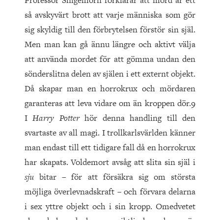
Professor Snigelhorn förklarar att mord är ett
så avskyvärt brott att varje människa som gör
sig skyldig till den förbrytelsen förstör sin själ.
Men man kan gå ännu längre och aktivt välja
att använda mordet för att gömma undan den
sönderslitna delen av själen i ett externt objekt.
Då skapar man en horrokrux och mördaren
garanteras att leva vidare om än kroppen dör.9
I
Harry Potter
hör denna handling till den
svartaste av all magi. I trollkarlsvärlden känner
man endast till ett tidigare fall då en horrokrux
har skapats. Voldemort avsåg att slita sin själ i
sju
bitar – för att försäkra sig om största
möjliga överlevnadskraft – och förvara delarna
i sex yttre objekt och i sin kropp. Omedvetet