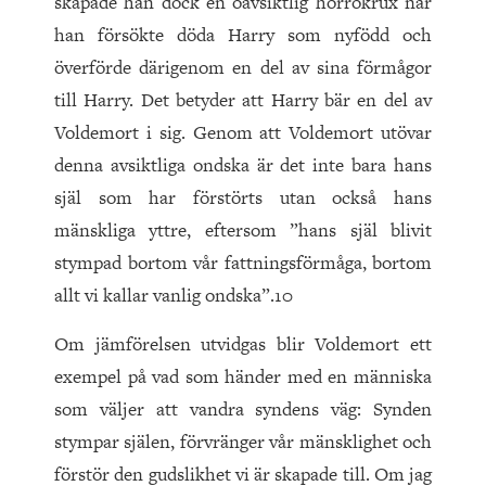
skapade han dock en oavsiktlig horrokrux när
han försökte döda Harry som nyfödd och
överförde därigenom en del av sina förmågor
till Harry. Det betyder att Harry bär en del av
Voldemort i sig. Genom att Voldemort utövar
denna avsiktliga ondska är det inte bara hans
själ som har förstörts utan också hans
mänskliga yttre, eftersom ”hans själ blivit
stympad bortom vår fattningsförmåga, bortom
allt vi kallar vanlig ondska”.10
Om jämförelsen utvidgas blir Voldemort ett
exempel på vad som händer med en människa
som väljer att vandra syndens väg: Synden
stympar själen, förvränger vår mänsklighet och
förstör den gudslikhet vi är skapade till. Om jag