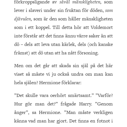
förkroppsligande av
såväl mänskligheten,
som
lever i slaveri under sin fruktan för döden,
som
djävulen,
som är den som håller mänskligheten
som i ett koppel. Till detta hör att Voldemort
inte förstår att det finns ännu värre saker än att
dö – dels att leva utan kärlek, dels (och kanske
främst) att dö utan att ha nått försoning.
Men om det går att skada sin själ på det här
viset så måste vi ju också undra om man kan
hela själen? Hermione förklarar:
”Det skulle vara oerhört smärtsamt.” ”Varför?
Hur gör man det?” frågade Harry. ”Genom
ånger”, sa Hermione. ”Man måste verkligen
känna vad man har gjort. Det finns en fotnot i