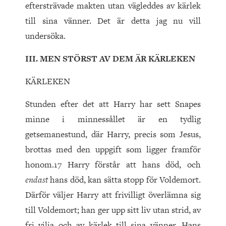
eftersträvade makten utan vägleddes av kärlek
till sina vänner. Det är detta jag nu vill
undersöka.
III. MEN STÖRST AV DEM ÄR KÄRLEKEN
KÄRLEKEN
Stunden efter det att Harry har sett Snapes
minne i minnessållet är en tydlig
getsemanestund, där Harry, precis som Jesus,
brottas med den uppgift som ligger framför
honom.17 Harry förstår att hans död, och
endast
hans död, kan sätta stopp för Voldemort.
Därför väljer Harry att frivilligt överlämna sig
till Voldemort; han ger upp sitt liv utan strid, av
fri vilja och av kärlek till sina vänner. Hans