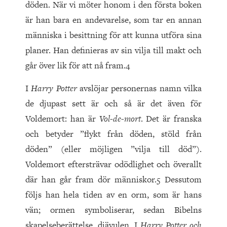
döden. När vi möter honom i den första boken
är han bara en andevarelse, som tar en annan
människa i besittning för att kunna utföra sina
planer. Han definieras av sin vilja till makt och
går över lik för att nå fram.4
I
Harry Potter
avslöjar personernas namn vilka
de djupast sett är och så är det även för
Voldemort: han är
Vol-de-mort
. Det är franska
och betyder ”flykt från döden, stöld från
döden” (eller möjligen ”vilja till död”).
Voldemort eftersträvar odödlighet och överallt
där han går fram dör människor.5 Dessutom
följs han hela tiden av en orm, som är hans
vän; ormen symboliserar, sedan Bibelns
skapelseberättelse, djävulen. I
Harry Potter och