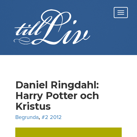
Skip
to
Toggl
content
navig
Daniel Ringdahl:
Harry Potter och
Kristus
Begrunda
,
#2 2012