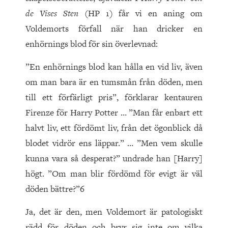
de Vises Sten
(HP 1) får vi en aning om
Voldemorts förfall när han dricker en
enhörnings blod för sin överlevnad:
”En enhörnings blod kan hålla en vid liv, även
om man bara är en tumsmån från döden, men
till ett förfärligt pris”, förklarar kentauren
Firenze för Harry Potter … ”Man får enbart ett
halvt liv, ett fördömt liv, från det ögonblick då
blodet vidrör ens läppar.” … ”Men vem skulle
kunna vara så desperat?” undrade han [Harry]
högt. ”Om man blir fördömd för evigt är väl
döden bättre?”6
Ja, det är den, men Voldemort är patologiskt
rädd för döden och bryr sig inte om vilka