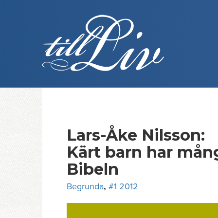
Skip
to
content
Lars-Åke Nilsson:
Kärt barn har mån
Bibeln
Begrunda
,
#1 2012