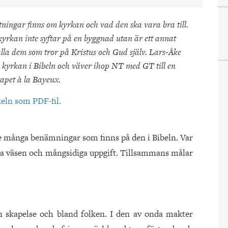
ningar finns om kyrkan och vad den ska vara bra till.
yrkan inte syftar på en byggnad utan är ett annat
la dem som tror på Kristus och Gud själv. Lars-Åke
 kyrkan i Bibeln och väver ihop NT med GT till en
apet à la Bayeux.
keln som PDF-fil.
e många benämningar som finns på den i Bibeln. Var
rsta väsen och mångsidiga uppgift. Tillsammans målar
n skapelse och bland folken. I den av onda makter