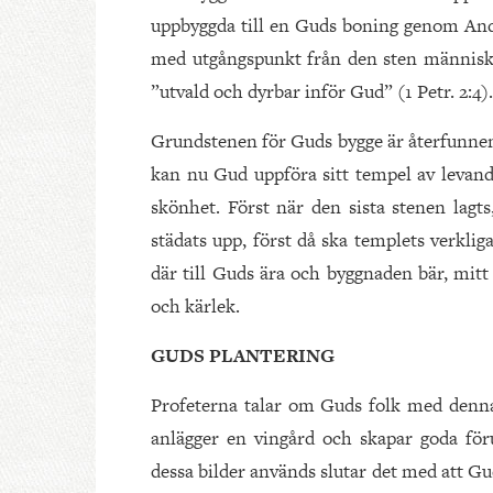
uppbyggda till en Guds boning genom And
med utgångspunkt från den sten människo
”utvald och dyrbar inför Gud” (1 Petr. 2:4)
Grundstenen för Guds bygge är återfunnen
kan nu Gud uppföra sitt tempel av levand
skönhet. Först när den sista stenen lagts
städats upp, först då ska templets verkli
där till Guds ära och byggnaden bär, mitt
och kärlek.
GUDS PLANTERING
Profeterna talar om Guds folk med denna
anlägger en vingård och skapar goda föru
dessa bilder används slutar det med att Gud