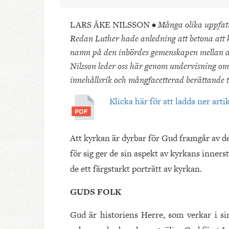
LARS ÅKE NILSSON •
Många olika uppfatt
Redan Luther hade anledning att betona att k
namn på den inbördes gemenskapen mellan al
Nilsson leder oss här genom undervisning om
innehållsrik och mångfacetterad berättande t
Klicka här för att ladda ner arti
Att kyrkan är dyrbar för Gud framgår av d
för sig ger de sin aspekt av kyrkans inne
de ett färgstarkt porträtt av kyrkan.
GUDS FOLK
Gud är historiens Herre, som verkar i si