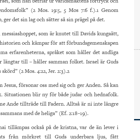
srael, som han befriar ur världsmaktens förtryck och
gendomsfolk” (2 Mos. 19:5, 5 Mos 7:6 f.).1 Genom
 ger det sin lag och sätter så sin prägel på det.
, messiashoppet, som är knutet till Davids kungaätt,
r historien och kämpar för att förbundsgemenskapen
a erfarenheterna, språket som håller det andliga
r längtar till – håller samman folket. Israel är Guds
skörd” (2 Mos. 4:22, Jer. 2:3).2
m Jesus, försonar oss med sig och ger Anden. Så kan
lk. Situationen blir ny för både judar och hednafolk.
Ande tillträde till Fadern. Alltså är ni inte längre
lsammans med de heliga” (Ef. 2:18–19).
nai tillämpas också på de kristna, var de än lever i
ats från mörkret till Guds underbara ljus, fått