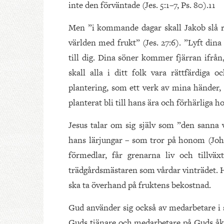
inte den förväntade (Jes. 5:1–7, Ps. 80).11
Men ”i kommande dagar skall Jakob slå rot
världen med frukt” (Jes. 27:6). ”Lyft di
till dig. Dina söner kommer fjärran ifrån
skall alla i ditt folk vara rättfärdiga 
plantering, som ett verk av mina händer, 
planterat bli till hans ära och förhärliga 
Jesus talar om sig själv som ”den sanna
hans lärjungar – som tror på honom (Joh.
förmedlar, får grenarna liv och tillvä
trädgårdsmästaren som vårdar vinträdet. H
ska ta överhand på fruktens bekostnad.
Gud använder sig också av medarbetare i s
Guds tjänare och medarbetare på Guds åk