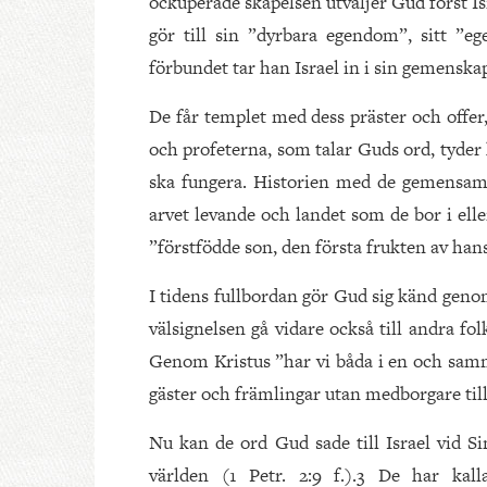
ockuperade skapelsen utväljer Gud först I
gör till sin ”dyrbara egendom”, sitt ”e
förbundet tar han Israel in i sin gemenskap,
De får templet med dess präster och offer
och profeterna, som talar Guds ord, tyde
ska fungera. Historien med de gemensamm
arvet levande och landet som de bor i elle
”förstfödde son, den första frukten av hans 
I tidens fullbordan gör Gud sig känd geno
välsignelsen gå vidare också till andra fo
Genom Kristus ”har vi båda i en och samme 
gäster och främlingar utan medborgare til
Nu kan de ord Gud sade till Israel vid Si
världen (1 Petr. 2:9 f.).3 De har kall