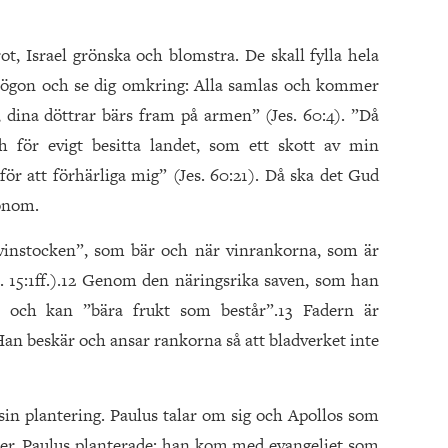
, Israel grönska och blomstra. De skall fylla hela
na ögon och se dig omkring: Alla samlas och kommer
, dina döttrar bärs fram på armen” (Jes. 60:4). ”Då
och för evigt besitta landet, som ett skott av min
för att förhärliga mig” (Jes. 60:21). Då ska det Gud
honom.
 vinstocken”, som bär och när vinrankorna, som är
 15:1ff.).12 Genom den näringsrika saven, som han
xt och kan ”bära frukt som består”.13 Fadern är
an beskär och ansar rankorna så att bladverket inte
in plantering. Paulus talar om sig och Apollos som
er. Paulus planterade; han kom med evangeliet som