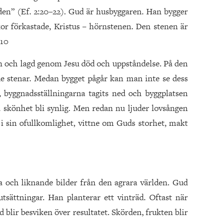
en” (Ef. 2:20–22). Gud är husbyggaren. Han bygger
r förkastade, Kristus – hörnstenen. Den stenen är
.10
 och lagd genom Jesu död och uppståndelse. På den
e stenar. Medan bygget pågår kan man inte se dess
, byggnadsställningarna tagits ned och byggplatsen
ga skönhet bli synlig. Men redan nu ljuder lovsången
 i sin ofullkomlighet, vittne om Guds storhet, makt
 och liknande bilder från den agrara världen. Gud
tsättningar. Han planterar ett vinträd. Oftast när
 blir besviken över resultatet. Skörden, frukten blir