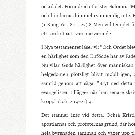
också det. Förundrad utbrister Salomo: ”M
och himlarnas himmel rymmer dig inte. H
(1 Kung. 6:1, 8:11, 27).8 Men vid templet 
ett särskilt sätt vara närvarande.
I Nya testamentet läser vi: ”Och Ordet ble
en härlighet som den Enfödde har av Fader
Nu vilar Guds härlighet över människan 
helgedomen plötsligt blivit mobil igen, 
samtid genom att säga: ”Bryt ned detta 
evangelisten tillägger när han senare skr
kropp” (Joh. 2:19–21).9
Det stannar inte vid detta. Också Kris
apostlarnas och profeternas grund, där hö
hela byggnaden samman och växer upp till