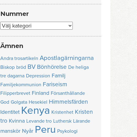
Nummer
Nummer
Ämnen
Apostlagärningarna
Andra trosartikeln
BV
Bönhörelse
Biskop
bröd
De heliga
Familj
tre dagarna
Depression
Fariseism
Familjekommunion
Finland
Filipperbrevet
Försanthållande
Himmelsfärden
God
Golgata
Hesekiel
Kenya
Kristen
Identitet
Kristenhet
tro
Kvinna
Levande tro
Luthersk
Lärande
Peru
manskör
Nyår
Psykologi