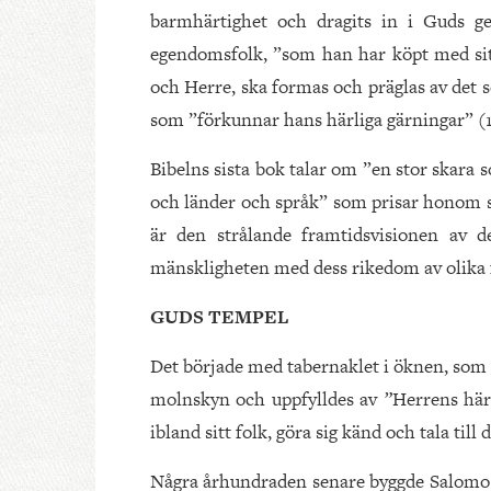
barmhärtighet och dragits in i Guds 
egendomsfolk, ”som han har köpt med sitt 
och Herre, ska formas och präglas av det 
som ”förkunnar hans härliga gärningar” (1 
Bibelns sista bok talar om ”en stor skara
och länder och språk” som prisar honom s
är den strålande framtidsvisionen av d
mänskligheten med dess rikedom av olika f
GUDS TEMPEL
Det började med tabernaklet i öknen, som 
molnskyn och uppfylldes av
”
Herrens här
ibland sitt folk, göra sig känd och tala ti
Några århundraden senare byggde Salomo 