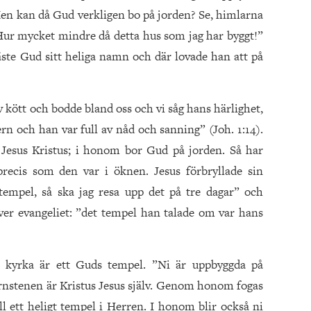
en kan då Gud verkligen bo på jorden? Se, himlarna
ur mycket mindre då detta hus som jag har byggt!”
fäste Gud sitt heliga namn och där lovade han att på
v kött och bodde bland oss och vi såg hans härlighet,
n och han var full av nåd och sanning” (Joh. 1:14).
Jesus Kristus; i honom bor Gud på jorden. Så har
precis som den var i öknen. Jesus förbryllade sin
tempel, så ska jag resa upp det på tre dagar” och
iver evangeliet: ”det tempel han talade om var hans
ti kyrka är ett Guds tempel. ”Ni är uppbyggda på
rnstenen är Kristus Jesus själv. Genom honom fogas
 ett heligt tempel i Herren. I honom blir också ni