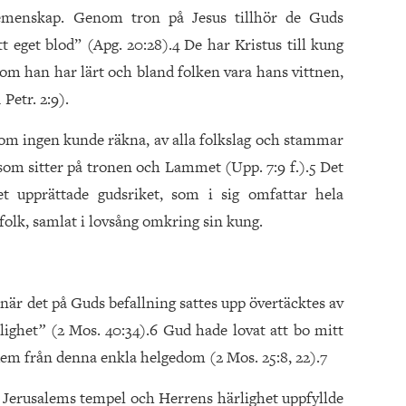
gemenskap. Genom tron på Jesus tillhör de Guds
eget blod” (Apg. 20:28).4 De har Kristus till kung
som han har lärt och bland folken vara hans vittnen,
Petr. 2:9).
 som ingen kunde räkna, av alla folkslag och stammar
om sitter på tronen och Lammet (Upp. 7:9 f.).5 Det
et upprättade gudsriket, som i sig omfattar hela
olk, samlat i lovsång omkring sin kung.
när det på Guds befallning sattes upp övertäcktes av
lighet
”
(2 Mos. 40:34).6 Gud hade lovat att bo mitt
ll dem från denna enkla helgedom (2 Mos. 25:8, 22).7
Jerusalems tempel och Herrens härlighet uppfyllde