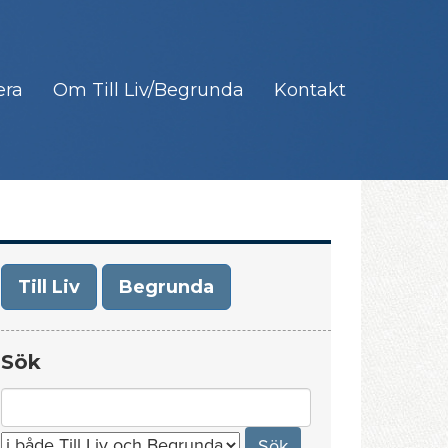
era
Om Till Liv/Begrunda
Kontakt
Till Liv
Begrunda
Sök
Search
for: