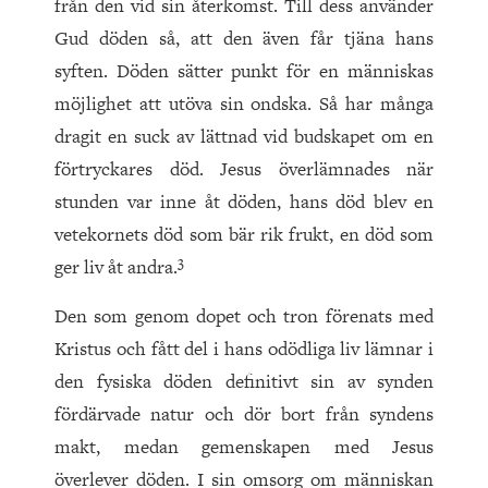
från den vid sin återkomst. Till dess använder
Gud döden så, att den även får tjäna hans
syften. Döden sätter punkt för en människas
möjlighet att utöva sin ondska. Så har många
dragit en suck av lättnad vid budskapet om en
förtryckares död. Jesus överlämnades när
stunden var inne åt döden, hans död blev en
vetekornets död som bär rik frukt, en död som
3
ger liv åt andra.
Den som genom dopet och tron förenats med
Kristus och fått del i hans odödliga liv lämnar i
den fysiska döden definitivt sin av synden
fördärvade natur och dör bort från syndens
makt, medan gemenskapen med Jesus
överlever döden. I sin omsorg om människan