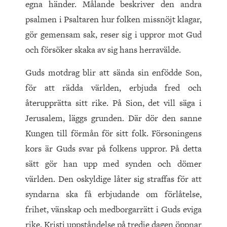
egna händer. Målande beskriver den andra
psalmen i Psaltaren hur folken missnöjt klagar,
gör gemensam sak, reser sig i uppror mot Gud
och försöker skaka av sig hans herravälde.
Guds motdrag blir att sända sin enfödde Son,
för att rädda världen, erbjuda fred och
återupprätta sitt rike. På Sion, det vill säga i
Jerusalem, läggs grunden. Där dör den sanne
Kungen till förmån för sitt folk. Försoningens
kors är Guds svar på folkens uppror. På detta
sätt gör han upp med synden och dömer
världen. Den oskyldige låter sig straffas för att
syndarna ska få erbjudande om förlåtelse,
frihet, vänskap och medborgarrätt i Guds eviga
rike. Kristi uppståndelse på tredje dagen öppnar