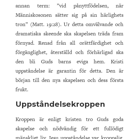
annan term: ”vid pånyttfödelsen, när
Människosonen sätter sig på sin härlighets
tron” (Matt. 19:28). Ur detta omvälvande och
dramatiska skeende ska skapelsen träda fram
förnyad. Renad från all orättfärdighet och
förgänglighet, återställd och förhärligad ska
den bli Guds barns eviga hem. Kristi
uppståndelse är garantin för detta. Den är
början till den nya skapelsen och dess första
frukt.
Uppståndelsekroppen
Kroppen är enligt kristen tro Guds goda
skapelse och nödvändig för ett fullödigt
mänskligt liv. Jesu uppståndelse var kroppslig,