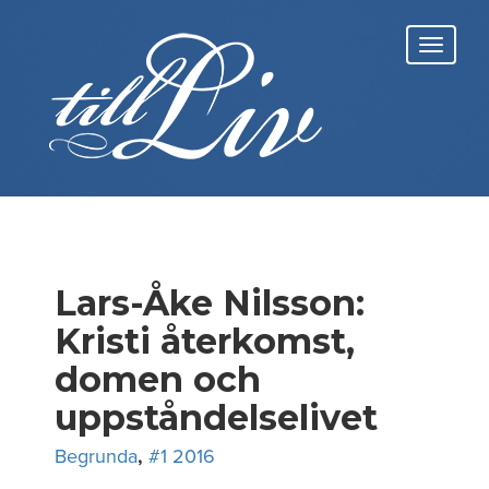
Skip
to
Toggl
content
navig
Lars-Åke Nilsson:
Kristi återkomst,
domen och
uppståndelselivet
Begrunda
,
#1 2016