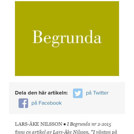
Dela den här artikeln:
på Twitter
på Facebook
LARS-ÅKE NILSSON •
I Begrunda nr 2-2015
finns en artikel av Lars-Åke Nilsson, ”I väntan på