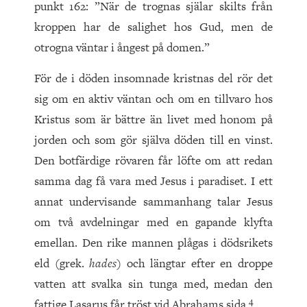
punkt 162: ”När de trognas själar skilts från
kroppen har de salighet hos Gud, men de
otrogna väntar i ångest på domen.”
För de i döden insomnade kristnas del rör det
sig om en aktiv väntan och om en tillvaro hos
Kristus som är bättre än livet med honom på
jorden och som gör själva döden till en vinst.
Den botfärdige rövaren får löfte om att redan
samma dag få vara med Jesus i paradiset. I ett
annat undervisande sammanhang talar Jesus
om två avdelningar med en gapande klyfta
emellan. Den rike mannen plågas i dödsrikets
eld (grek.
hades
) och längtar efter en droppe
vatten att svalka sin tunga med, medan den
4
fattige Lasarus får tröst vid Abrahams sida.