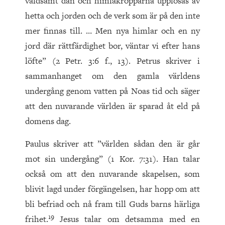
våldsamt dån och himlakropparna upplösas av
hetta och jorden och de verk som är på den inte
mer finnas till. … Men nya himlar och en ny
jord där rättfärdighet bor, väntar vi efter hans
löfte” (2 Petr. 3:6 f., 13). Petrus skriver i
sammanhanget om den gamla världens
undergång genom vatten på Noas tid och säger
att den nuvarande världen är sparad åt eld på
domens dag.
Paulus skriver att ”världen sådan den är går
mot sin undergång” (1 Kor. 7:31). Han talar
också om att den nuvarande skapelsen, som
blivit lagd under förgängelsen, har hopp om att
bli befriad och nå fram till Guds barns härliga
19
frihet.
Jesus talar om detsamma med en