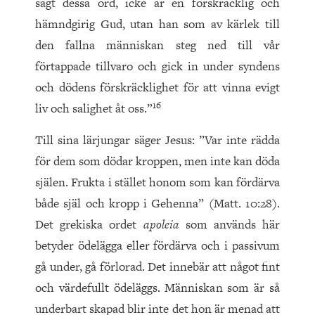
sagt dessa ord, icke är en förskräcklig och
hämndgirig Gud, utan han som av kärlek till
den fallna människan steg ned till vår
förtappade tillvaro och gick in under syndens
och dödens förskräcklighet för att vinna evigt
16
liv och salighet åt oss.”
Till sina lärjungar säger Jesus: ”Var inte rädda
för dem som dödar kroppen, men inte kan döda
själen. Frukta i stället honom som kan fördärva
både själ och kropp i Gehenna” (Matt. 10:28).
Det grekiska ordet
apoleia
som används här
betyder ödelägga eller fördärva och i passivum
gå under, gå förlorad. Det innebär att något fint
och värdefullt ödeläggs. Människan som är så
underbart skapad blir inte det hon är menad att